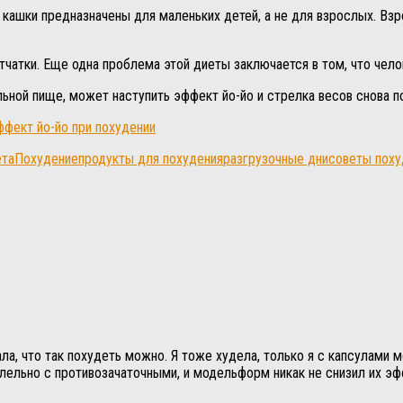
 и кашки предназначены для маленьких детей, а не для взрослых. В
тчатки. Еще одна проблема этой диеты заключается в том, что чел
ьной пище, может наступить эффект йо-йо и стрелка весов снова по
ффект йо-йо при похудении
ета
Похудение
продукты для похудения
разгрузочные дни
советы поху
ла, что так похудеть можно. Я тоже худела, только я с капсулами
ллельно с противозачаточными, и модельформ никак не снизил их э