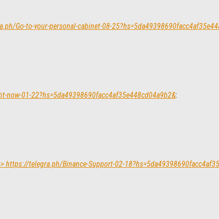
egra.ph/Go-to-your-personal-cabinet-08-25?hs=5da49398690facc4af35e
right-now-01-22?hs=5da49398690facc4af35e448cd04a9b2&
:
l => https://telegra.ph/Binance-Support-02-18?hs=5da49398690facc4a