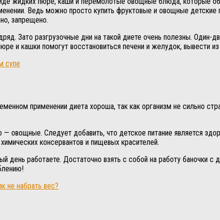
виде жидких пюре, каши и перемолотые овощные блюда, которые об
именении. Ведь можно просто купить фруктовые и овощные детские
нно, запрещено.
яд. Зато разгрузочные дни на такой диете очень полезны. Один-дв
ре и кашки помогут восстановиться печени и желудок, вывести из
м супе
еменном применении диета хороша, так как организм не сильно стра
— овощные. Следует добавить, что детское питание является здоро
з химических консервантов и пищевых красителей.
й день работаете. Достаточно взять с собой на работу баночки с 
блению!
ак не набрать вес?