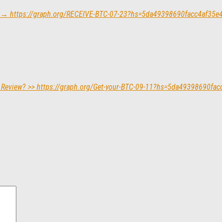
ept → https://graph.org/RECEIVE-BTC-07-23?hs=5da49398690facc4af35
. Review? >> https://graph.org/Get-your-BTC-09-11?hs=5da49398690f