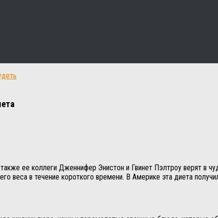
удеть
иета
 также ее коллеги Дженнифер Энистон и Гвинет Пэлтроу верят в чу
го веса в течение короткого времени. В Америке эта диета получил