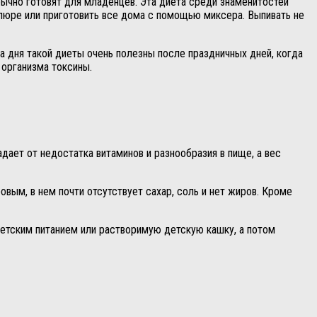
ычно готовят для младенцев. Эта диета среди знаменитостей
 пюре или приготовить все дома с помощью миксера. Выпивать не
а дня такой диеты очень полезны после праздничных дней, когда
 организма токсины.
дает от недостатка витаминов и разнообразия в пище, а вес
вым, в нем почти отсутствует сахар, соль и нет жиров. Кроме
детским питанием или растворимую детскую кашку, а потом