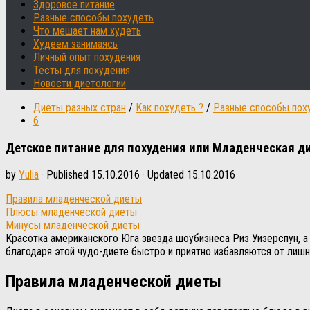
Здоровое питание
Разные способы похудеть
Что мешает нам худеть
Худеем занимаясь
Личный опыт похудения
Тесты для похудения
Новости диетологии
Диеты разных стран
/
Как похудеть ?
/
Разные способы пох
6
Детское питание для похудения или Младенческая д
by
Yulia
· Published
15.10.2016
· Updated
15.10.2016
Правила младенческой диеты
Плюсы младенческой диеты
Минусы младенческой диеты
Красотка американского Юга звезда шоубизнеса Риз Уизерспун, а
благодаря этой чудо-диете быстро и приятно избавляются от лишне
Правила младенческой диеты