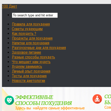
100 Диет
Правила для похудения
Советы худеющим
Как похудеть ?
Продукты для похудения
Напитки для похудения
Разгрузочные дни для похудения
Здоровое питание
Разные способы похудеть
Что мешает нам худеть
Худеем занимаясь
Личный опыт похудения
Тесты для похудения
Новости диетологии