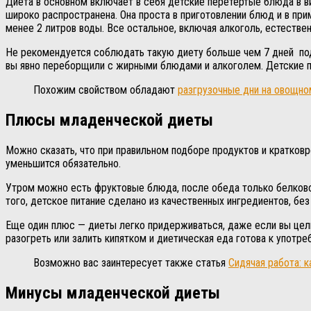
Диета в основном включает в себя детские перетертые блюда в 
широко распространена. Она проста в приготовлении блюд и в пр
менее 2 литров воды. Все остальное, включая алкоголь, естестве
Не рекомендуется соблюдать такую диету больше чем 7 дней подр
вы явно переборщили с жирными блюдами и алкоголем. Детские пю
Похожим свойством обладают
разгрузочные дни на овощно
Плюсы младенческой диеты
Можно сказать, что при правильном подборе продуктов и кратковр
уменьшится обязательно.
Утром можно есть фруктовые блюда, после обеда только белково 
того, детское питание сделано из качественных ингредиентов, бе
Еще один плюс — диеты легко придерживаться, даже если вы целы
разогреть или залить кипятком и диетическая еда готова к употре
Возможно вас заинтересует также статья
Сидячая работа: к
Минусы младенческой диеты