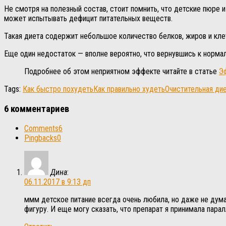
Не смотря на полезный состав, стоит помнить, что детские пюре
может испытывать дефицит питательных веществ.
Такая диета содержит небольшое количество белков, жиров и кле
Еще один недостаток — вполне вероятно, что вернувшись к нормал
Подробнее об этом неприятном эффекте читайте в статье
Э
Tags:
Как быстро похудеть
Как правильно худеть
Очистительная ди
6 комментариев
Comments
6
Pingbacks
0
Дина
:
06.11.2017 в 9:13 дп
ммм детское питание всегда очень любила, но даже не дума
фигуру. И еще могу сказать, что препарат я принимала пара