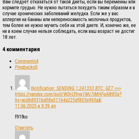
Вам следует отказаться от такой диеты, если вы беременны или
кормите грудью. Не нужно пытаться похудеть таким образом и в
случае хронических заболеваний желудка. Если же у вас
аллергия на бананы или непереносимость молочных продуктов,
тем более не нужно мучить себя на этой диете. И, конечно же, ее
ни в коем случае нельзя соблюдать, если ваш возраст не достиг
18 лет.
4 комментария
Comments
4
Pingbacks
0
Notification: SENDING 1,241353 BTC. GET >>>
https://yandex.com/poll/WDrLYhyq1Mc7jMHFgAW85q?
hs=acdb8031bd08a51164a225df803e960a&
:
11.06.2025 в 9:39 дп
f91fko
Ответить