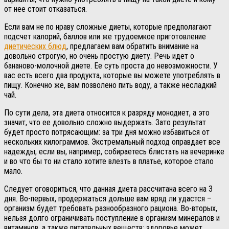
от нее стоит отказаться.
Если вам не по нраву сложные диеты, которые предполагают
подсчет калорий, баллов или же трудоемкое приготовление
диетических блюд
, предлагаем вам обратить внимание на
довольно строгую, но очень простую диету. Речь идет о
бананово-молочной диете. Ее суть проста до невозможности. У
вас есть всего два продукта, которые вы можете употреблять в
пищу. Конечно же, вам позволено пить воду, а также несладкий
чай.
По сути дела, эта диета относится к разряду монодиет, а это
значит, что ее довольно сложно выдержать. Зато результат
будет просто потрясающим: за три дня можно избавиться от
нескольких килограммов. Экстремальный подход оправдает все
надежды, если вы, например, собираетесь блистать на вечеринке
и во что бы то ни стало хотите влезть в платье, которое стало
мало.
Следует оговориться, что данная диета рассчитана всего на 3
дня. Во-первых, продержаться дольше вам вряд ли удастся –
организм будет требовать разнообразного рациона. Во-вторых,
нельзя долго ограничивать поступление в организм минералов и
витаминов, а также питательных веществ: здоровье может