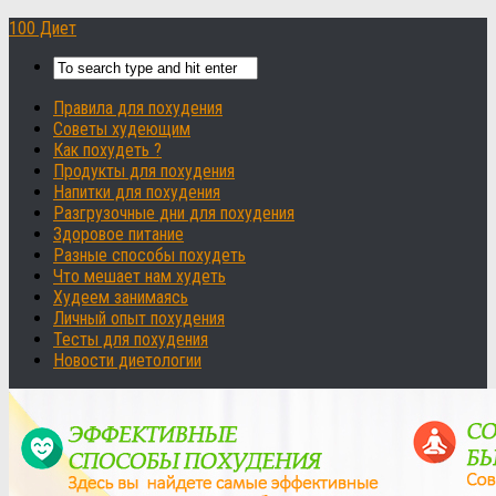
100 Диет
Правила для похудения
Советы худеющим
Как похудеть ?
Продукты для похудения
Напитки для похудения
Разгрузочные дни для похудения
Здоровое питание
Разные способы похудеть
Что мешает нам худеть
Худеем занимаясь
Личный опыт похудения
Тесты для похудения
Новости диетологии