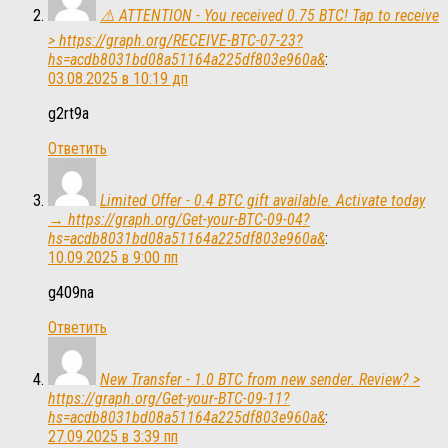
⚠️ ATTENTION - You received 0.75 BTC! Tap to receive
> https://graph.org/RECEIVE-BTC-07-23?
hs=acdb8031bd08a51164a225df803e960a&
:
03.08.2025 в 10:19 дп
g2rt9a
Ответить
Limited Offer - 0.4 BTC gift available. Activate today
→ https://graph.org/Get-your-BTC-09-04?
hs=acdb8031bd08a51164a225df803e960a&
:
10.09.2025 в 9:00 пп
g409na
Ответить
New Transfer - 1.0 BTC from new sender. Review? >
https://graph.org/Get-your-BTC-09-11?
hs=acdb8031bd08a51164a225df803e960a&
:
27.09.2025 в 3:39 пп