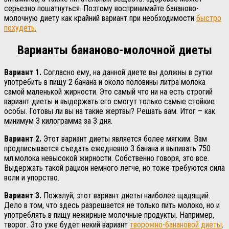
серьезно пошатнуться. Поэтому воспринимайте бананово-
молочную диету как крайний вариант при необходимости
быстро
похудеть.
Варианты бананово-молочной диеты
Вариант 1.
Согласно ему, на данной диете вы должны в сутки
употребить в пищу 2 банана и около половины литра молока
самой маленькой жирности. Это самый что ни на есть строгий
вариант диеты и выдержать его смогут только самые стойкие
особы. Готовы ли вы на такие жертвы? Решать вам. Итог – как
минимум 3 килограмма за 3 дня.
Вариант 2.
Этот вариант диеты является более мягким. Вам
предписывается съедать ежедневно 3 банана и выпивать 750
мл.молока невысокой жирности. Собственно говоря, это все.
Выдержать такой рацион немного легче, но тоже требуются сила
воли и упорство.
Вариант 3.
Пожалуй, этот вариант диеты наиболее щадящий.
Дело в том, что здесь разрешается не только пить молоко, но и
употреблять в пищу нежирные молочные продукты. Например,
творог. Это уже будет некий вариант
творожно-банановой диеты
.