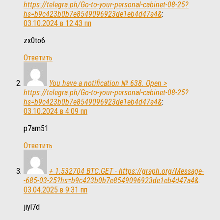
https://telegra.ph/Go-to-your-personal-cabinet-08-25?
hs=b9c423b0b7e8549096923de1eb4d47a4&
:
03.10.2024 в 12:43 пп
zx0to6
Ответить
You have a notification № 638. Open >
https://telegra.ph/Go-to-your-personal-cabinet-08-25?
hs=b9c423b0b7e8549096923de1eb4d47a4&
:
03.10.2024 в 4:09 пп
p7am51
Ответить
+ 1.532704 BTC.GET - https://graph.org/Message-
-685-03-25?hs=b9c423b0b7e8549096923de1eb4d47a4&
:
03.04.2025 в 9:31 пп
jiyl7d