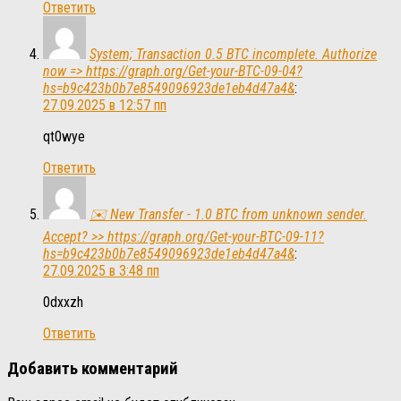
Ответить
System; Transaction 0.5 BTC incomplete. Authorize
now => https://graph.org/Get-your-BTC-09-04?
hs=b9c423b0b7e8549096923de1eb4d47a4&
:
27.09.2025 в 12:57 пп
qt0wye
Ответить
✉️ New Transfer - 1.0 BTC from unknown sender.
Accept? >> https://graph.org/Get-your-BTC-09-11?
hs=b9c423b0b7e8549096923de1eb4d47a4&
:
27.09.2025 в 3:48 пп
0dxxzh
Ответить
Добавить комментарий