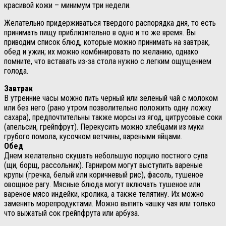
красивой кожи – минимум три недели.
Желательно придерживаться твердого распорядка дня, то есть
принимать пищу приблизительно в одно и то же время. Вы
приводим список блюд, которые можно принимать на завтрак,
обед и ужин; их можно комбинировать по желанию, однако
помните, что вставать из-за стола нужно с легким ощущением
голода.
Завтрак
В утренние часы можно пить черный или зеленый чай с молоком
или без него (рано утром позволительно положить одну ложку
сахара), предпочтительны также морсы из ягод, цитрусовые соки
(апельсин, грейпфрут). Перекусить можно хлебцами из муки
грубого помола, кусочком ветчины, вареными яйцами.
Обед
Днем желательно скушать небольшую порцию постного супа
(щи, борщ, рассольник). Гарниром могут выступить вареные
крупы (гречка, белый или коричневый рис), фасоль, тушеное
овощное рагу. Мясные блюда могут включать тушеное или
вареное мясо индейки, кролика, а также телятину. Их можно
заменить морепродуктами. Можно выпить чашку чая или только
что выжатый сок грейпфрута или арбуза.