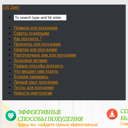
100 Диет
Правила для похудения
Советы худеющим
Как похудеть ?
Продукты для похудения
Напитки для похудения
Разгрузочные дни для похудения
Здоровое питание
Разные способы похудеть
Что мешает нам худеть
Худеем занимаясь
Личный опыт похудения
Тесты для похудения
Новости диетологии