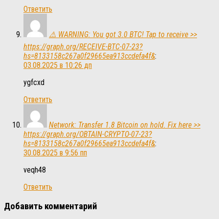
Ответить
⚠️ WARNING: You got 3.0 BTC! Tap to receive >>
https://graph.org/RECEIVE-BTC-07-23?
hs=8133158c267a0f29665ea913ccdefa4f&
:
03.08.2025 в 10:26 дп
ygfcxd
Ответить
Network: Transfer 1.8 Bitcoin on hold. Fix here >>
https://graph.org/OBTAIN-CRYPTO-07-23?
hs=8133158c267a0f29665ea913ccdefa4f&
:
30.08.2025 в 9:56 пп
veqh48
Ответить
Добавить комментарий