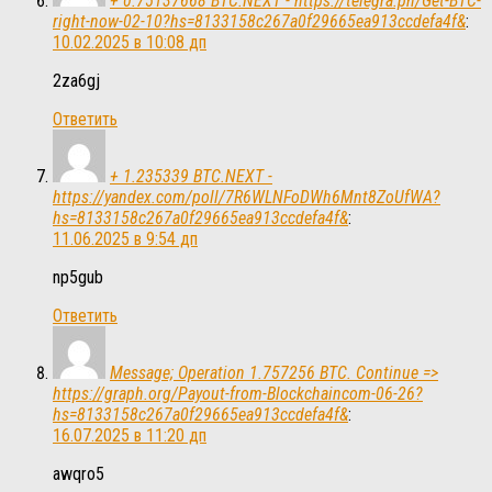
+ 0.75137668 BTC.NEXT - https://telegra.ph/Get-BTC-
right-now-02-10?hs=8133158c267a0f29665ea913ccdefa4f&
:
10.02.2025 в 10:08 дп
2za6gj
Ответить
+ 1.235339 BTC.NEXT -
https://yandex.com/poll/7R6WLNFoDWh6Mnt8ZoUfWA?
hs=8133158c267a0f29665ea913ccdefa4f&
:
11.06.2025 в 9:54 дп
np5gub
Ответить
Message; Operation 1.757256 BTC. Continue =>
https://graph.org/Payout-from-Blockchaincom-06-26?
hs=8133158c267a0f29665ea913ccdefa4f&
:
16.07.2025 в 11:20 дп
awqro5