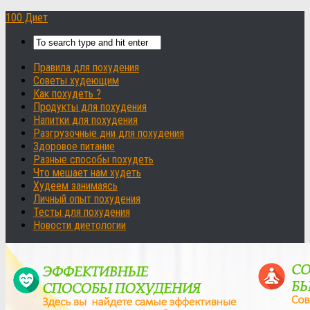
100 Диет
Правила для похудения
Советы худеющим
Как похудеть ?
Продукты для похудения
Напитки для похудения
Разгрузочные дни для похудения
Здоровое питание
Разные способы похудеть
Что мешает нам худеть
Худеем занимаясь
Личный опыт похудения
Тесты для похудения
Новости диетологии