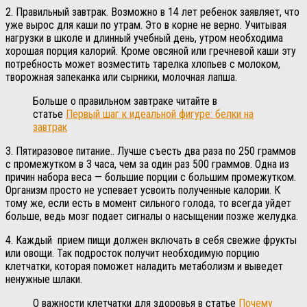
2. Правильный завтрак. Возможно в 14 лет ребенок заявляет, что
уже вырос для каши по утрам. Это в корне не верно. Учитывая
нагрузки в школе и длинный учебный день, утром необходима
хорошая порция калорий. Кроме овсяной или гречневой каши эту
потребность может возместить тарелка хлопьев с молоком,
творожная запеканка или сырники, молочная лапша.
Больше о правильном завтраке читайте в
статье
Первый шаг к идеальной фигуре: белки на
завтрак
3. Пятиразовое питание.. Лучше съесть два раза по 250 граммов
с промежутком в 3 часа, чем за один раз 500 граммов. Одна из
причин набора веса — большие порции с большим промежутком.
Организм просто не успевает усвоить полученные калории. К
тому же, если есть в момент сильного голода, то всегда уйдет
больше, ведь мозг подает сигналы о насыщении позже желудка.
4. Каждый прием пищи должен включать в себя свежие фрукты
или овощи. Так подросток получит необходимую порцию
клетчатки, которая поможет наладить метаболизм и выведет
ненужные шлаки.
О важности клетчатки для здоровья в статье
Почему