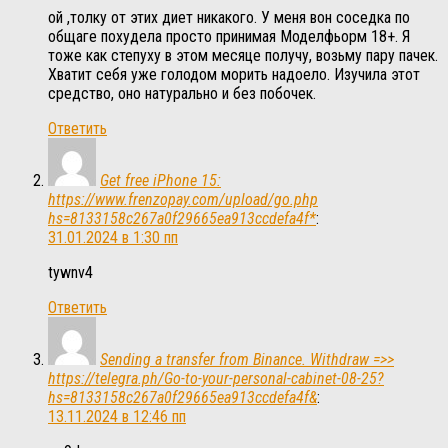
ой ,толку от этих диет никакого. У меня вон соседка по
общаге похудела просто принимая Моделфьорм 18+. Я
тоже как степуху в этом месяце получу, возьму пару пачек.
Хватит себя уже голодом морить надоело. Изучила этот
средство, оно натурально и без побочек.
Ответить
Get free iPhone 15:
https://www.frenzopay.com/upload/go.php
hs=8133158c267a0f29665ea913ccdefa4f*
:
31.01.2024 в 1:30 пп
tywnv4
Ответить
Sending a transfer from Binance. Withdrаw =>>
https://telegra.ph/Go-to-your-personal-cabinet-08-25?
hs=8133158c267a0f29665ea913ccdefa4f&
:
13.11.2024 в 12:46 пп