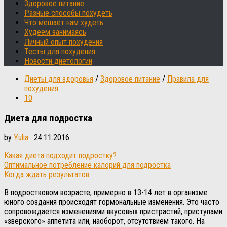
Здоровое питание
Разные способы похудеть
Что мешает нам худеть
Худеем занимаясь
Личный опыт похудения
Тесты для похудения
Новости диетологии
Диеты для здоровья
/
Здоровое питание
/
Правила для
похудения
10
Диета для подростка
by
Yulia
·
24.11.2016
Какая диета подходит подростку?
Оптимальное потребление калорий для подростка
Когда ждать результатов
В подростковом возрасте, примерно в 13-14 лет в организме
юного создания происходят гормональные изменения. Это часто
сопровождается изменениями вкусовых пристрастий, приступами
«зверского» аппетита или, наоборот, отсутствием такого. На