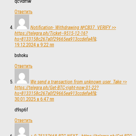
qc9dmw
Ответить
Notification- Withdrawing №CB37. VERIFY >>
https://telegra.ph/Ticket--9515-12-16?
hs=8133158c267a0f29665ea913ccdefa4f&
:
19.12.2024 в 9:22 пп
bshoku
Ответить
We send a transaction from unknown user. Take =>
https://telegra.ph/Get-BTC-right-now-01-22?
hs=8133158c267a0f29665ea913ccdefa4f&
:
30.01.2025 в 6:47 пп
d9sp6f
Ответить