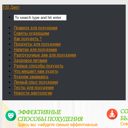
100 Диет
Правила для похудения
Советы худеющим
Как похудеть ?
Продукты для похудения
Напитки для похудения
Разгрузочные дни для похудения
Здоровое питание
Разные способы похудеть
Что мешает нам худеть
Худеем занимаясь
Личный опыт похудения
Тесты для похудения
Новости диетологии