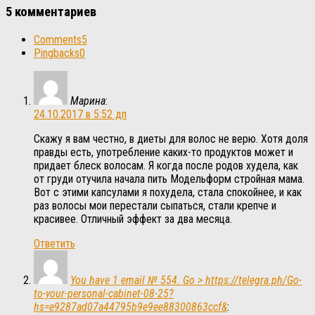
5 комментариев
Comments
5
Pingbacks
0
Марина
:
24.10.2017 в 5:52 дп
Скажу я вам честно, в диеты для волос не верю. Хотя доля
правды есть, употребление каких-то продуктов может и
придает блеск волосам. Я когда после родов худела, как
от груди отучила начала пить Модельформ стройная мама.
Вот с этими капсулами я похудела, стала спокойнее, и как
раз волосы мои перестали сыпаться, стали крепче и
красивее. Отличный эффект за два месяца.
Ответить
You have 1 email № 554. Go > https://telegra.ph/Go-
to-your-personal-cabinet-08-25?
hs=e9287ad07a44795b9e9ee88300863ccf&
: