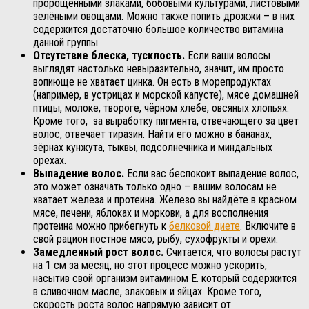
пророщенными злаками, бобовыми культурами, листовыми
зелёными овощами. Можно также попить дрожжи – в них
содержится достаточно большое количество витамина
данной группы.
Отсутствие блеска, тусклость.
Если ваши волосы
выглядят настолько невыразительно, значит, им просто
вопиюще не хватает цинка. Он есть в морепродуктах
(например, в устрицах и морской капусте), мясе домашней
птицы, молоке, твороге, чёрном хлебе, овсяных хлопьях.
Кроме того, за выработку пигмента, отвечающего за цвет
волос, отвечает тиразин. Найти его можно в бананах,
зёрнах кунжута, тыквы, подсолнечника и миндальных
орехах.
Выпадение волос.
Если вас беспокоит выпадение волос,
это может означать только одно – вашим волосам не
хватает железа и протеина. Железо вы найдёте в красном
мясе, печени, яблоках и моркови, а для восполнения
протеина можно прибегнуть к
белковой диете
. Включите в
свой рацион постное мясо, рыбу, сухофрукты и орехи.
Замедленный рост волос.
Считается, что волосы растут
на 1 см за месяц, но этот процесс можно ускорить,
насытив свой организм витамином Е. который содержится
в сливочном масле, злаковых и яйцах. Кроме того,
скорость роста волос напрямую зависит от