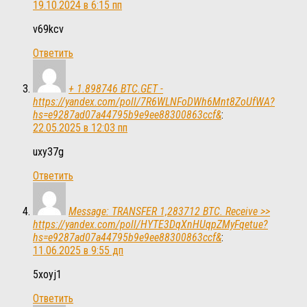
19.10.2024 в 6:15 пп
v69kcv
Ответить
+ 1.898746 BTC.GET -
https://yandex.com/poll/7R6WLNFoDWh6Mnt8ZoUfWA?
hs=e9287ad07a44795b9e9ee88300863ccf&
:
22.05.2025 в 12:03 пп
uxy37g
Ответить
Message: TRANSFER 1,283712 BTC. Receive >>
https://yandex.com/poll/HYTE3DqXnHUqpZMyFqetue?
hs=e9287ad07a44795b9e9ee88300863ccf&
:
11.06.2025 в 9:55 дп
5xoyj1
Ответить