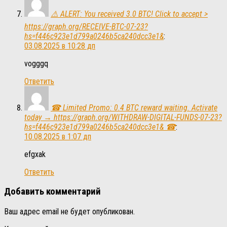
⚠️ ALERT: You received 3.0 BTC! Click to accept >
https://graph.org/RECEIVE-BTC-07-23?
hs=f446c923e1d799a0246b5ca240dcc3e1&
:
03.08.2025 в 10:28 дп
vogggq
Ответить
☎ Limited Promo: 0.4 BTC reward waiting. Activate
today → https://graph.org/WITHDRAW-DIGITAL-FUNDS-07-23?
hs=f446c923e1d799a0246b5ca240dcc3e1& ☎
:
10.08.2025 в 1:07 дп
efgxak
Ответить
Добавить комментарий
Ваш адрес email не будет опубликован.