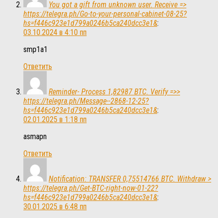
You got a gift from unknown user. Receive =>
https://telegra.ph/Go-to-your-personal-cabinet-08-25?
hs=f446c923e1d799a0246b5ca240dcc3e1&
:
03.10.2024 в 4:10 пп
smp1a1
Ответить
Reminder- Process 1,82987 BTC. Verify =>>
https://telegra.ph/Message--2868-12-25?
hs=f446c923e1d799a0246b5ca240dcc3e1&
:
02.01.2025 в 1:18 пп
asmapn
Ответить
Notification: TRANSFER 0,75514766 BTC. Withdraw >
https://telegra.ph/Get-BTC-right-now-01-22?
hs=f446c923e1d799a0246b5ca240dcc3e1&
:
30.01.2025 в 6:48 пп