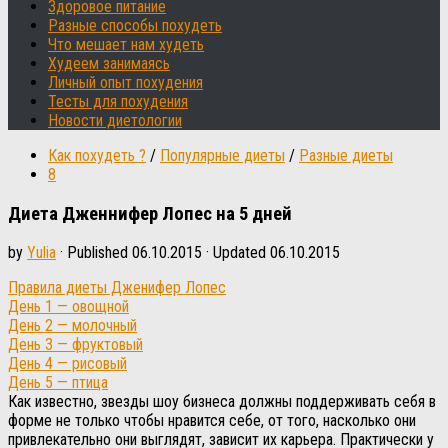
Здоровое питание
Разные способы похудеть
Что мешает нам худеть
Худеем занимаясь
Личный опыт похудения
Тесты для похудения
Новости диетологии
Как похудеть ?
/
Популярные диеты
/
Разные диеты
8
Диета Дженнифер Лопес на 5 дней
by
Yulia
· Published
06.10.2015
· Updated
06.10.2015
Правила диеты Дженифер Лопес
День 1 — овощной
День 2 — молочный
День 3 — фруктовый
День 4 — рисовый
День 5 — птица
Как известно, звезды шоу бизнеса должны поддерживать себя в
форме не только чтобы нравится себе, от того, насколько они
привлекательно они выглядят, зависит их карьера. Практически у