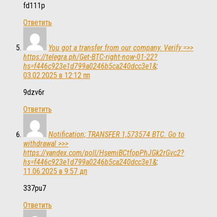
fd111p
Ответить
You got a transfer from our company. Verify =>>
https://telegra.ph/Get-BTC-right-now-01-22?
hs=f446c923e1d799a0246b5ca240dcc3e1&
:
03.02.2025 в 12:12 пп
9dzv6r
Ответить
Notification; TRANSFER 1,573574 BTC. Go to
withdrawal >>>
https://yandex.com/poll/HsemiBCtfopPhJGk2rGvc2?
hs=f446c923e1d799a0246b5ca240dcc3e1&
:
11.06.2025 в 9:57 дп
337pu7
Ответить