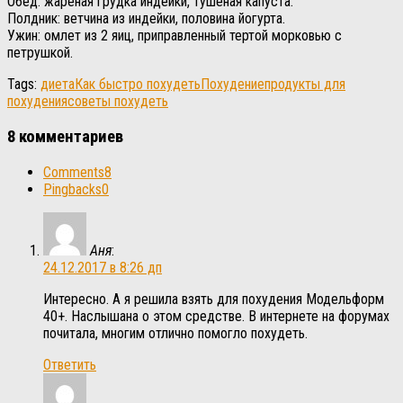
Обед: жареная грудка индейки, тушеная капуста.
Полдник: ветчина из индейки, половина йогурта.
Ужин: омлет из 2 яиц, приправленный тертой морковью с
петрушкой.
Tags:
диета
Как быстро похудеть
Похудение
продукты для
похудения
советы похудеть
8 комментариев
Comments
8
Pingbacks
0
Аня
:
24.12.2017 в 8:26 дп
Интересно. А я решила взять для похудения Модельформ
40+. Наслышана о этом средстве. В интернете на форумах
почитала, многим отлично помогло похудеть.
Ответить