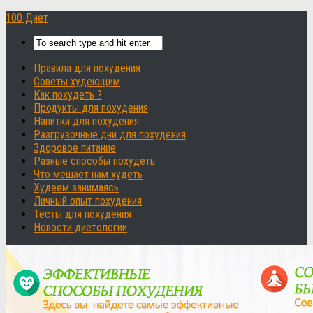
100 Диет
Правила для похудения
Советы худеющим
Как похудеть ?
Продукты для похудения
Напитки для похудения
Разгрузочные дни для похудения
Здоровое питание
Разные способы похудеть
Что мешает нам худеть
Худеем занимаясь
Личный опыт похудения
Тесты для похудения
Новости диетологии