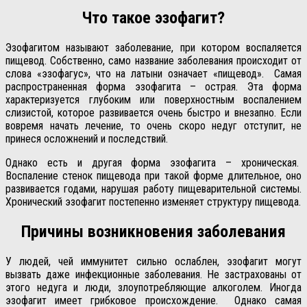
Что такое эзофагит?
Эзофагитом называют заболевание, при котором воспаляется
пищевод. Собственно, само название заболевания происходит от
слова «эзофагус», что на латыни означает «пищевод».
Самая
распространенная форма эзофагита – острая. Эта форма
характеризуется глубоким или поверхностным воспалением
слизистой, которое развивается очень быстро и внезапно. Если
вовремя начать лечение, то очень скоро недуг отступит, не
принеся осложнений и последствий.
Однако есть и другая форма эзофагита – хроническая.
Воспаление стенок пищевода при такой форме длительное, оно
развивается годами, нарушая работу пищеварительной системы.
Хронический эзофагит постепенно изменяет структуру пищевода.
Причины возникновения заболевания
У людей, чей иммунитет сильно ослаблен, эзофагит могут
вызвать даже инфекционные заболевания. Не застрахованы от
этого недуга и люди, злоупотребляющие алкоголем. Иногда
эзофагит имеет грибковое происхождение.
Однако самая