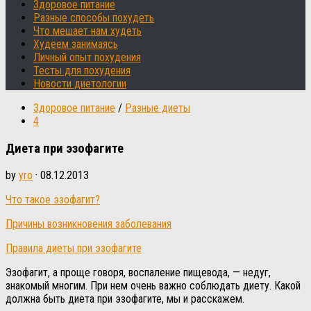
Здоровое питание
Разные способы похудеть
Что мешает нам худеть
Худеем занимаясь
Личный опыт похудения
Тесты для похудения
Новости диетологии
Здоровое питание
/
Разные диеты
4
Диета при эзофагите
by
yro
·
08.12.2013
Что такое эзофагит?
Причины возникновения заболевания
Правила диеты при эзофагите
Эзофагит, а проще говоря, воспаление пищевода, — недуг,
знакомый многим. При нем очень важно соблюдать диету. Какой
должна быть диета при эзофагите, мы и расскажем.