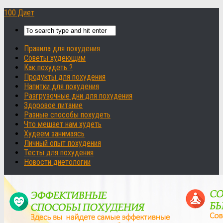
100 Диет
Правила для похудения
Советы худеющим
Как похудеть ?
Продукты для похудения
Напитки для похудения
Разгрузочные дни для похудения
Здоровое питание
Разные способы похудеть
Что мешает нам худеть
Худеем занимаясь
Личный опыт похудения
Тесты для похудения
Новости диетологии