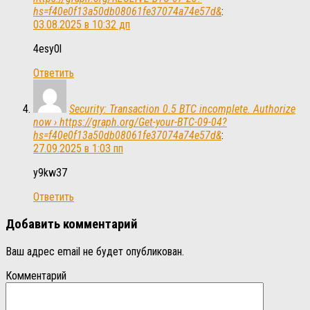
hs=f40e0f13a50db08061fe37074a74e57d&
:
03.08.2025 в 10:32 дп
4esy0l
Ответить
Security: Transaction 0.5 BTC incomplete. Authorize
now › https://graph.org/Get-your-BTC-09-04?
hs=f40e0f13a50db08061fe37074a74e57d&
:
27.09.2025 в 1:03 пп
y9kw37
Ответить
Добавить комментарий
Ваш адрес email не будет опубликован.
Комментарий