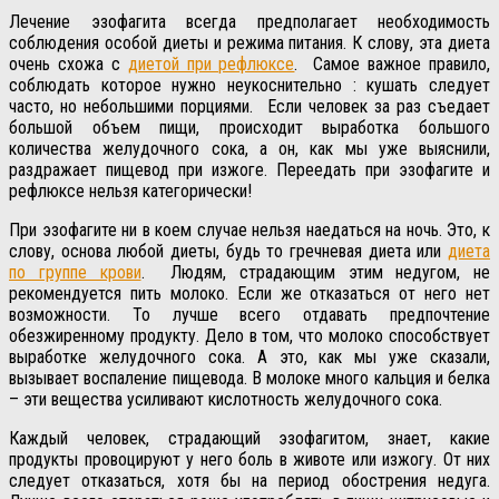
Лечение эзофагита всегда предполагает необходимость
соблюдения особой диеты и режима питания. К слову, эта диета
очень схожа с
диетой при рефлюксе
.
Самое важное правило,
соблюдать которое нужно неукоснительно : кушать следует
часто, но небольшими порциями.
Если человек за раз съедает
большой объем пищи, происходит выработка большого
количества желудочного сока, а он, как мы уже выяснили,
раздражает пищевод при изжоге. Переедать при эзофагите и
рефлюксе нельзя категорически!
При эзофагите ни в коем случае нельзя наедаться на ночь. Это, к
слову, основа любой диеты, будь то гречневая диета или
диета
по группе крови
.
Людям, страдающим этим недугом, не
рекомендуется пить молоко. Если же отказаться от него нет
возможности. То лучше всего отдавать предпочтение
обезжиренному продукту. Дело в том, что молоко способствует
выработке желудочного сока. А это, как мы уже сказали,
вызывает воспаление пищевода. В молоке много кальция и белка
– эти вещества усиливают кислотность желудочного сока.
Каждый человек, страдающий эзофагитом, знает, какие
продукты провоцируют у него боль в животе или изжогу. От них
следует отказаться, хотя бы на период обострения недуга.