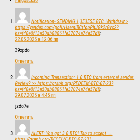
Pingbacks
0
Notification- SENDING 1,353555 BTC. Withdraw >
https://yandex.com/poll/HsemiBCtfopPhJGk2rGvc2?
hs=f40e0f13a50db08061fe37074a74e57d&
:
22.05.2025 в 12:06 пп
39xpdo
Ответить
Incoming Transaction: 1.0 BTC from external sender.
Review? >> https://graph.org/REDEEM-BTC-07-23?
hs=f40e0f13a50db08061fe37074a74e57d&
:
29.07.2025 в 4:45 пп
jzdo7e
Ответить
ALERT: You got 3.0 BTC! Tap to accept →
https://graph.org/RECEIVE-BTC-07-23?