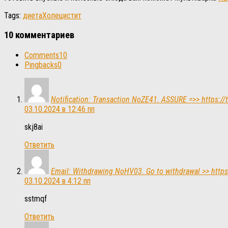
Tags:
диета
Холецистит
10 комментариев
Comments
10
Pingbacks
0
Notification: Transaction NoZE41. ASSURE =>> https:
03.10.2024 в 12:46 пп
skj8ai
Ответить
Email: Withdrawing NoHV03. Go to withdrawal >> http
03.10.2024 в 4:12 пп
sstmqf
Ответить