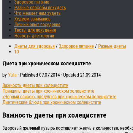
Здоровое питание
Разные способы похудеть
Что мешает нам худеть
Худеем занимаясь
Личный опыт похудения
Тесты для похудения
Новости диетологии
Диеты для здоровья
/
Здоровое питание
/
Разные диеты
10
Диета при хроническом холецистите
by
Yulia
· Published
07.07.2014
· Updated
21.09.2014
Важность диеты при холецистите
Принципы диеты при хроническом холецистите
«Черный список» продуктов при хроническом холецистите
Диетические блюда при хроническом холецистите
Важность диеты при холецистите
Здоровый желчный пузырь поставляет желчь в количестве, необх