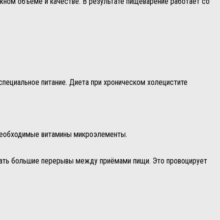
ном объеме и качестве. В результате пищеварение работает со
специальное питание. Диета при хроническом холецистите
 необходимые витамины микроэлементы.
елать большие перерывы между приёмами пищи. Это провоцирует