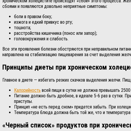
хроническом холецистите происходят «сбои» этого процесса. Же
сбоями и появляются довольно неприятные симптомы:
боли в правом боку;
изжога и едкий привкус во рту;
тошнота;
расстройства кишечника (понос или запор);
головокружения и слабость.
Все эти проявления болезни обостряются при неправильном питан
направлена на стабилизацию пищеварения за счет выделения желч
Принципы диеты при хроническом холеци
Главное в диете — избегать резких скачков выделения желчи. П
Калорийность
всей пищи в сутки не должна превышать 2500 
Питание должно быть дробное, в идеале 5-6 раз в сутки. 
приступы.
Принцип «не есть перед сном» придется забыть. При холеци
Температура блюда должна быть той же, что и температура 
«Черный список» продуктов при хроничес