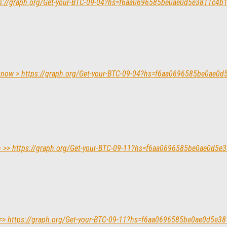
ttps://graph.org/Get-your-BTC-09-04?hs=f6aa0696585be0ae0d5e3811c4b
me now > https://graph.org/Get-your-BTC-09-04?hs=f6aa0696585be0ae
tion >> https://graph.org/Get-your-BTC-09-11?hs=f6aa0696585be0ae0d5
? => https://graph.org/Get-your-BTC-09-11?hs=f6aa0696585be0ae0d5e