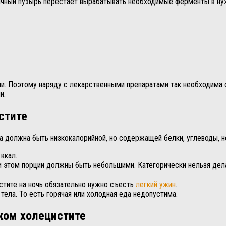
лчный пузырь перестает вырабатывать необходимые ферменты в нуж
ии. Поэтому наряду с лекарственными препаратами так необходима 
и.
стите
ища должна быть низкокалорийной, но содержащей белки, углеводы,
ккал.
При этом порции должны быть небольшими. Категорически нельзя д
стите на ночь обязательно нужно съесть
легкий ужин
.
тела. То есть горячая или холодная еда недопустима.
ком холецистите