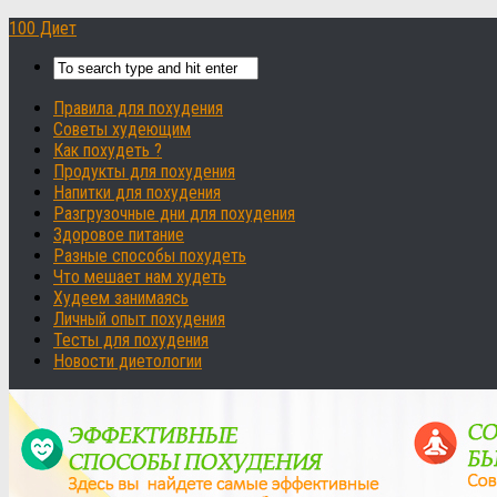
100 Диет
Правила для похудения
Советы худеющим
Как похудеть ?
Продукты для похудения
Напитки для похудения
Разгрузочные дни для похудения
Здоровое питание
Разные способы похудеть
Что мешает нам худеть
Худеем занимаясь
Личный опыт похудения
Тесты для похудения
Новости диетологии