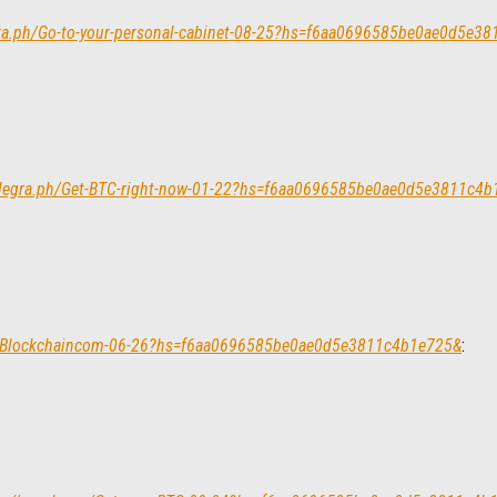
egra.ph/Go-to-your-personal-cabinet-08-25?hs=f6aa0696585be0ae0d5e3
telegra.ph/Get-BTC-right-now-01-22?hs=f6aa0696585be0ae0d5e3811c4
om-Blockchaincom-06-26?hs=f6aa0696585be0ae0d5e3811c4b1e725&
: