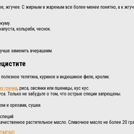
е, жгучее. С жирным и жареным все более-менее понятно, а к жгуч
ркуму.
апуста, кольраби, чеснок.
лучше заменить вчерашним.
ецистите
 полезное телятина, куриное и индюшиное филе, кролик.
из гречки
, риса, овсянки или пшеницы, кус кус.
а. Только не забудьте о том, что острые специи запрещены.
ом и орехами, сушки.
 специй
 качественное растительное масло. Сливочное масло не более 20 гр
EDMOND
.