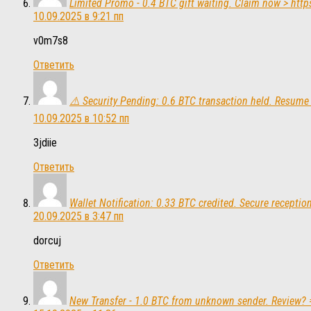
Limited Promo - 0.4 BTC gift waiting. Claim now > h
10.09.2025 в 9:21 пп
v0m7s8
Ответить
⚠️ Security Pending: 0.6 BTC transaction held. Resu
10.09.2025 в 10:52 пп
3jdiie
Ответить
Wallet Notification: 0.33 BTC credited. Secure recep
20.09.2025 в 3:47 пп
dorcuj
Ответить
New Transfer - 1.0 BTC from unknown sender. Review