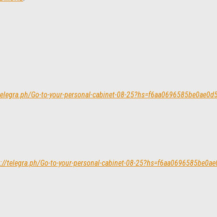
//telegra.ph/Go-to-your-personal-cabinet-08-25?hs=f6aa0696585be0ae
s://telegra.ph/Go-to-your-personal-cabinet-08-25?hs=f6aa0696585be