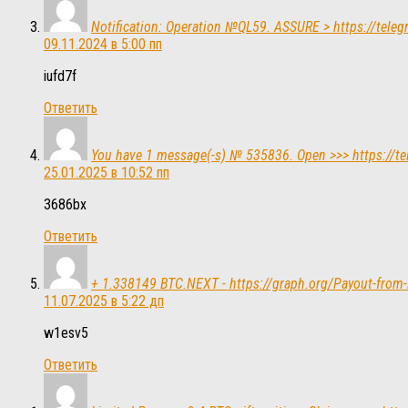
Notification: Operation №QL59. ASSURE > https://tel
09.11.2024 в 5:00 пп
iufd7f
Ответить
You have 1 message(-s) № 535836. Open >>> https://
25.01.2025 в 10:52 пп
3686bx
Ответить
+ 1.338149 BTC.NEXT - https://graph.org/Payout-fr
11.07.2025 в 5:22 дп
w1esv5
Ответить