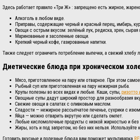
Здесь работает правило «Три Ж» : запрещено есть жирное, жарено
Алкоголь в любом виде.
Приправы, содержащие черный и красный перец, имбирь, ку
Овощи с острым вкусом: зелёный лук, редиска, хрен, сырая к
Маринованные и засоленные овощи.
Крепкий черный кофе, газированные напитки.
Также следует ограничить потребление выпечки, а свежий хлебу 
Диетические блюда при хроническом хол
Мясо, приготовленное на пару или отварное. При этом самое
Рыбный суп или приготовленная на пару нежирная рыба.
Крупы полезны во всех видах и любые. Каши, супы,
ризотто 
Овощные супы дадут широкий простор для разнообразия вкус
Свежие овощи в салатах с оливковым маслом.
Сладости — нежирное рассыпчатое печенье, сухрики с изюм
Яйца — можно отварить вкрутую или сделать омлет.
Любые кисломолочные продукты с низкой жирностью и без
Жиры, хоть и под запретом, но без них нельзя. Используйте
Готовить вкусные и полезные блюда вам поможет мультиварка
R