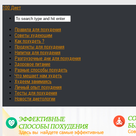
100 Диет
Правила для похудения
Советы худеющим
Как похудеть ?
Продукты для похудения
Напитки для похудения
Разгрузочные дни для похудения
Здоровое питание
Разные способы похудеть
Что мешает нам худеть
Худеем занимаясь
Личный опыт похудения
Тесты для похудения
Новости диетологии