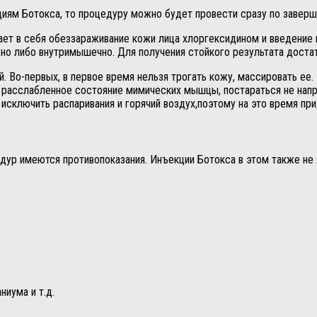
кциям Ботокса, то процедуру можно будет провести сразу по заверш
ет в себя обеззараживание кожи лица хлоргексидином и введение 
жно либо внутримышечно. Для получения стойкого результата доста
. Во-первых, в первое время нельзя трогать кожу, массировать ее.
 расслабленное состояние мимических мышцы, постараться не напряг
исключить распаривания и горячий воздух,поэтому на это время прид
едур имеются противопоказания. Инъекции Ботокса в этом также не
ниума и т.д.