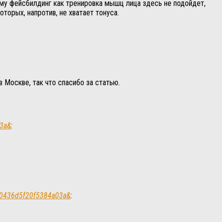
ому фейсбилдинг как тренировка мышц лица здесь не подойдет,
орых, напротив, не хватает тонуса.
 Москве, так что спасибо за статью.
03a&
:
370436d5f20f5384a03a&
: