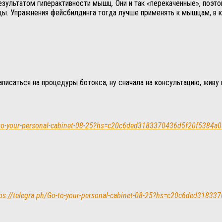
езультатом гиперактивности мышц. Они и так «перекаченные», поэт
ы. Упражнения фейсбилдинга тогда лучше применять к мышцам, в кот
исаться на процедуры ботокса, ну сначала на консультацию, живу в
o-to-your-personal-cabinet-08-25?hs=c20c6ded3183370436d5f20f5384a
s://telegra.ph/Go-to-your-personal-cabinet-08-25?hs=c20c6ded3183