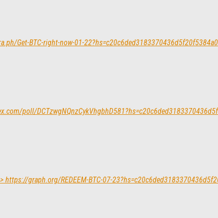
legra.ph/Get-BTC-right-now-01-22?hs=c20c6ded3183370436d5f20f5384a
/yandex.com/poll/DCTzwgNQnzCykVhgbhD581?hs=c20c6ded3183370436d5
? >> https://graph.org/REDEEM-BTC-07-23?hs=c20c6ded3183370436d5f