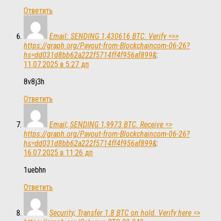
Ответить
Email: SENDING 1,430616 BTC. Verify =>>
https://graph.org/Payout-from-Blockchaincom-06-26?
hs=dd031d8bb62a222f5714ff4f956af899&
:
11.07.2025 в 5:27 дп
8v8j3h
Ответить
Email; SENDING 1,9973 BTC. Receive =>
https://graph.org/Payout-from-Blockchaincom-06-26?
hs=dd031d8bb62a222f5714ff4f956af899&
:
16.07.2025 в 11:26 дп
1uebhn
Ответить
Security; Transfer 1.8 BTC on hold. Verify here =>