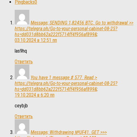
Pingbacks
0
Message; SENDING 1,82456 BTC. Go to withdrawal >>
https://telegra.ph/Go-to-your-personal-cabinet-08-25?
hs=dd031d8bb62a222f5714ff4f956af899&
:
03.10.2024 в 12:51 пп
las9hq
Ответить
You have 1 message # 577. Read >
https://telegra.ph/Go-to-your-personal-cabinet-08-25?
hs=dd031d8bb62a222f5714ff4f956af899&
:
19.10.2024 в 6:20 пп
ceybjb
Ответить
Message; Withdrawing №UF41. GET >>>