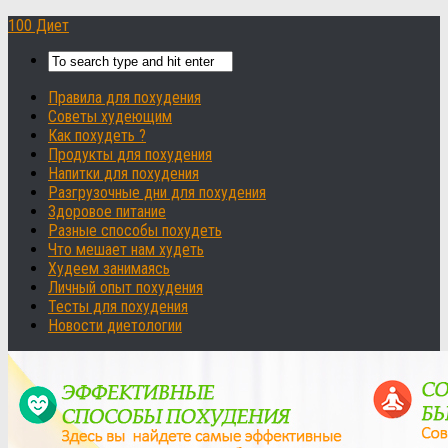
100 Диет
Правила для похудения
Советы худеющим
Как похудеть ?
Продукты для похудения
Напитки для похудения
Разгрузочные дни для похудения
Здоровое питание
Разные способы похудеть
Что мешает нам худеть
Худеем занимаясь
Личный опыт похудения
Тесты для похудения
Новости диетологии