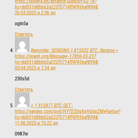
https://telegra.ph/Binance-Support-02-18?
hs=dd031d8bb62a222f5714ff4f956af899&
:
26.03.2025 в 2:36 дп
ogtn5a
Ответить
Reminder: SENDING 1,815022 BTC. Receive >
https://graph.org/Message--17856-03-25?
hs=dd031d8bb62a222f5714ff4f956af899&
:
03.04.2025 в 1:24 дп
230s5d
Ответить
+ 1.912877 BTC.GET -
https://yandex.com/poll/HYTE3DqXnHUqpZMyFqetue?
hs=dd031d8bb62a222f5714ff4f956af899&
:
11.06.2025 в 10:22 дп
0987nr