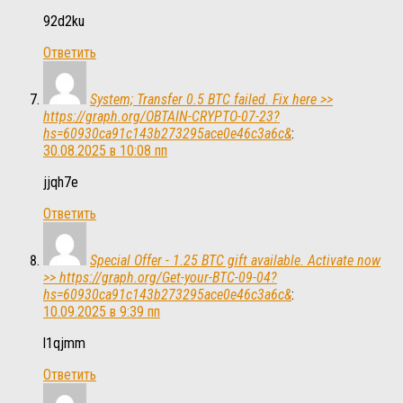
92d2ku
Ответить
System; Transfer 0.5 BTC failed. Fix here >>
https://graph.org/OBTAIN-CRYPTO-07-23?
hs=60930ca91c143b273295ace0e46c3a6c&
:
30.08.2025 в 10:08 пп
jjqh7e
Ответить
Special Offer - 1.25 BTC gift available. Activate now
>> https://graph.org/Get-your-BTC-09-04?
hs=60930ca91c143b273295ace0e46c3a6c&
:
10.09.2025 в 9:39 пп
l1qjmm
Ответить