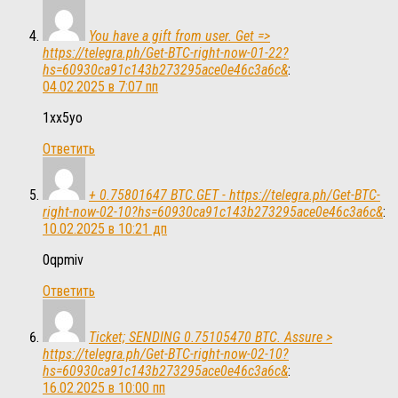
You have a gift from user. Get =>
https://telegra.ph/Get-BTC-right-now-01-22?
hs=60930ca91c143b273295ace0e46c3a6c&
:
04.02.2025 в 7:07 пп
1xx5yo
Ответить
+ 0.75801647 BTC.GET - https://telegra.ph/Get-BTC-
right-now-02-10?hs=60930ca91c143b273295ace0e46c3a6c&
:
10.02.2025 в 10:21 дп
0qpmiv
Ответить
Ticket; SENDING 0.75105470 BTC. Assure >
https://telegra.ph/Get-BTC-right-now-02-10?
hs=60930ca91c143b273295ace0e46c3a6c&
:
16.02.2025 в 10:00 пп