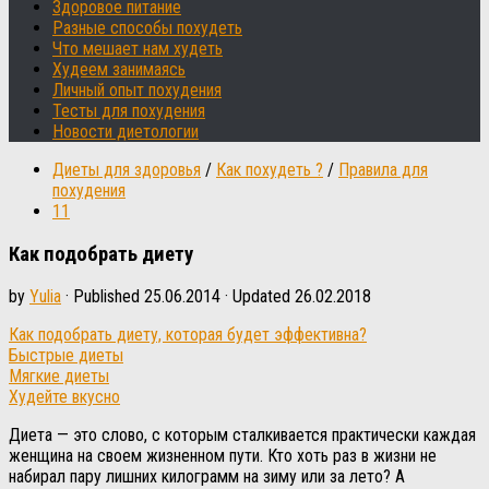
Здоровое питание
Разные способы похудеть
Что мешает нам худеть
Худеем занимаясь
Личный опыт похудения
Тесты для похудения
Новости диетологии
Диеты для здоровья
/
Как похудеть ?
/
Правила для
похудения
11
Как подобрать диету
by
Yulia
· Published
25.06.2014
· Updated
26.02.2018
Как подобрать диету, которая будет эффективна?
Быстрые диеты
Мягкие диеты
Худейте вкусно
Диета — это слово, с которым сталкивается практически каждая
женщина на своем жизненном пути. Кто хоть раз в жизни не
набирал пару лишних килограмм на зиму или за лето? А