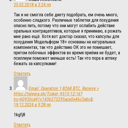
25.02.2018 в 3:24 пп
Так и не смогла себе диету подобрать, ем очень много,
особенно сладкого. Различные таблетки для похудения
опасно пить, потому что они могут ослабить действие
оральных контрацептивов, которые я принимаю, а рожать
мне рано ещё. Хотя вот доктор сказал, что капсулы для
похудения Модельформ 18+ основаны на натуральных
компонентах, так что действию ОК это не помешает,
притом побочных эффектов во время приёма не будет, а
псиллиум поможет меньше есть! Так что пора в аптеку
бежать за капсулками!
Ответить
Email: Operation 1,8268 BTC. Receive >
https://telegra.ph/Ticket--9515-12-16?
hs=60930ca91c143b273295ace0e46c3a6c&
:
19.12.2024 в 9:28 пп
1kgfj8
Ответить