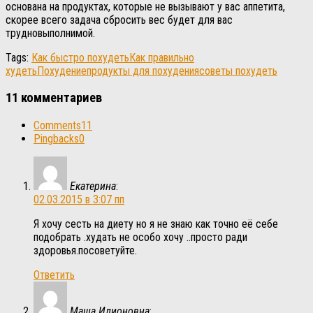
основана на продуктах, которые не вызывают у вас аппетита,
скорее всего задача сбросить вес будет для вас
трудновыполнимой.
Tags:
Как быстро похудеть
Как правильно
худеть
Похудение
продукты для похудения
советы похудеть
11 комментариев
Comments
11
Pingbacks
0
Екатерина
:
02.03.2015 в 3:07 пп
Я хочу сесть на диету но я не знаю как точно её себе
подобрать .худать не особо хочу ..просто ради
здоровья.посоветуйте.
Ответить
Маша Илионовна
: