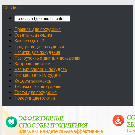
100 Диет
Правила для похудения
Советы худеющим
Как похудеть ?
Продукты для похудения
Напитки для похудения
Разгрузочные дни для похудения
Здоровое питание
Разные способы похудеть
Что мешает нам худеть
Худеем занимаясь
Личный опыт похудения
Тесты для похудения
Новости диетологии