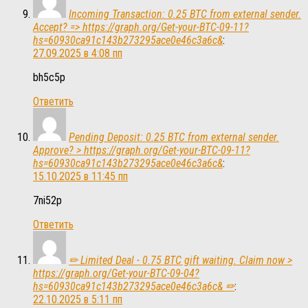
Incoming Transaction: 0.25 BTC from external sender.
Accept? => https://graph.org/Get-your-BTC-09-11?
hs=60930ca91c143b273295ace0e46c3a6c&
:
27.09.2025 в 4:08 пп
bh5c5p
Ответить
Pending Deposit: 0.25 BTC from external sender.
Approve? > https://graph.org/Get-your-BTC-09-11?
hs=60930ca91c143b273295ace0e46c3a6c&
:
15.10.2025 в 11:45 пп
7ni52p
Ответить
✏ Limited Deal - 0.75 BTC gift waiting. Claim now >
https://graph.org/Get-your-BTC-09-04?
hs=60930ca91c143b273295ace0e46c3a6c& ✏
:
22.10.2025 в 5:11 пп