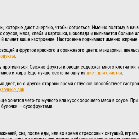
ы, которые дают энергию, чтобы согреться. Именно поэтому в нача
 соусов, мяса, хлеба и картошки, шоколада и выпивается больше а
ый влияет ваше настроение. Настроение поднимают именно жирные п
овощей и фруктов красного и оранжевого цвета: мандарины, апельс
одукты
.
му противиться. Свежие фрукты и овощи содержат много клетчатки, 
лаков и жира. Еще лучше сесть на одну из
диет для очистки
.
х диет, но с другой стороны время отпусков способствует гастро
узочные дни
.
ще хочется чего-то мучного или кусок хорошего мяса в соусе. При 
 булочки — сухофруктами.
жнений, сна, после еды, или во время стрессовых ситуаций, играть