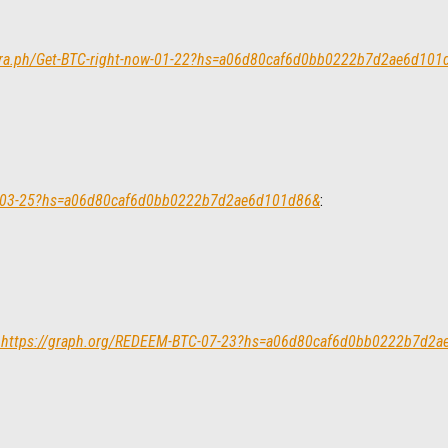
egra.ph/Get-BTC-right-now-01-22?hs=a06d80caf6d0bb0222b7d2ae6d101
685-03-25?hs=a06d80caf6d0bb0222b7d2ae6d101d86&
:
 => https://graph.org/REDEEM-BTC-07-23?hs=a06d80caf6d0bb0222b7d2