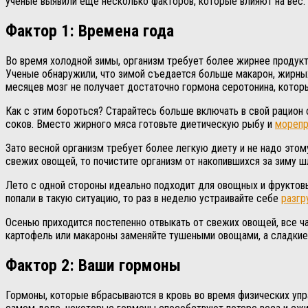
ученые выявили еще несколько факторов, которые влияют на вес.
Фактор 1: Времена года
Во время холодной зимы, организм требует более жирнее продукт
Ученые обнаружили, что зимой съедается больше макарон, жирных
месяцев мозг не получает достаточно гормона серотонина, котор
Как с этим бороться? Старайтесь больше включать в свой рацион 
соков. Вместо жирного мяса готовьте диетическую рыбу и
морепр
Зато весной организм требует более легкую диету и не надо это
свежих овощей, то почистите организм от накопившихся за зиму ш
Лето с одной стороны идеально подходит для овощных и фруктовы
попали в такую ситуацию, то раз в неделю устраивайте себе
разгр
Осенью приходится постепенно отвыкать от свежих овощей, все ча
картофель или макароны заменяйте тушеными овощами, а сладкие
Фактор 2: Ваши гормоны
Гормоны, которые вбрасываются в кровь во время физических упра