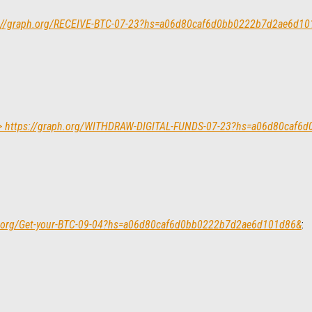
ttps://graph.org/RECEIVE-BTC-07-23?hs=a06d80caf6d0bb0222b7d2ae6d1
w >> https://graph.org/WITHDRAW-DIGITAL-FUNDS-07-23?hs=a06d80caf
graph.org/Get-your-BTC-09-04?hs=a06d80caf6d0bb0222b7d2ae6d101d86&
: