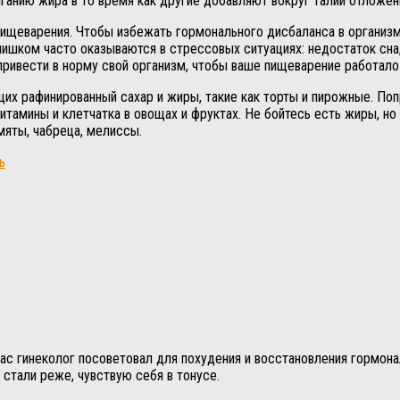
анию жира в то время как другие добавляют вокруг талии отложен
ищеварения. Чтобы избежать гормонального дисбаланса в организме
ишком часто оказываются в стрессовых ситуациях: недостаток сна
привести в норму свой организм, чтобы ваше пищеварение работало
их рафинированный сахар и жиры, такие как торты и пирожные. По
тамины и клетчатка в овощах и фруктах. Не бойтесь есть жиры, но т
 мяты, чабреца, мелиссы.
ь
йчас гинеколог посоветовал для похудения и восстановления гормо
 стали реже, чувствую себя в тонусе.