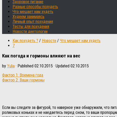
Здоровое питание
Разные способы похудеть
Что мешает нам худеть
Худеем занимаясь
Личный опыт похудения
Тесты для похудения
Новости диетологии
Как похудеть ?
/
Новости
/
Что мешает нам худеть
7
Как погода и гормоны влияют на вес
by
Yulia
· Published
02.10.2015
· Updated
02.10.2015
Фактор 1: Времена года
Фактор 2: Ваши гормоны
Если вы следите за фигурой, то наверное уже обнаружили, что пи
роликовых коньках и не наедаетесь перед сном, то ваши пропорци