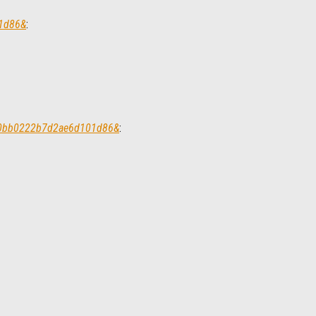
01d86&
:
6d0bb0222b7d2ae6d101d86&
: