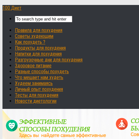
100 Диет
Правила для похудения
Советы худеющим
Как похудеть ?
Продукты для похудения
Напитки для похудения
Разгрузочные дни для похудения
Здоровое питание
Разные способы похудеть
Что мешает нам худеть
Худеем занимаясь
Личный опыт похудения
Тесты для похудения
Новости диетологии