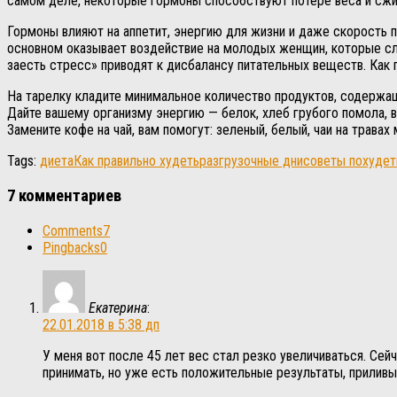
самом деле, некоторые гормоны способствуют потере веса и сжиг
Гормоны влияют на аппетит, энергию для жизни и даже скорость п
основном оказывает воздействие на молодых женщин, которые сл
заесть стресс» приводят к дисбалансу питательных веществ. Как 
На тарелку кладите минимальное количество продуктов, содержащ
Дайте вашему организму энергию — белок, хлеб грубого помола, ви
Замените кофе на чай, вам помогут: зеленый, белый, чаи на травах
Tags:
диета
Как правильно худеть
разгрузочные дни
советы похудет
7 комментариев
Comments
7
Pingbacks
0
Екатерина
:
22.01.2018 в 5:38 дп
У меня вот после 45 лет вес стал резко увеличиваться. Се
принимать, но уже есть положительные результаты, приливы