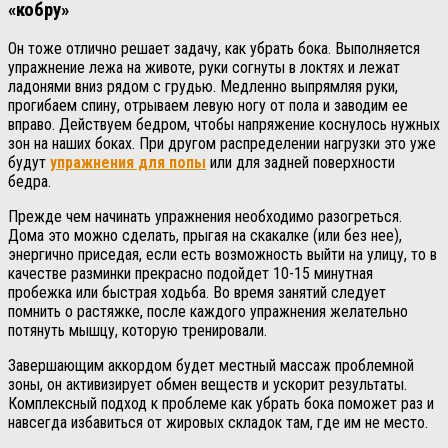
«кобру»
Он тоже отлично решает задачу, как убрать бока. Выполняется
упражнение лежа на животе, руки согнуты в локтях и лежат
ладонями вниз рядом с грудью. Медленно выпрямляя руки,
прогибаем спину, отрываем левую ногу от пола и заводим ее
вправо. Действуем бедром, чтобы напряжение коснулось нужных
зон на наших боках. При другом распределении нагрузки это уже
будут
упражнения для попы
или для задней поверхности
бедра.
Прежде чем начинать упражнения необходимо разогреться.
Дома это можно сделать, прыгая на скакалке (или без нее),
энергично приседая, если есть возможность выйти на улицу, то в
качестве разминки прекрасно подойдет 10-15 минутная
пробежка или быстрая ходьба. Во время занятий следует
помнить о растяжке, после каждого упражнения желательно
потянуть мышцу, которую тренировали.
Завершающим аккордом будет местный массаж проблемной
зоны, он активизирует обмен веществ и ускорит результаты.
Комплексный подход к проблеме как убрать бока поможет раз и
навсегда избавиться от жировых складок там, где им не место.