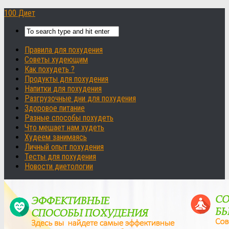
100 Диет
Правила для похудения
Советы худеющим
Как похудеть ?
Продукты для похудения
Напитки для похудения
Разгрузочные дни для похудения
Здоровое питание
Разные способы похудеть
Что мешает нам худеть
Худеем занимаясь
Личный опыт похудения
Тесты для похудения
Новости диетологии