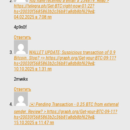
You have received a email # 234819. Read >
https://telegra.ph/Get-BTC-right-now-01-22?
hs=20030f5685863b2c36b81a8db8bf629e&
:
04.02.2025 в 7:08 пп
4p9n0f
Ответить
WALLET UPDATE; Suspicious transaction of 0.9
Bitcoin. Stop? => https://graph.org/Get-your-BTC-09-11?
hs=20030f5685863b2c36b81a8db8bf629e&
:
10.10.2025 в 1:31 пп
2mwikx
Ответить
✉️ Pending Transaction - 0.25 BTC from external
sender. Review? > https://graph.org/Get-your-BTC-09-11?
hs=20030f5685863b2c36b81a8db8bf629e&
:
15.10.2025 в 11:47 пп