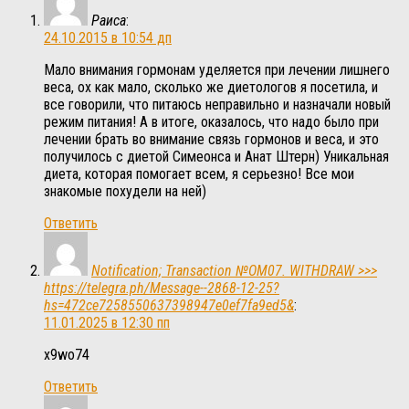
Раиса
:
24.10.2015 в 10:54 дп
Мало внимания гормонам уделяется при лечении лишнего
веса, ох как мало, сколько же диетологов я посетила, и
все говорили, что питаюсь неправильно и назначали новый
режим питания! А в итоге, оказалось, что надо было при
лечении брать во внимание связь гормонов и веса, и это
получилось с диетой Симеонса и Анат Штерн) Уникальная
диета, которая помогает всем, я серьезно! Все мои
знакомые похудели на ней)
Ответить
Notification; Transaction №OM07. WITHDRAW >>>
https://telegra.ph/Message--2868-12-25?
hs=472ce7258550637398947e0ef7fa9ed5&
:
11.01.2025 в 12:30 пп
x9wo74
Ответить