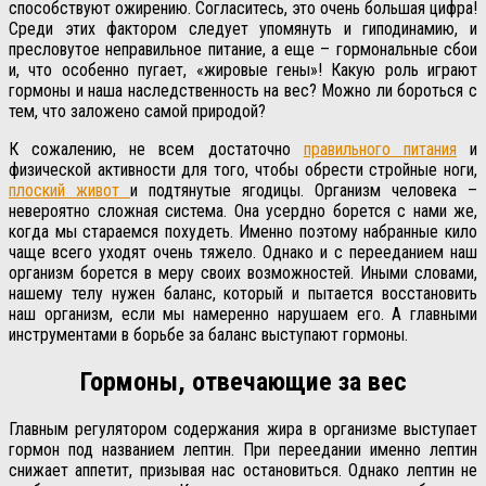
способствуют ожирению. Согласитесь, это очень большая цифра!
Среди этих фактором следует упомянуть и гиподинамию, и
пресловутое неправильное питание, а еще – гормональные сбои
и, что особенно пугает, «жировые гены»! Какую роль играют
гормоны и наша наследственность на вес? Можно ли бороться с
тем, что заложено самой природой?
К сожалению, не всем достаточно
правильного питания
и
физической активности для того, чтобы обрести стройные ноги,
плоский живот
и подтянутые ягодицы. Организм человека –
невероятно сложная система. Она усердно борется с нами же,
когда мы стараемся похудеть. Именно поэтому набранные кило
чаще всего уходят очень тяжело. Однако и с перееданием наш
организм борется в меру своих возможностей. Иными словами,
нашему телу нужен баланс, который и пытается восстановить
наш организм, если мы намеренно нарушаем его. А главными
инструментами в борьбе за баланс выступают гормоны.
Гормоны, отвечающие за вес
Главным регулятором содержания жира в организме выступает
гормон под названием лептин. При переедании именно лептин
снижает аппетит, призывая нас остановиться. Однако лептин не