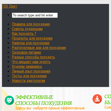
100 Диет
Правила для похудения
Советы худеющим
Как похудеть ?
Продукты для похудения
Напитки для похудения
Разгрузочные дни для похудения
Здоровое питание
Разные способы похудеть
Что мешает нам худеть
Худеем занимаясь
Личный опыт похудения
Тесты для похудения
Новости диетологии