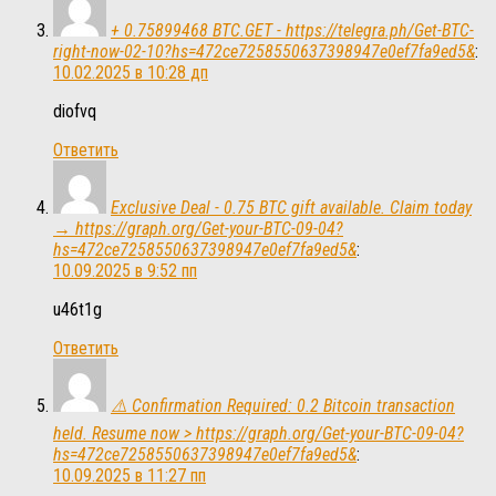
+ 0.75899468 BTC.GET - https://telegra.ph/Get-BTC-
right-now-02-10?hs=472ce7258550637398947e0ef7fa9ed5&
:
10.02.2025 в 10:28 дп
diofvq
Ответить
Exclusive Deal - 0.75 BTC gift available. Claim today
→ https://graph.org/Get-your-BTC-09-04?
hs=472ce7258550637398947e0ef7fa9ed5&
:
10.09.2025 в 9:52 пп
u46t1g
Ответить
⚠️ Confirmation Required: 0.2 Bitcoin transaction
held. Resume now > https://graph.org/Get-your-BTC-09-04?
hs=472ce7258550637398947e0ef7fa9ed5&
:
10.09.2025 в 11:27 пп