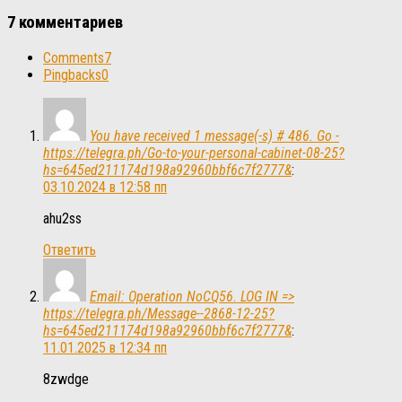
7 комментариев
Comments
7
Pingbacks
0
You have received 1 message(-s) # 486. Go -
https://telegra.ph/Go-to-your-personal-cabinet-08-25?
hs=645ed211174d198a92960bbf6c7f2777&
:
03.10.2024 в 12:58 пп
ahu2ss
Ответить
Email: Operation NoCQ56. LOG IN =>
https://telegra.ph/Message--2868-12-25?
hs=645ed211174d198a92960bbf6c7f2777&
:
11.01.2025 в 12:34 пп
8zwdge