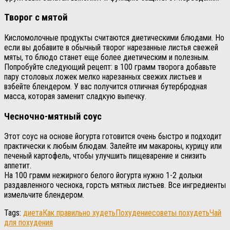
Творог с мятой
Кисломолочные продукты считаются диетическими блюдами. Но
если вы добавите в обычный творог нарезанные листья свежей
мяты, то блюдо станет еще более диетическим и полезным.
Попробуйте следующий рецепт: в 100 грамм творога добавьте
пару столовых ложек мелко нарезанных свежих листьев и
взбейте блендером. У вас получится отличная бутербродная
масса, которая заменит сладкую выпечку.
Чесночно-мятный соус
Этот соус на основе йогурта готовится очень быстро и подходит
практически к любым блюдам. Залейте им макароны, курицу или
печеный картофель, чтобы улучшить пищеварение и снизить
аппетит.
На 100 грамм нежирного белого йогурта нужно 1-2 дольки
раздавленного чеснока, горсть мятных листьев. Все ингредиенты
измельчите блендером.
Tags:
диета
Как правильно худеть
Похудение
советы похудеть
Чай
для похудения