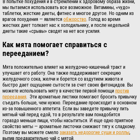
В попытке похудения и в стремлении к здоровому образа жизни,
мы пытаемся использовать все возможное. Витамины, «чудо»
таблетки, жесткие диеты, фитнес и многое другое. Но одним из
врагов похудения — является
обжорство
. Голод во время
жестких диет толкает нас к холодильнику, и после недельной
диеты такие «срывы» сводят на нет все усилия.
Как мята помогает справиться с
перееданием?
Мята положительно влияет на желудочно-кишечный тракт и
улучшает его работу. Она также поддерживает секрецию
желудочного сока, желчи и борется со вздутием живота и
быстро дает ощущение сытости за счет своих фитонцидов. Вы
можете использовать мяту в качестве первой помощи
против
переедания
. Эти ароматные листики помогают бросить привычку
съедать больше, чем нужно. Переедание происходит в основном
из-за повышенного аппетита. Если вы заведете привычку пить
мятный чай перед едой, то в результате вам понадобится
гораздо меньше пищи, чтобы насытиться. И еще одно приятное
свойство мяты — ароматные листочки снижают тягу к сладкому.
Поэтому вы можете смело
заказать недорогие суши и роллы
,
выпив предварительно чай с мятой.