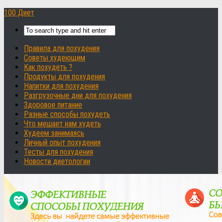
100 Диет
Правила для похудения
Советы худеющим
Как похудеть ?
Продукты для похудения
Напитки для похудения
Разгрузочные дни для похудения
Здоровое питание
Разные способы похудеть
Что мешает нам худеть
Худеем занимаясь
Личный опыт похудения
Тесты для похудения
Новости диетологии