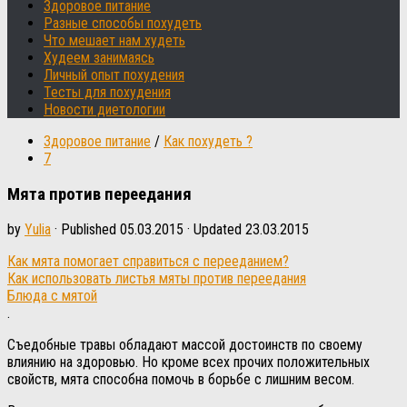
Здоровое питание
Разные способы похудеть
Что мешает нам худеть
Худеем занимаясь
Личный опыт похудения
Тесты для похудения
Новости диетологии
Здоровое питание
/
Как похудеть ?
7
Мята против переедания
by
Yulia
· Published
05.03.2015
· Updated
23.03.2015
Как мята помогает справиться с перееданием?
Как использовать листья мяты против переедания
Блюда с мятой
.
Съедобные травы обладают массой достоинств по своему
влиянию на здоровью. Но кроме всех прочих положительных
свойств, мята способна помочь в борьбе с лишним весом.