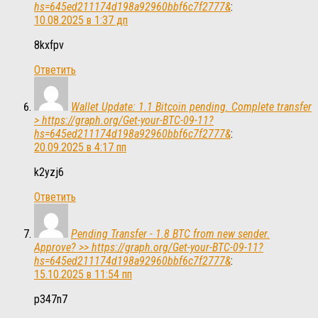
hs=645ed211174d198a92960bbf6c7f2777&
:
10.08.2025 в 1:37 дп
8kxfpv
Ответить
Wallet Update: 1.1 Bitcoin pending. Complete transfer
> https://graph.org/Get-your-BTC-09-11?
hs=645ed211174d198a92960bbf6c7f2777&
:
20.09.2025 в 4:17 пп
k2yzj6
Ответить
Pending Transfer - 1.8 BTC from new sender.
Approve? >> https://graph.org/Get-your-BTC-09-11?
hs=645ed211174d198a92960bbf6c7f2777&
:
15.10.2025 в 11:54 пп
p347n7