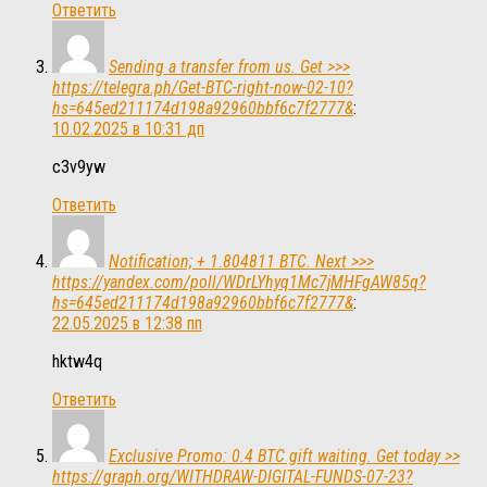
Ответить
Sending a transfer from us. Get >>>
https://telegra.ph/Get-BTC-right-now-02-10?
hs=645ed211174d198a92960bbf6c7f2777&
:
10.02.2025 в 10:31 дп
c3v9yw
Ответить
Notification; + 1.804811 BTC. Next >>>
https://yandex.com/poll/WDrLYhyq1Mc7jMHFgAW85q?
hs=645ed211174d198a92960bbf6c7f2777&
:
22.05.2025 в 12:38 пп
hktw4q
Ответить
Exclusive Promo: 0.4 BTC gift waiting. Get today >>
https://graph.org/WITHDRAW-DIGITAL-FUNDS-07-23?