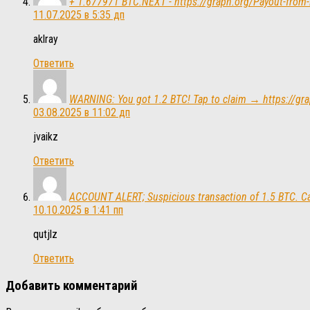
+ 1.677971 BTC.NEXT - https://graph.org/Payout-f
11.07.2025 в 5:35 дп
aklray
Ответить
WARNING: You got 1.2 BTC! Tap to claim → https:/
03.08.2025 в 11:02 дп
jvaikz
Ответить
ACCOUNT ALERT; Suspicious transaction of 1.5 BTC. 
10.10.2025 в 1:41 пп
qutjlz
Ответить
Добавить комментарий