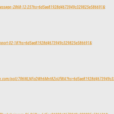
ph/Message--2868-12-25?hs=6d5ae81928d4673949c329825e586691&
:
-Support-02-18?hs=6d5ae81928d4673949c329825e586691&
:
/yandex.com/poll/7R6WLNFoDWh6Mnt8ZoUfWA?hs=6d5ae81928d4673949c