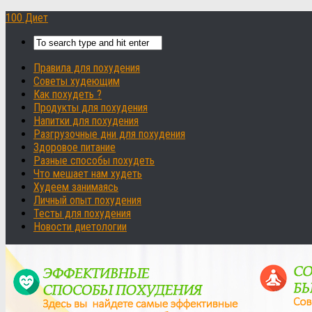
100 Диет
Правила для похудения
Советы худеющим
Как похудеть ?
Продукты для похудения
Напитки для похудения
Разгрузочные дни для похудения
Здоровое питание
Разные способы похудеть
Что мешает нам худеть
Худеем занимаясь
Личный опыт похудения
Тесты для похудения
Новости диетологии