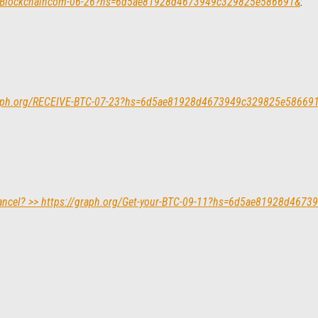
rom-Blockchaincom-06-26?hs=6d5ae81928d4673949c329825e586691&
:
/graph.org/RECEIVE-BTC-07-23?hs=6d5ae81928d4673949c329825e58669
Cancel? >> https://graph.org/Get-your-BTC-09-11?hs=6d5ae81928d46