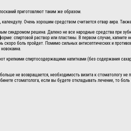
лосканий приготовляют таким же образом.
, календулу. Очень хорошим средством считается отвар аира. Также
евым синдромом решена. Далеко не все народные средства при зубн
рме: спиртовой раствор или пластины. В первом случае, капните не
чень скоро боль пройдет. Помимо сильных антисептических и проти
 новокаина.
рот крепкими спиртосодержащими напитками (без содержания сахара
 больше не возвращается, необходимость визита к стоматологу не 
инете стоматолога, если вы будете откладывать лечение, то боль в