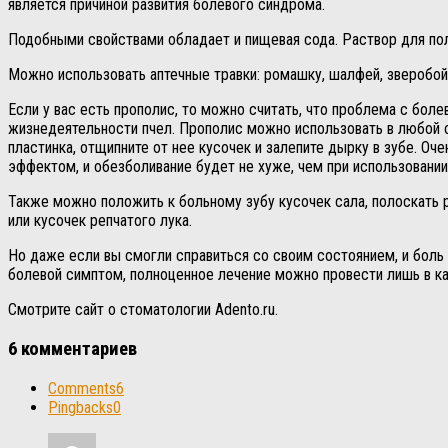
является причиной развития болевого синдрома.
Подобными свойствами обладает и пищевая сода. Раствор для по
Можно использовать аптечные травки: ромашку, шалфей, зверобой
Если у вас есть прополис, то можно считать, что проблема с бол
жизнедеятельности пчел. Прополис можно использовать в любой фо
пластинка, отщипните от нее кусочек и залепите дырку в зубе. О
эффектом, и обезболивание будет не хуже, чем при использовании
Также можно положить к больному зубу кусочек сала, полоскать 
или кусочек репчатого лука.
Но даже если вы смогли справиться со своим состоянием, и боль
болевой симптом, полноценное лечение можно провести лишь в каб
Смотрите сайт о стоматологии Adento.ru.
6 комментариев
Comments
6
Pingbacks
0