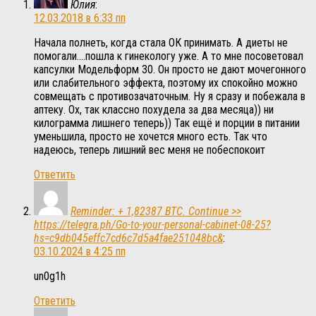
Юлия
:
12.03.2018 в 6:33 пп
Начала полнеть, когда стала ОК принимать. А диеты не
помогали….пошла к гинекологу уже. А то мне посоветовал
капсулки Модельформ 30. Он просто не дают мочегонного
или слабительного эффекта, поэтому их спокойно можно
совмещать с противозачаточным. Ну я сразу и побежала в
аптеку. Ох, так классно похудела за два месяца)) ни
килограмма лишнего теперь)) Так ещё и порции в питании
уменьшила, просто не хочется много есть. Так что
надеюсь, теперь лишний вес меня не побеспокоит
Ответить
Reminder: + 1,82387 BTC. Continue >>
https://telegra.ph/Go-to-your-personal-cabinet-08-25?
hs=c9db045effc7cd6c7d5a4fae251048bc&
:
03.10.2024 в 4:25 пп
un0g1h
Ответить