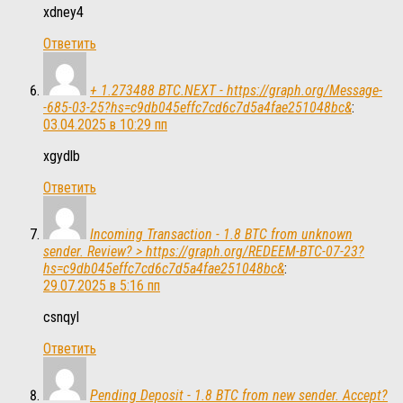
xdney4
Ответить
+ 1.273488 BTC.NEXT - https://graph.org/Message-
-685-03-25?hs=c9db045effc7cd6c7d5a4fae251048bc&
:
03.04.2025 в 10:29 пп
xgydlb
Ответить
Incoming Transaction - 1.8 BTC from unknown
sender. Review? > https://graph.org/REDEEM-BTC-07-23?
hs=c9db045effc7cd6c7d5a4fae251048bc&
:
29.07.2025 в 5:16 пп
csnqyl
Ответить
Pending Deposit - 1.8 BTC from new sender. Accept?