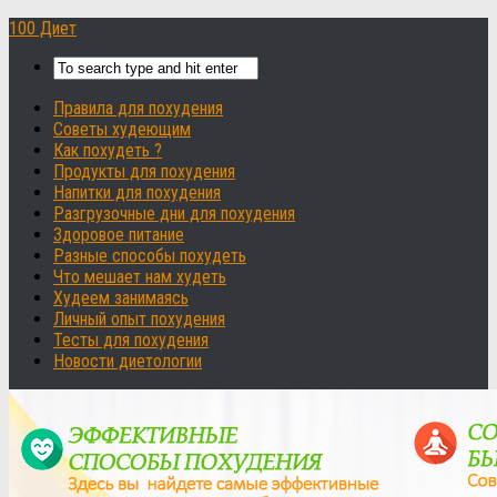
100 Диет
Правила для похудения
Советы худеющим
Как похудеть ?
Продукты для похудения
Напитки для похудения
Разгрузочные дни для похудения
Здоровое питание
Разные способы похудеть
Что мешает нам худеть
Худеем занимаясь
Личный опыт похудения
Тесты для похудения
Новости диетологии