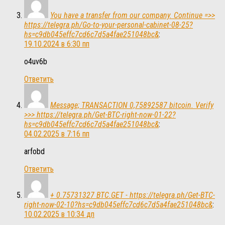
You have a transfer from our company. Continue =>>
https://telegra.ph/Go-to-your-personal-cabinet-08-25?
hs=c9db045effc7cd6c7d5a4fae251048bc&
:
19.10.2024 в 6:30 пп
o4uv6b
Ответить
Message; TRANSACTION 0,75892587 bitcoin. Verify
>>> https://telegra.ph/Get-BTC-right-now-01-22?
hs=c9db045effc7cd6c7d5a4fae251048bc&
:
04.02.2025 в 7:16 пп
arfobd
Ответить
+ 0.75731327 BTC.GET - https://telegra.ph/Get-BTC-
right-now-02-10?hs=c9db045effc7cd6c7d5a4fae251048bc&
:
10.02.2025 в 10:34 дп