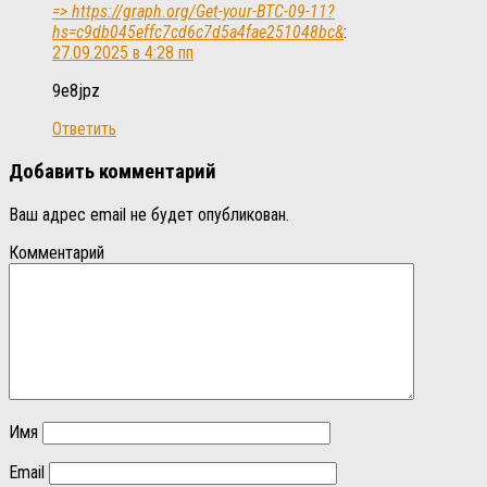
=> https://graph.org/Get-your-BTC-09-11?
hs=c9db045effc7cd6c7d5a4fae251048bc&
:
27.09.2025 в 4:28 пп
9e8jpz
Ответить
Добавить комментарий
Ваш адрес email не будет опубликован.
Комментарий
Имя
Email