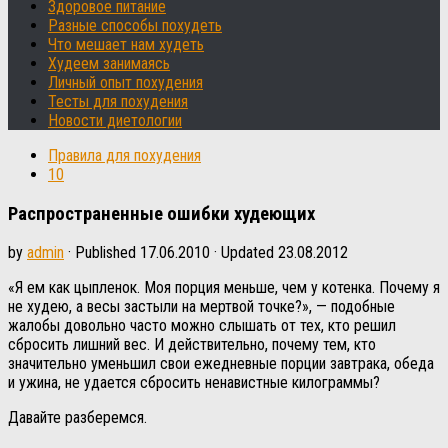
Здоровое питание
Разные способы похудеть
Что мешает нам худеть
Худеем занимаясь
Личный опыт похудения
Тесты для похудения
Новости диетологии
Правила для похудения
10
Распространенные ошибки худеющих
by
admin
· Published
17.06.2010
· Updated
23.08.2012
«Я ем как цыпленок. Моя порция меньше, чем у котенка. Почему я
не худею, а весы застыли на мертвой точке?», — подобные
жалобы довольно часто можно слышать от тех, кто решил
сбросить лишний вес. И действительно, почему тем, кто
значительно уменьшил свои ежедневные порции завтрака, обеда
и ужина, не удается сбросить ненавистные килограммы?
Давайте разберемся.