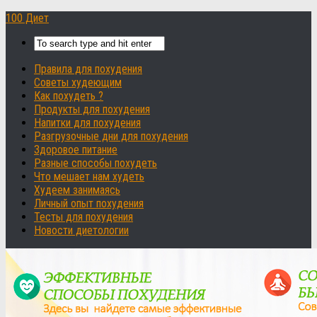
100 Диет
Правила для похудения
Советы худеющим
Как похудеть ?
Продукты для похудения
Напитки для похудения
Разгрузочные дни для похудения
Здоровое питание
Разные способы похудеть
Что мешает нам худеть
Худеем занимаясь
Личный опыт похудения
Тесты для похудения
Новости диетологии