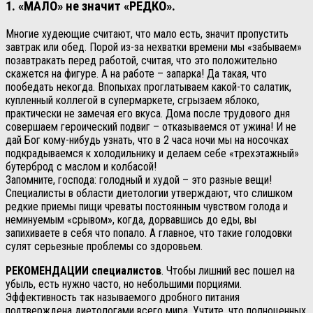
1. «МАЛО» не значит «РЕДКО».
Многие худеющие считают, что мало есть, значит пропустить
завтрак или обед. Порой из-за нехватки времени мы «забываем»
позавтракать перед работой, считая, что это положительно
скажется на фигуре. А на работе – запарка! Да такая, что
пообедать некогда. Впопыхах проглатываем какой-то салатик,
купленный коллегой в супермаркете, сгрызаем яблоко,
практически не замечая его вкуса. Дома после трудового дня
совершаем героический подвиг – отказываемся от ужина! И не
дай Бог кому-нибудь узнать, что в 2 часа ночи мы на носочках
подкрадываемся к холодильнику и делаем себе «трехэтажный»
бутерброд с маслом и колбасой!
Запомните, господа: голодный и худой – это разные вещи!
Специалисты в области диетологии утверждают, что слишком
редкие приемы пищи чреваты постоянным чувством голода и
неминуемым «срывом», когда, дорвавшись до еды, вы
запихиваете в себя что попало. А главное, что такие голодовки
сулят серьезные проблемы со здоровьем.
РЕКОМЕНДАЦИИ специалистов
. Чтобы лишний вес пошел на
убыль, есть нужно часто, но небольшими порциями.
Эффективность так называемого дробного питания
подтверждена диетологами всего мира. Учтите, что полноценных