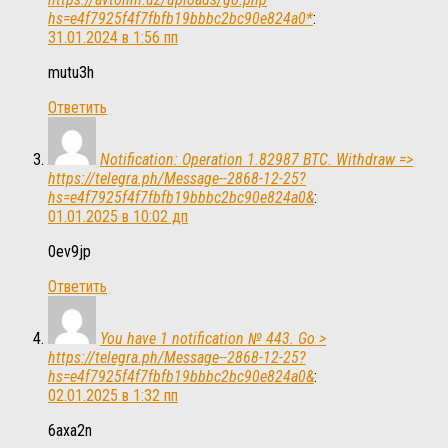
hs=e4f7925f4f7fbfb19bbbc2bc90e824a0*
:
31.01.2024 в 1:56 пп
mutu3h
Ответить
Notification: Operation 1.82987 BTC. Withdraw =>
https://telegra.ph/Message--2868-12-25?
hs=e4f7925f4f7fbfb19bbbc2bc90e824a0&
:
01.01.2025 в 10:02 дп
0ev9jp
Ответить
You have 1 notification № 443. Go >
https://telegra.ph/Message--2868-12-25?
hs=e4f7925f4f7fbfb19bbbc2bc90e824a0&
:
02.01.2025 в 1:32 пп
6axa2n