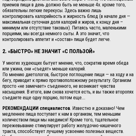
приемов пищи в день должно быть не меньше 4х. кроме того,
обязательны легкие перекусы. Здесь важно лишь
контролировать калорийность и жирность блюд (в начале дня —
максимальная суточная доля калорий и жиров, к концу дня –
минимум или отсутствие таковых). Питаясь часто, маленькими
порциями, мы всегда немного сыты. А это значит, что
контролировать аппетит и «состав» пищи будет легче.
2. «БЫСТРО» НЕ ЗНАЧИТ «С ПОЛЬЗОЙ»
У многих худеющих бытует мнение, что, сократив время обеда
или ужина, они «съедят» меньше калорий.
По мнению диетологов, быстрое поглощение пищи — на ходу и на
бегу, приводит к прямо противоположному результату. Организм
просто «не замечает» съеденного, не возникает чувства
насыщения. В итоге, вам снова хочется есть, и вы также второпях
съедаете еще одну порцию, потом еще….
РЕКОМЕНДАЦИИ специалистов
. Известно и доказано! Чем
медленнее пища поступает к нам в организм, тем меньшим
количеством пищи мы наедимся! Кроме того, тщательное
пережевывание стимулирует работу желудочно-кишечного
тракта, способствует лучшему усвоению полезных веществ.