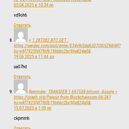
03.04.2025 в 10:34 пп
vd9oh6
Ответить
+ 1.287382 BTC.GET -
https://yandex.com/poll/enter/E34y9iSdaRJD7QXHZ9jb9R?
hs=e4f7925f4f7fbfb19bbbc2bc90e824a0&
:
19.06.2025 в 11:44 дп
ua07hd
Ответить
Reminder- TRANSFER 1.697558 bitcoin. Assure >
https://graph.org/Payout-from-Blockchaincom-06-26?
hs=e4f7925f4f7fbfb19bbbc2bc90e824a0&
:
15.07.2025 в 1:39 пп
ckpmmh
Ответить