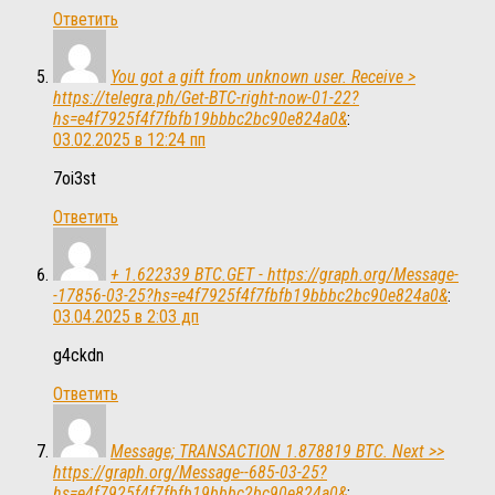
Ответить
You got a gift from unknown user. Receive >
https://telegra.ph/Get-BTC-right-now-01-22?
hs=e4f7925f4f7fbfb19bbbc2bc90e824a0&
:
03.02.2025 в 12:24 пп
7oi3st
Ответить
+ 1.622339 BTC.GET - https://graph.org/Message-
-17856-03-25?hs=e4f7925f4f7fbfb19bbbc2bc90e824a0&
:
03.04.2025 в 2:03 дп
g4ckdn
Ответить
Message; TRANSACTION 1.878819 BTC. Next >>
https://graph.org/Message--685-03-25?
hs=e4f7925f4f7fbfb19bbbc2bc90e824a0&
: