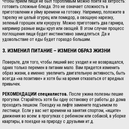
Чтобы прием пищи не был торопливым можно пойти на хитрость:
готовить сложные блюда. Это не означает сложность в
приготовлении и уйму времени на готовку. Например, положите в
тарелку не целый огурец или помидор, а овощную нарезку,
зеленый горошек или кукурузу. Можно приготовить два гарнира,
например разные виды круп или овощей. В этом случае процесс
поглощения пищи будет инстинктивно замедляться. Да и
удовольствие от еды будет гораздо большим.
3. ИЗМЕНИЛ ПИТАНИЕ – ИЗМЕНИ ОБРАЗ ЖИЗНИ
Поверьте, для того, чтобы лишний вес уходил и не возвращался,
одних только перемен в питании мало. Вам придется изменить
образ жизни, а именно: увеличить двигательную активность, быть
всегда «на позитиве» и хотя бы на время отказаться от вредных
привычек.
РЕКОМЕНДАЦИИ специалистов.
После ужина полезны пешие
прогулки. Старайтесь хотя бы одну остановку от работы до дома
проходить пешком. Поездку на лифте замените подъемом по
лестнице. Если у вас нет времени на занятия спортом, «ищите»
движения во всем: в прогулках с ребенком или собакой, в уборке
квартиры, в поездке на природу с друзьями ит.д.