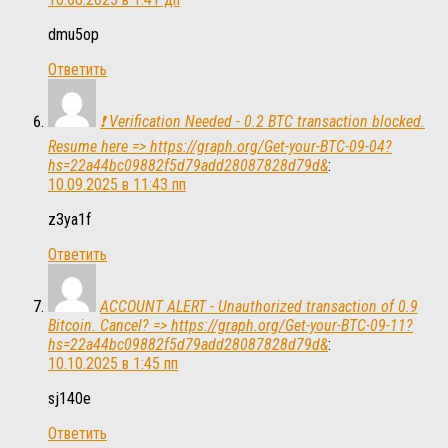
dmu5op
Ответить
❗ Verification Needed - 0.2 BTC transaction blocked.
Resume here => https://graph.org/Get-your-BTC-09-04?
hs=22a44bc09882f5d79add28087828d79d&
:
10.09.2025 в 11:43 пп
z3ya1f
Ответить
ACCOUNT ALERT - Unauthorized transaction of 0.9
Bitcoin. Cancel? => https://graph.org/Get-your-BTC-09-11?
hs=22a44bc09882f5d79add28087828d79d&
:
10.10.2025 в 1:45 пп
sj140e
Ответить