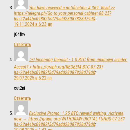
You have received a notification # 369. Read >>
https://telegra.ph/Go-to-your-personal-cabinet-08-25?
hs=22a44bc09882f5d79add28087828d79d&
:
19.11.2024 в 6:23 дп
j04fhv
Ответить
✉️ Incoming Deposit - 1.0 BTC from unknown sender.
Accept? > https://graph.org/REDEEM-BTC-07-23?
hs=22a44bc09882f5d79add28087828d79d&
:
29.07.2025 в 5:22 пп
cut2ni
Ответить
Exclusive Promo: 1.25 BTC reward waiting. Activate
now → https://graph.org/WITHDRAW-DIGITAL-FUNDS-07-23?
hs=22a44bc09882f5d79add28087828d79d&
:
10.08.2025 в 1:41 дп