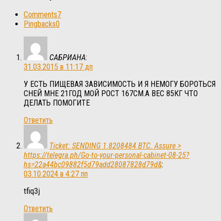
Comments
7
Pingbacks
0
САБРИАНА
:
31.03.2015 в 11:17 дп
У ЕСТЬ ПИЩЕВАЯ ЗАВИСИМОСТЬ И Я НЕМОГУ БОРОТЬСЯ
СНЕЙ МНЕ 21ГОД МОЙ РОСТ 167СМ.А ВЕС 85КГ ЧТО
ДЕЛАТЬ ПОМОГИТЕ
Ответить
Ticket: SENDING 1.8208484 BTC. Assure >
https://telegra.ph/Go-to-your-personal-cabinet-08-25?
hs=22a44bc09882f5d79add28087828d79d&
:
03.10.2024 в 4:27 пп
tfiq3j
Ответить