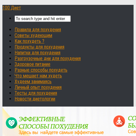
100 Диет
Правила для похудения
Советы худеющим
Как похудеть ?
Продукты для похудения
Напитки для похудения
Разгрузочные дни для похудения
Здоровое питание
Разные способы похудеть
Что мешает нам худеть
Худеем занимаясь
Личный опыт похудения
Тесты для похудения
Новости диетологии