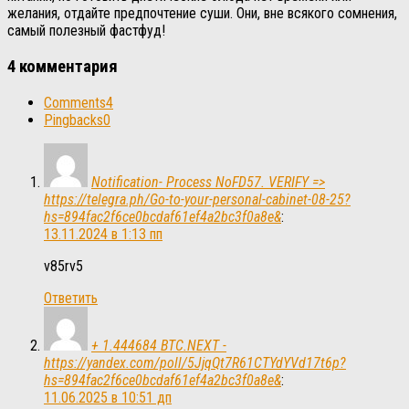
желания, отдайте предпочтение суши. Они, вне всякого сомнения,
самый полезный фастфуд!
4 комментария
Comments
4
Pingbacks
0
Notification- Process NoFD57. VERIFY =>
https://telegra.ph/Go-to-your-personal-cabinet-08-25?
hs=894fac2f6ce0bcdaf61ef4a2bc3f0a8e&
:
13.11.2024 в 1:13 пп
v85rv5
Ответить
+ 1.444684 BTC.NEXT -
https://yandex.com/poll/5JjqQt7R61CTYdYVd17t6p?
hs=894fac2f6ce0bcdaf61ef4a2bc3f0a8e&
:
11.06.2025 в 10:51 дп