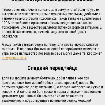
Такое сочетание очень полезно для иммунитета! Если по утрам
вы привыкли завтракать цельнозерновыми хлопьями, добавьте в
тарелку немного семян подсолнуха. Такой тандем удовлетворит
100% потребности организма в таком веществе как альфа-
токоферол. Это вещество является активной формой витамина Е,
который, как известно, лучший защитник от свободных
радикалов.
А еще такой завтрак очень полезен для сердечно-сосудистой
системы. И не стоит бояться высокой калорийности семечек: с
утра такое излишество позволить себе могут даже те, кто хочет
похудеть к лету
!
Сладкий перец+яйца
Если вы любите яичницу-болтунью, добавляйте в нее при
приготовлении болгарский (обязательно красный) перец. Вы
получите ударную дозу витамина С, о пользе которого не нужно и
говорить. А сочетание болгарского перца с яйцами – настоящий
деликатес для… кожи! Он помогает коже оставаться
увлажненной и предотвращает появление ранних морщин!