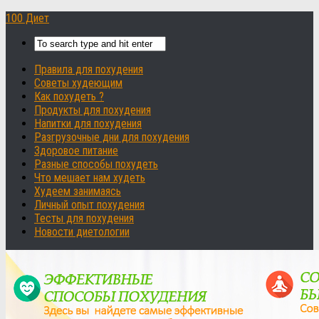
100 Диет
Правила для похудения
Советы худеющим
Как похудеть ?
Продукты для похудения
Напитки для похудения
Разгрузочные дни для похудения
Здоровое питание
Разные способы похудеть
Что мешает нам худеть
Худеем занимаясь
Личный опыт похудения
Тесты для похудения
Новости диетологии