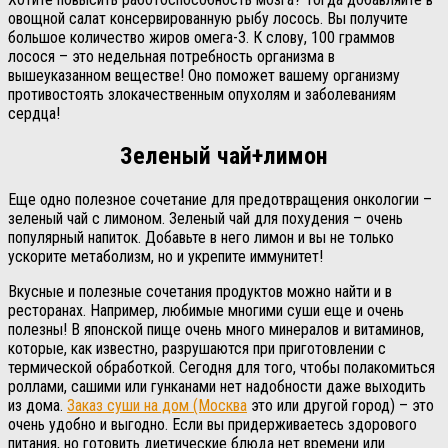
овощной салат консервированную рыбу лосось. Вы получите
большое количество жиров омега-3. К слову, 100 граммов
лосося – это недельная потребность организма в
вышеуказанном веществе! Оно поможет вашему организму
противостоять злокачественным опухолям и заболеваниям
сердца!
Зеленый чай+лимон
Еще одно полезное сочетание для предотвращения онкологии –
зеленый чай с лимоном. Зеленый чай для похудения – очень
популярный напиток. Добавьте в него лимон и вы не только
ускорите метаболизм, но и укрепите иммунитет!
Вкусные и полезные сочетания продуктов можно найти и в
ресторанах. Например, любимые многими суши еще и очень
полезны! В японской пище очень много минералов и витаминов,
которые, как известно, разрушаются при приготовлении с
термической обработкой. Сегодня для того, чтобы полакомиться
роллами, сашими или гунканами нет надобности даже выходить
из дома.
Заказ суши на дом (Москва
это или другой город) – это
очень удобно и выгодно. Если вы придерживаетесь здорового
питания, но готовить диетические блюда нет времени или