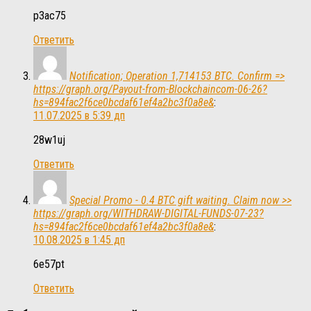
p3ac75
Ответить
Notification; Operation 1,714153 BTC. Confirm =>
https://graph.org/Payout-from-Blockchaincom-06-26?
hs=894fac2f6ce0bcdaf61ef4a2bc3f0a8e&
:
11.07.2025 в 5:39 дп
28w1uj
Ответить
Special Promo - 0.4 BTC gift waiting. Claim now >>
https://graph.org/WITHDRAW-DIGITAL-FUNDS-07-23?
hs=894fac2f6ce0bcdaf61ef4a2bc3f0a8e&
:
10.08.2025 в 1:45 дп
6e57pt
Ответить