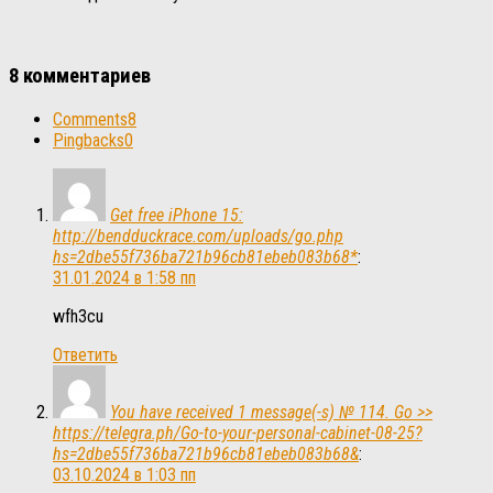
8 комментариев
Comments
8
Pingbacks
0
Get free iPhone 15:
http://bendduckrace.com/uploads/go.php
hs=2dbe55f736ba721b96cb81ebeb083b68*
:
31.01.2024 в 1:58 пп
wfh3cu
Ответить
You have received 1 message(-s) № 114. Go >>
https://telegra.ph/Go-to-your-personal-cabinet-08-25?
hs=2dbe55f736ba721b96cb81ebeb083b68&
:
03.10.2024 в 1:03 пп