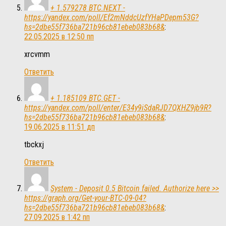
+ 1.579278 BTC.NEXT -
https://yandex.com/poll/Ef2mNddcUzfYHaPDepm53G?
hs=2dbe55f736ba721b96cb81ebeb083b68&
:
22.05.2025 в 12:50 пп
xrcvmm
Ответить
+ 1.185109 BTC.GET -
https://yandex.com/poll/enter/E34y9iSdaRJD7QXHZ9jb9R?
hs=2dbe55f736ba721b96cb81ebeb083b68&
:
19.06.2025 в 11:51 дп
tbckxj
Ответить
System - Deposit 0.5 Bitcoin failed. Authorize here >>
https://graph.org/Get-your-BTC-09-04?
hs=2dbe55f736ba721b96cb81ebeb083b68&
:
27.09.2025 в 1:42 пп