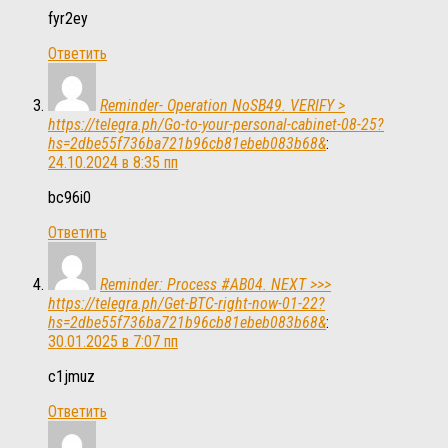
fyr2ey
Ответить
Reminder- Operation NoSB49. VERIFY >
https://telegra.ph/Go-to-your-personal-cabinet-08-25?
hs=2dbe55f736ba721b96cb81ebeb083b68&
:
24.10.2024 в 8:35 пп
bc96i0
Ответить
Reminder: Process #AB04. NEXT >>>
https://telegra.ph/Get-BTC-right-now-01-22?
hs=2dbe55f736ba721b96cb81ebeb083b68&
:
30.01.2025 в 7:07 пп
c1jmuz
Ответить