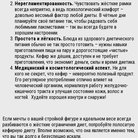
Нерегламентированность.
Чувствовать жёсткие рамки
всегда неприятно, а ведь психологический комфорт –
довольно весомый фактор любой диеты. В чётные дни
планируйте своё питание так, чтобы радовать себя
любимыми лакомствами – так вы всегда будете в
хорошем настроении.
Простота и лёгкость.
Блюда из здорового диетического
питания обычно не так просто готовить – нужны навыки
приготовления пищи на пару и дорогостоящие «чистые»
продукты. Кефир же дёшев, доступен и не требует
приготовления, что экономит деньги, силы и время диетика.
Медицинский и косметологический аспект.
Ни для
кого не секрет, что кефир – невероятно полезный продукт.
Его регулярное употребление отлично влияет на
человеческий организм, нормализуя работу желудочно-
кишечного тракта и улучшая состояние кожи, волос и
ногтей. Худейте хорошея изнутри и снаружи!
Если мечты о вашей стройной фигуре и идеальном весе всегда
разбиваются о жёсткие ограничения диет, попробуйте полосатую
кефирную диету. Вполне возможно, что она является именно тем,
что вы так долго и безуспешно искали.