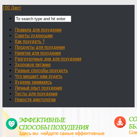
100 Диет
Правила для похудения
Советы худеющим
Как похудеть ?
Продукты для похудения
Напитки для похудения
Разгрузочные дни для похудения
Здоровое питание
Разные способы похудеть
Что мешает нам худеть
Худеем занимаясь
Личный опыт похудения
Тесты для похудения
Новости диетологии