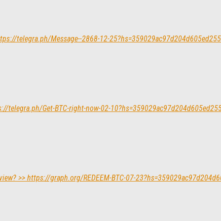
 https://telegra.ph/Message--2868-12-25?hs=359029ac97d204d605ed25
ttps://telegra.ph/Get-BTC-right-now-02-10?hs=359029ac97d204d605ed2
. Review? >> https://graph.org/REDEEM-BTC-07-23?hs=359029ac97d204