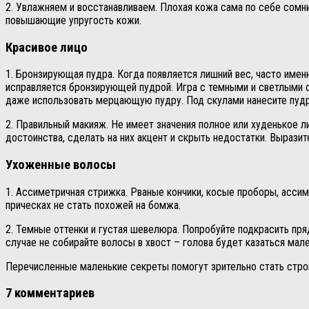
2. Увлажняем и восстанавливаем. Плохая кожа сама по себе сомн
повышающие упругость кожи.
Красивое лицо
1. Бронзирующая пудра. Когда появляется лишний вес, часто имен
исправляется бронзирующей пудрой. Игра с темными и светлыми 
даже использовать мерцающую пудру. Под скулами нанесите пудру
2. Правильный макияж. Не имеет значения полное или худенькое л
достоинства, сделать на них акцент и скрыть недостатки. Вырази
Ухоженные волосы
1. Ассиметричная стрижка. Рваные кончики, косые проборы, асси
прическах не стать похожей на бомжа.
2. Темные оттенки и густая шевелюра. Попробуйте подкрасить пря
случае не собирайте волосы в хвост – голова будет казаться мал
Перечисленные маленькие секреты помогут зрительно стать строй
7 комментариев