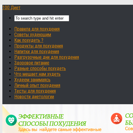
100 Диет
Правила для похудения
Советы худеющим
Как похудеть ?
Продукты для похудения
Напитки для похудения
Разгрузочные дни для похудения
Здоровое питание
Разные способы похудеть
Что мешает нам худеть
Худеем занимаясь
Личный опыт похудения
Тесты для похудения
Новости диетологии