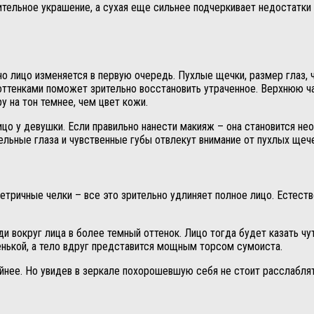
ительное украшение, а сухая еще сильнее подчеркивает недостатки
но лицо изменяется в первую очередь. Пухлые щечки, размер глаз, ч
оттенками поможет зрительно восстановить утраченное. Верхнюю ч
 на тон темнее, чем цвет кожи.
ицо у девушки. Если правильно нанести макияж – она становится не
тельные глаза и чувственные губы отвлекут внимание от пухлых щеч
метричные челки – все это зрительно удлиняет полное лицо. Естест
ди вокруг лица в более темный оттенок. Лицо тогда будет казать 
енькой, а тело вдруг представится мощным торсом сумоиста.
нее. Но увидев в зеркале похорошевшую себя не стоит расслаблять