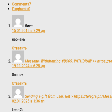
Comments
7
Pingbacks
0
Вика
:
15.01.2015 в 7:29 дп
неочень
Ответить
Message- Withdrawing #BC65. WITHDRAW >> https://t
19.11.2024 в 6:25 дп
0rrmsv
Ответить
Sending a gift from user. Get > https://telegra.ph
02.01.2025 в 1:36 пп
kcsq7u