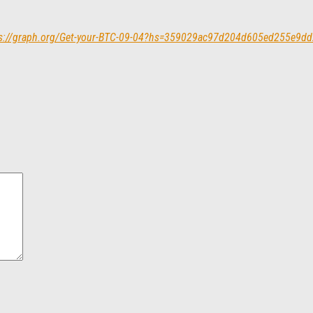
 https://graph.org/Get-your-BTC-09-04?hs=359029ac97d204d605ed255e9d