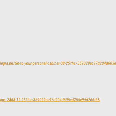
elegra.ph/Go-to-your-personal-cabinet-08-25?hs=359029ac97d204d60
/Message--2868-12-25?hs=359029ac97d204d605ed255e9dd266f6&
: