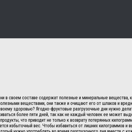
они в своем составе содержат полезные и минеральные вещества, к
олезными веществами, они также и очищают его от шлаков и вредн
 своему здоровью? Ягодно-фруктовые разгрузочные дни нужно дела
иваться более пяти дней, так как не каждый человек ее может выд
продукты, что приводит не только к возврату потерянных килограм
ряется избыточный вес. Чтобы избавиться от лишних килограммов и 
оторый нужно употреблять во время разгрузочного дня вместе с кож