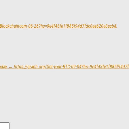
om-Blockchaincom-06-26?hs=9e4f43fe1f885f94d7fdc0ae620a3acb&
:
e today → https://graph.org/Get-your-BTC-09-04?hs=9e4f43fe1f885f94d