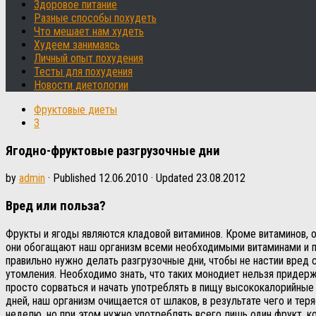
Здоровое питание
Разные способы похудеть
Что мешает нам худеть
Худеем занимаясь
Личный опыт похудения
Тесты для похудения
Новости диетологии
Фруктовые диеты
3
Ягодно-фруктовые разгрузочные дни
by
admin
· Published
12.06.2010
· Updated
23.08.2012
Вред или польза?
Фрукты и ягоды являются кладовой витаминов. Кроме витаминов, 
они обогащают наш организм всеми необходимыми витаминами и п
правильно нужно делать разгрузочные дни, чтобы не настии вред
утомления.
Необходимо знать, что таких монодиет нельзя придерж
просто сорваться и начать употреблять в пищу высококалорийные 
дней, наш организм очищается от шлаков, в результате чего и те
неделю, но при этом нужно употреблять всего лишь один фрукт, к