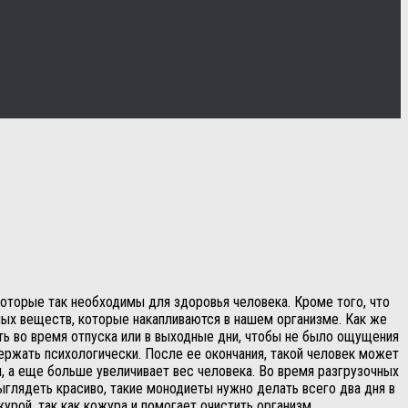
оторые так необходимы для здоровья человека. Кроме того, что
ых веществ, которые накапливаются в нашем организме. Как же
ть во время отпуска или в выходные дни, чтобы не было ощущения
ержать психологически. После ее окончания, такой человек может
м, а еще больше увеличивает вес человека. Во время разгрузочных
выглядеть красиво, такие монодиеты нужно делать всего два дня в
урой, так как кожура и помогает очистить организм.