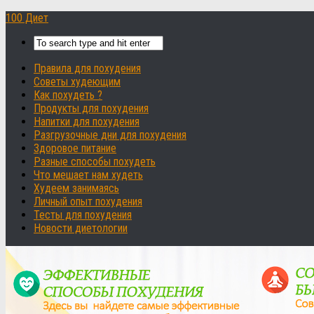
100 Диет
Правила для похудения
Советы худеющим
Как похудеть ?
Продукты для похудения
Напитки для похудения
Разгрузочные дни для похудения
Здоровое питание
Разные способы похудеть
Что мешает нам худеть
Худеем занимаясь
Личный опыт похудения
Тесты для похудения
Новости диетологии