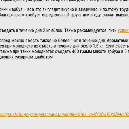
сики и арбуз – все это выглядит вкусно и заманчиво, и поэтому тру
Ваш организм требует определенный фрукт или ягоду, значит именно
съедать в течение дня 2 кг яблок. Также рекомендуется пить
успок
иноград можно съесть также не более 1 кг в течение дня. Ароматны
 при монодиете их съесть в течение дня около 1,5 кг. Если съесть
также при таких монодиетах съедать 400 грамм мякоти арбуза в 5 
адающих сахарным диабетом.
telegra.ph/Go-to-your-personal-cabinet-08-25?hs=9e4f43fe1f885f94d7