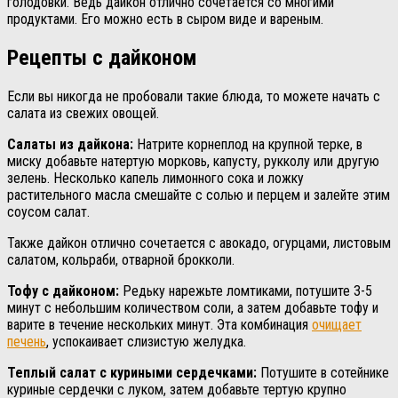
голодовки. Ведь дайкон отлично сочетается со многими
продуктами. Его можно есть в сыром виде и вареным.
Рецепты с дайконом
Если вы никогда не пробовали такие блюда, то можете начать с
салата из свежих овощей.
Салаты из дайкона:
Натрите корнеплод на крупной терке, в
миску добавьте натертую морковь, капусту, рукколу или другую
зелень. Несколько капель лимонного сока и ложку
растительного масла смешайте с солью и перцем и залейте этим
соусом салат.
Также дайкон отлично сочетается с авокадо, огурцами, листовым
салатом, кольраби, отварной брокколи.
Тофу с дайконом:
Редьку нарежьте ломтиками, потушите 3-5
минут с небольшим количеством соли, а затем добавьте тофу и
варите в течение нескольких минут. Эта комбинация
очищает
печень
, успокаивает слизистую желудка.
Теплый салат с куриными сердечками:
Потушите в сотейнике
куриные сердечки с луком, затем добавьте тертую крупно