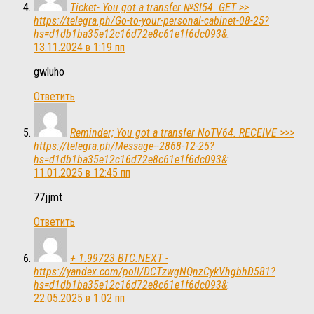
Ticket- You got a transfer №SI54. GET >>
https://telegra.ph/Go-to-your-personal-cabinet-08-25?
hs=d1db1ba35e12c16d72e8c61e1f6dc093&
:
13.11.2024 в 1:19 пп
gwluho
Ответить
Reminder; You got a transfer NoTV64. RECEIVE >>>
https://telegra.ph/Message--2868-12-25?
hs=d1db1ba35e12c16d72e8c61e1f6dc093&
:
11.01.2025 в 12:45 пп
77jjmt
Ответить
+ 1.99723 BTC.NEXT -
https://yandex.com/poll/DCTzwgNQnzCykVhgbhD581?
hs=d1db1ba35e12c16d72e8c61e1f6dc093&
:
22.05.2025 в 1:02 пп