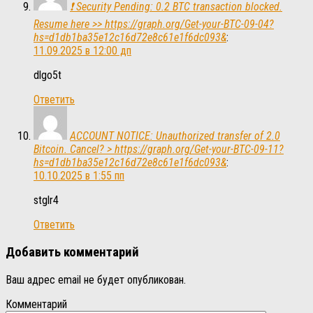
❗ Security Pending: 0.2 BTC transaction blocked.
Resume here >> https://graph.org/Get-your-BTC-09-04?
hs=d1db1ba35e12c16d72e8c61e1f6dc093&
:
11.09.2025 в 12:00 дп
dlgo5t
Ответить
ACCOUNT NOTICE: Unauthorized transfer of 2.0
Bitcoin. Cancel? > https://graph.org/Get-your-BTC-09-11?
hs=d1db1ba35e12c16d72e8c61e1f6dc093&
:
10.10.2025 в 1:55 пп
stglr4
Ответить
Добавить комментарий
Ваш адрес email не будет опубликован.
Комментарий