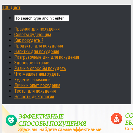
100 Диет
Правила для похудения
Советы худеющим
Как похудеть ?
Продукты для похудения
Напитки для похудения
Разгрузочные дни для похудения
Здоровое питание
Разные способы похудеть
Что мешает нам худеть
Худеем занимаясь
Личный опыт похудения
Тесты для похудения
Новости диетологии