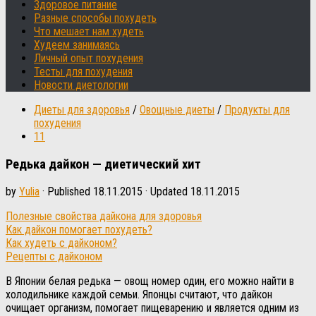
Здоровое питание
Разные способы похудеть
Что мешает нам худеть
Худеем занимаясь
Личный опыт похудения
Тесты для похудения
Новости диетологии
Диеты для здоровья
/
Овощные диеты
/
Продукты для
похудения
11
Редька дайкон — диетический хит
by
Yulia
· Published
18.11.2015
· Updated
18.11.2015
Полезные свойства дайкона для здоровья
Как дайкон помогает похудеть?
Как худеть с дайконом?
Рецепты с дайконом
В Японии белая редька — овощ номер один, его можно найти в
холодильнике каждой семьи. Японцы считают, что дайкон
очищает организм, помогает пищеварению и является одним из