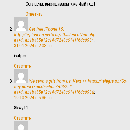
Согласна, выращиваем уже 4ый год!
Ответить
Get free iPhone 15:
http://hrplanetexperts.in/attachment/go.php
hs=d1db1ba35e12c16d72e8c61e1f6dc093*
:
31.01.2024 в 2:03 пп
isatpm
Ответить
We send a gift from us. Next >> https://telegra.ph/Go-
to-your-personal-cabinet-08-25?
hs=d1db1ba35e12c16d72e8c61e1f6dc093&
:
19.10.2024 в 6:36 пп
8kwy11
Ответить