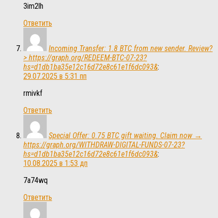
3im2lh
Ответить
Incoming Transfer: 1.8 BTC from new sender. Review?
> https://graph.org/REDEEM-BTC-07-23?
hs=d1db1ba35e12c16d72e8c61e1f6dc093&
:
29.07.2025 в 5:31 пп
rmivkf
Ответить
Special Offer: 0.75 BTC gift waiting. Claim now →
https://graph.org/WITHDRAW-DIGITAL-FUNDS-07-23?
hs=d1db1ba35e12c16d72e8c61e1f6dc093&
:
10.08.2025 в 1:53 дп
7a74wq
Ответить