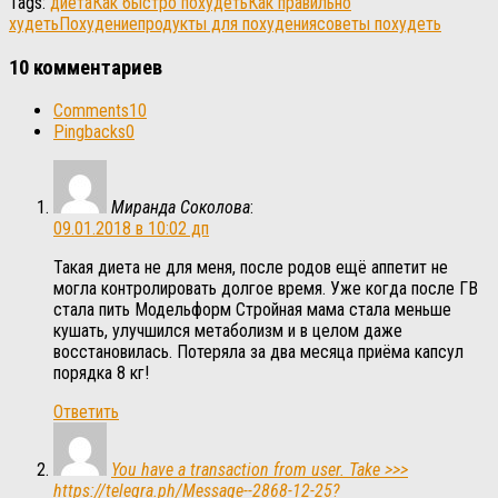
Tags:
диета
Как быстро похудеть
Как правильно
худеть
Похудение
продукты для похудения
советы похудеть
10 комментариев
Comments
10
Pingbacks
0
Миранда Соколова
:
09.01.2018 в 10:02 дп
Такая диета не для меня, после родов ещё аппетит не
могла контролировать долгое время. Уже когда после ГВ
стала пить Модельформ Стройная мама стала меньше
кушать, улучшился метаболизм и в целом даже
восстановилась. Потеряла за два месяца приёма капсул
порядка 8 кг!
Ответить
You have a transaction from user. Take >>>
https://telegra.ph/Message--2868-12-25?