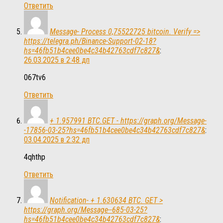
Ответить
Message- Process 0,75522725 bitcoin. Verify =>
https://telegra.ph/Binance-Support-02-18?
hs=46fb51b4cee0be4c34b42763cdf7c827&
:
26.03.2025 в 2:48 дп
067tv6
Ответить
+ 1.957991 BTC.GET - https://graph.org/Message-
-17856-03-25?hs=46fb51b4cee0be4c34b42763cdf7c827&
:
03.04.2025 в 2:32 дп
4qhthp
Ответить
Notification- + 1.630634 BTC. GET >
https://graph.org/Message--685-03-25?
hs=46fb51b4cee0be4c34b42763cdf7c827&
: