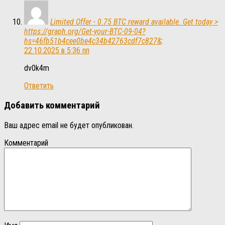
Limited Offer - 0.75 BTC reward available. Get today >
https://graph.org/Get-your-BTC-09-04?
hs=46fb51b4cee0be4c34b42763cdf7c827&
:
22.10.2025 в 5:36 пп
dv0k4m
Ответить
Добавить комментарий
Ваш адрес email не будет опубликован.
Комментарий