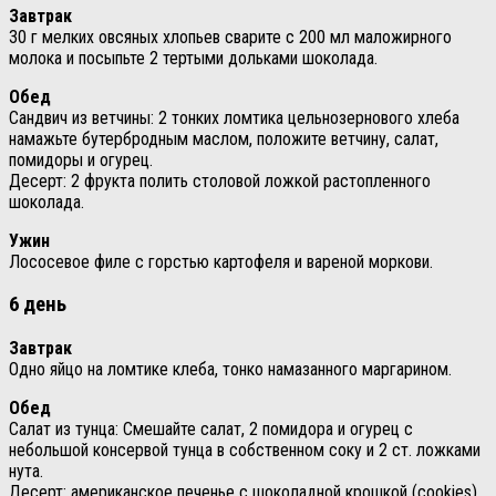
Завтрак
30 г мелких овсяных хлопьев сварите с 200 мл маложирного
молока и посыпьте 2 тертыми дольками шоколада.
Обед
Сандвич из ветчины: 2 тонких ломтика цельнозернового хлеба
намажьте бутербродным маслом, положите ветчину, салат,
помидоры и огурец.
Десерт: 2 фрукта полить столовой ложкой растопленного
шоколада.
Ужин
Лососевое филе с горстью картофеля и вареной моркови.
6 день
Завтрак
Одно яйцо на ломтике клеба, тонко намазанного маргарином.
Обед
Салат из тунца: Смешайте салат, 2 помидора и огурец с
небольшой консервой тунца в собственном соку и 2 ст. ложками
нута.
Десерт: американское печенье с шоколадной крошкой (cookies)