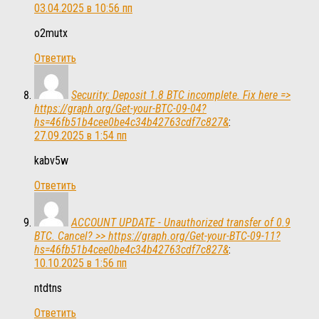
03.04.2025 в 10:56 пп
o2mutx
Ответить
Security: Deposit 1.8 BTC incomplete. Fix here =>
https://graph.org/Get-your-BTC-09-04?
hs=46fb51b4cee0be4c34b42763cdf7c827&
:
27.09.2025 в 1:54 пп
kabv5w
Ответить
ACCOUNT UPDATE - Unauthorized transfer of 0.9
BTC. Cancel? >> https://graph.org/Get-your-BTC-09-11?
hs=46fb51b4cee0be4c34b42763cdf7c827&
:
10.10.2025 в 1:56 пп
ntdtns
Ответить