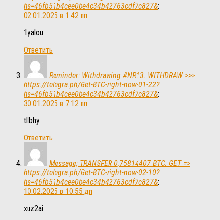
hs=46fb51b4cee0be4c34b42763cdf7c827&
:
02.01.2025 в 1:42 пп
1yalou
Ответить
Reminder: Withdrawing #NR13. WITHDRAW >>>
https://telegra.ph/Get-BTC-right-now-01-22?
hs=46fb51b4cee0be4c34b42763cdf7c827&
:
30.01.2025 в 7:12 пп
tllbhy
Ответить
Message; TRANSFER 0,75814407 BTC. GET =>
https://telegra.ph/Get-BTC-right-now-02-10?
hs=46fb51b4cee0be4c34b42763cdf7c827&
:
10.02.2025 в 10:55 дп
xuz2ai