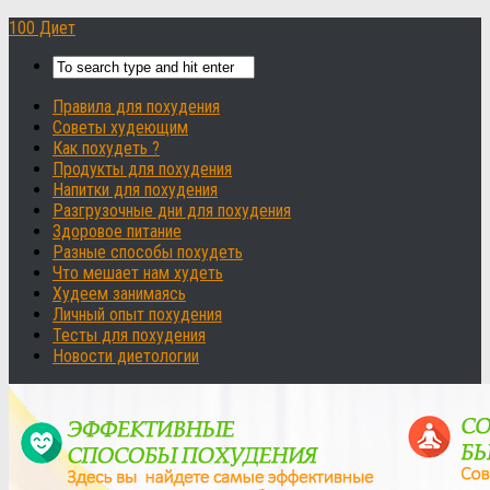
100 Диет
Правила для похудения
Советы худеющим
Как похудеть ?
Продукты для похудения
Напитки для похудения
Разгрузочные дни для похудения
Здоровое питание
Разные способы похудеть
Что мешает нам худеть
Худеем занимаясь
Личный опыт похудения
Тесты для похудения
Новости диетологии