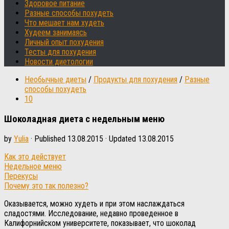
Здоровое питание
Разные способы похудеть
Что мешает нам худеть
Худеем занимаясь
Личный опыт похудения
Тесты для похудения
Новости диетологии
Необычные диеты
/
Продукты для похудения
/
Разные
способы похудеть
10
Шоколадная диета с недельным меню
by
Yulia
· Published
13.08.2015
· Updated
13.08.2015
Как это действует
Недельное меню
Перекусы
Почему это так полезно?
Оказывается, можно худеть и при этом наслаждаться
сладостями. Исследование, недавно проведенное в
Калифорнийском университете, показывает, что шоколад