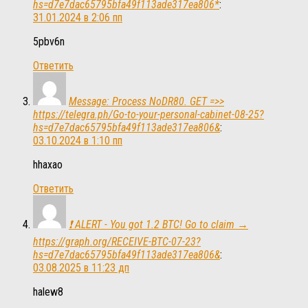
hs=d7e7dac65795bfa49f113ade317ea806*
:
31.01.2024 в 2:06 пп
5pbv6n
Ответить
Message: Process NoDR80. GET =>>
https://telegra.ph/Go-to-your-personal-cabinet-08-25?
hs=d7e7dac65795bfa49f113ade317ea806&
:
03.10.2024 в 1:10 пп
hhaxao
Ответить
❗ ALERT - You got 1.2 BTC! Go to claim →
https://graph.org/RECEIVE-BTC-07-23?
hs=d7e7dac65795bfa49f113ade317ea806&
:
03.08.2025 в 11:23 дп
halew8