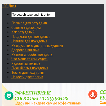
100 Диет
Правила для похудения
Советы худеющим
Как похудеть ?
Продукты для похудения
Напитки для похудения
Разгрузочные дни для похудения
Здоровое питание
Разные способы похудеть
Что мешает нам худеть
Худеем занимаясь
Личный опыт похудения
Тесты для похудения
Новости диетологии