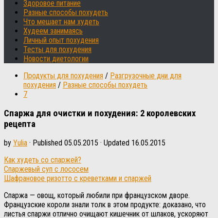
Здоровое питание
Разные способы похудеть
Что мешает нам худеть
Худеем занимаясь
Личный опыт похудения
Тесты для похудения
Новости диетологии
Продукты для похудения
/
Разгрузочные дни для
похудения
/
Разные способы похудеть
7
Спаржа для очистки и похудения: 2 королевских
рецепта
by
Yulia
· Published
05.05.2015
· Updated
16.05.2015
Как худеть со спаржей?
Спаржевый суп с лососем
Шафрановое ризотто с креветками и спаржей
Спаржа — овощ, который любили при французском дворе.
Французские короли знали толк в этом продукте: доказано, что
листья спаржи отлично очищают кишечник от шлаков, ускоряют