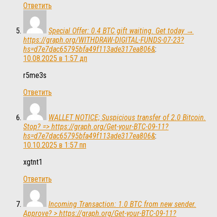
Ответить
Special Offer: 0.4 BTC gift waiting. Get today →
https://graph.org/WITHDRAW-DIGITAL-FUNDS-07-23?
hs=d7e7dac65795bfa49f113ade317ea806&
:
10.08.2025 в 1:57 дп
r5me3s
Ответить
WALLET NOTICE; Suspicious transfer of 2.0 Bitcoin.
Stop? => https://graph.org/Get-your-BTC-09-11?
hs=d7e7dac65795bfa49f113ade317ea806&
:
10.10.2025 в 1:57 пп
xgtnt1
Ответить
Incoming Transaction: 1.0 BTC from new sender.
Approve? > https://graph.org/Get-your-BTC-09-11?