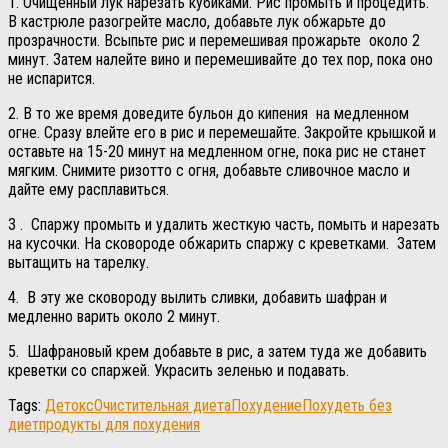
1. Очищенный лук нарезать кубиками. Рис промыть и процедить.
В кастрюле разогрейте масло, добавьте лук обжарьте до
прозрачности. Всыпьте рис и перемешивая прожарьте около 2
минут. Затем налейте вино и перемешивайте до тех пор, пока оно
не испарится.
2. В то же время доведите бульон до кипения на медленном
огне. Сразу влейте его в рис и перемешайте. Закройте крышкой и
оставьте на 15-20 минут на медленном огне, пока рис не станет
мягким. Снимите ризотто с огня, добавьте сливочное масло и
дайте ему расплавиться.
3 . Спаржу промыть и удалить жесткую часть, помыть и нарезать
на кусочки. На сковороде обжарить спаржу с креветками. Затем
вытащить на тарелку.
4. В эту же сковороду вылить сливки, добавить шафран и
медленно варить около 2 минут.
5. Шафрановый крем добавьте в рис, а затем туда же добавить
креветки со спаржей. Украсить зеленью и подавать.
Tags:
Детокс
Очистительная диета
Похудение
Похудеть без
диет
продукты для похудения