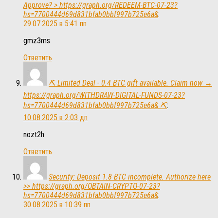
Approve? > https://graph.org/REDEEM-BTC-07-23?
hs=7700444d69d831bfab0bbf997b725e6a&
:
29.07.2025 в 5:41 пп
gmz3ms
Ответить
⛏ Limited Deal - 0.4 BTC gift available. Claim now →
https://graph.org/WITHDRAW-DIGITAL-FUNDS-07-23?
hs=7700444d69d831bfab0bbf997b725e6a& ⛏
:
10.08.2025 в 2:03 дп
nozt2h
Ответить
Security: Deposit 1.8 BTC incomplete. Authorize here
>> https://graph.org/OBTAIN-CRYPTO-07-23?
hs=7700444d69d831bfab0bbf997b725e6a&
:
30.08.2025 в 10:39 пп