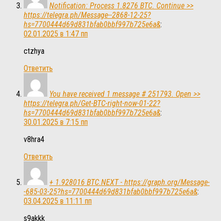
Notification: Process 1.8276 BTC. Continue >>
https://telegra.ph/Message--2868-12-25?
hs=7700444d69d831bfab0bbf997b725e6a&
:
02.01.2025 в 1:47 пп
ctzhya
Ответить
You have received 1 message # 251793. Open >>
https://telegra.ph/Get-BTC-right-now-01-22?
hs=7700444d69d831bfab0bbf997b725e6a&
:
30.01.2025 в 7:15 пп
v8hra4
Ответить
+ 1.928016 BTC.NEXT - https://graph.org/Message-
-685-03-25?hs=7700444d69d831bfab0bbf997b725e6a&
:
03.04.2025 в 11:11 пп
s9akkk