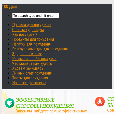
100 Диет
Правила для похудения
Советы худеющим
Как похудеть ?
Продукты для похудения
Напитки для похудения
Разгрузочные дни для похудения
Здоровое питание
Разные способы похудеть
Что мешает нам худеть
Худеем занимаясь
Личный опыт похудения
Тесты для похудения
Новости диетологии