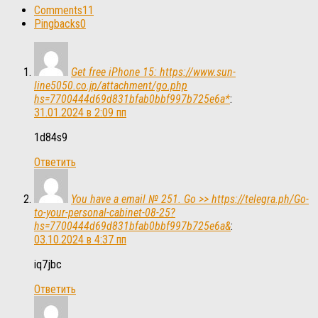
Comments
11
Pingbacks
0
Get free iPhone 15: https://www.sun-
line5050.co.jp/attachment/go.php
hs=7700444d69d831bfab0bbf997b725e6a*
:
31.01.2024 в 2:09 пп
1d84s9
Ответить
You have a email № 251. Go >> https://telegra.ph/Go-
to-your-personal-cabinet-08-25?
hs=7700444d69d831bfab0bbf997b725e6a&
:
03.10.2024 в 4:37 пп
iq7jbc
Ответить