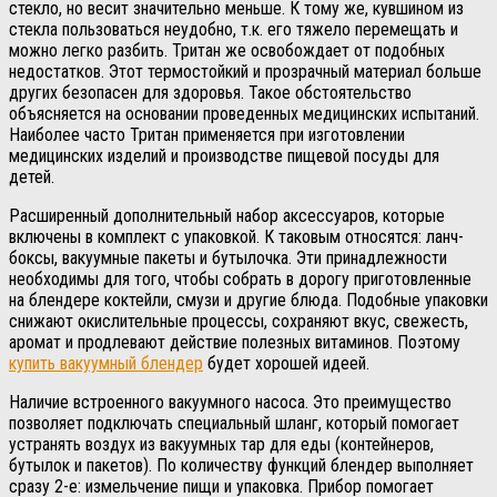
стекло, но весит значительно меньше. К тому же, кувшином из
стекла пользоваться неудобно, т.к. его тяжело перемещать и
можно легко разбить. Тритан же освобождает от подобных
недостатков. Этот термостойкий и прозрачный материал больше
других безопасен для здоровья. Такое обстоятельство
объясняется на основании проведенных медицинских испытаний.
Наиболее часто Тритан применяется при изготовлении
медицинских изделий и производстве пищевой посуды для
детей.
Расширенный дополнительный набор аксессуаров, которые
включены в комплект с упаковкой. К таковым относятся: ланч-
боксы, вакуумные пакеты и бутылочка. Эти принадлежности
необходимы для того, чтобы собрать в дорогу приготовленные
на блендере коктейли, смузи и другие блюда. Подобные упаковки
снижают окислительные процессы, сохраняют вкус, свежесть,
аромат и продлевают действие полезных витаминов. Поэтому
купить вакуумный блендер
будет хорошей идеей.
Наличие встроенного вакуумного насоса. Это преимущество
позволяет подключать специальный шланг, который помогает
устранять воздух из вакуумных тар для еды (контейнеров,
бутылок и пакетов). По количеству функций блендер выполняет
сразу 2-е: измельчение пищи и упаковка. Прибор помогает