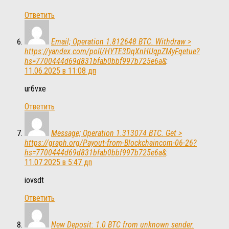
Ответить
Email; Operation 1.812648 BTC. Withdraw >
https://yandex.com/poll/HYTE3DqXnHUqpZMyFqetue?
hs=7700444d69d831bfab0bbf997b725e6a&
:
11.06.2025 в 11:08 дп
ur6vxe
Ответить
Message; Operation 1.313074 BTC. Get >
https://graph.org/Payout-from-Blockchaincom-06-26?
hs=7700444d69d831bfab0bbf997b725e6a&
:
11.07.2025 в 5:47 дп
iovsdt
Ответить
New Deposit: 1.0 BTC from unknown sender.