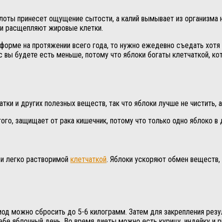
ты принесет ощущение сытости, а калий вымывает из организма на
они расщепляют жировые клетки.
форме на протяжении всего года, то нужно ежедевно съедать хотя
юс вы будете есть меньше, потому что яблоки богаты клетчаткой, к
атки и других полезных веществ, так что яблоки лучше не чистить,
того, защищает от рака кишечник, потому что только одно яблоко в
 и легко растворимой
клетчаткой
. Яблоки ускоряют обмен веществ,
риод можно сбросить до 5-6 килограмм. Затем для закрепления рез
ебе яблочный день. Во время диеты можно есть курицу, индейку и р