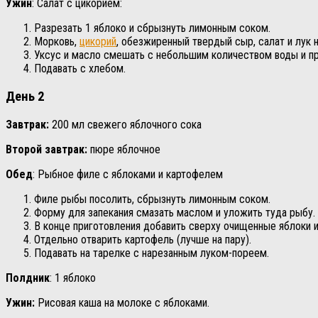
Ужин
: Салат с цикорием:
Разрезать 1 яблоко и сбрызнуть лимонным соком.
Морковь,
цикорий
, обезжиренный твердый сыр, салат и лук н
Уксус и масло смешать с небольшим количеством воды и пр
Подавать с хлебом.
День 2
Завтрак:
200 мл свежего яблочного сока
Второй завтрак:
пюре яблочное
Обед
: Рыбное филе с яблоками и картофелем
Филе рыбы посолить, сбрызнуть лимонным соком.
Форму для запекания смазать маслом и уложить туда рыбу. 
В конце приготовления добавить сверху очищенные яблоки и
Отдельно отварить картофель (лучше на пару).
Подавать на тарелке с нарезанным луком-пореем.
Полдник
: 1 яблоко
Ужин:
Рисовая каша на молоке с яблоками.