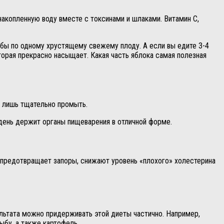
копленную воду вместе с токсинами и шлаками. Витамин С,
 бы по одному хрустящему свежему плоду. А если вы едите 3-4
оторая прекрасно насыщает. Какая часть яблока самая полезная
 а лишь тщательно промыть.
 день держит органы пищеварения в отличной форме.
 предотвращает запоры, снижают уровень «плохого» холестерина
ультата можно придерживать этой диеты частично. Например,
ыбу, а также картофель.