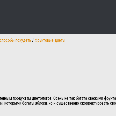
способы похудеть
/
Фруктовые диеты
бленным продуктам диетологов. Осень не так богата свежими фрукт
и, которыми богаты яблоки, но и существенно скорректировать сво