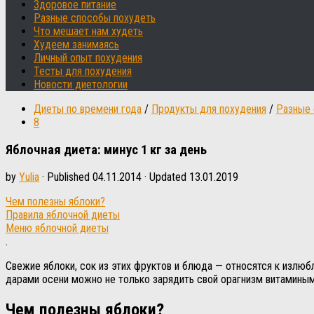
Здоровое питание
Разные способы похудеть
Что мешает нам худеть
Худеем занимаясь
Личный опыт похудения
Тесты для похудения
Новости диетологии
Диеты по времени года
/
Продукты для похудения
/
Разные 
8
Яблочная диета: минус 1 кг за день
by
Yulia
· Published
04.11.2014
· Updated
13.01.2019
Чем полезны яблоки?
Правила яблочной диеты
Меню яблочной диеты
.
Свежие яблоки, сок из этих фруктов и блюда — относятся к излю
дарами осени можно не только зарядить свой орагнизм витаминым
Чем полезны яблоки?