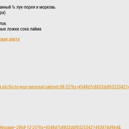
занный ½ лук-порея и морковь.
ра).
лок.
вые ложки сока лайма.
овая диета
egra.ph/Go-to-your-personal-cabinet-08-25?hs=4548d7c8832ddf652554
.ph/Message--2868-12-25?hs=4548d7c8832ddf6525542144387dd9b4&
: