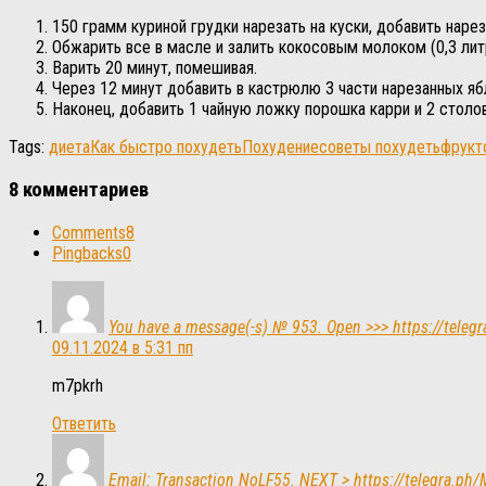
150 грамм куриной грудки нарезать на куски, добавить наре
Обжарить все в масле и залить кокосовым молоком (0,3 лит
Варить 20 минут, помешивая.
Через 12 минут добавить в кастрюлю 3 части нарезанных яб
Наконец, добавить 1 чайную ложку порошка карри и 2 столо
Tags:
диета
Как быстро похудеть
Похудение
советы похудеть
фрукт
8 комментариев
Comments
8
Pingbacks
0
You have a message(-s) № 953. Open >>> https://tel
09.11.2024 в 5:31 пп
m7pkrh
Ответить
Email: Transaction NoLF55. NEXT > https://telegra