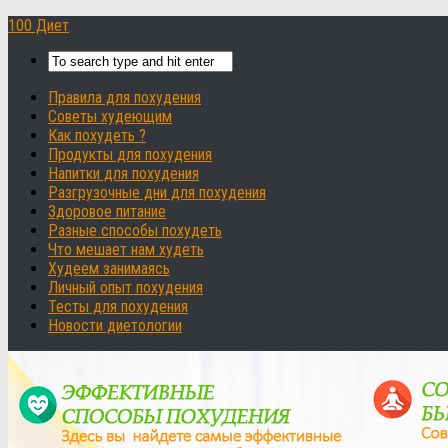
100 Диет
Правила для похудения
Советы худеющим
Как похудеть ?
Продукты для похудения
Напитки для похудения
Разгрузочные дни для похудения
Здоровое питание
Разные способы похудеть
Что мешает нам худеть
Худеем занимаясь
Личный опыт похудения
Тесты для похудения
Новости диетологии