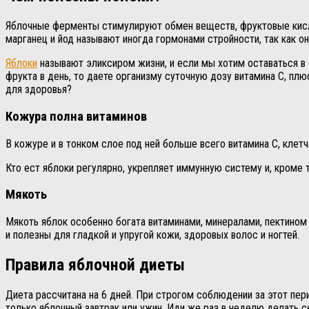
Яблочные ферменты стимулируют обмен веществ, фруктовые кисло
марганец и йод называют иногда гормонами стройности, так как 
Яблоки
называют эликсиром жизни, и если мы хотим оставаться в 
фрукта в день, то даете организму суточную дозу витамина С, пл
для здоровья?
Кожура полна витаминов
В кожуре и в тонком слое под ней больше всего витамина С, клетч
Кто ест яблоки регулярно, укрепляет иммунную систему и, кроме 
Мякоть
Мякоть яблок особенно богата витаминами, минералами, пектином
и полезны для гладкой и упругой кожи, здоровых волос и ногтей.
Правила яблочной диеты
Диета рассчитана на 6 дней. При строгом соблюдении за этот пе
только яблочный завтрак или ужин. Иди же раз в неделю делать с