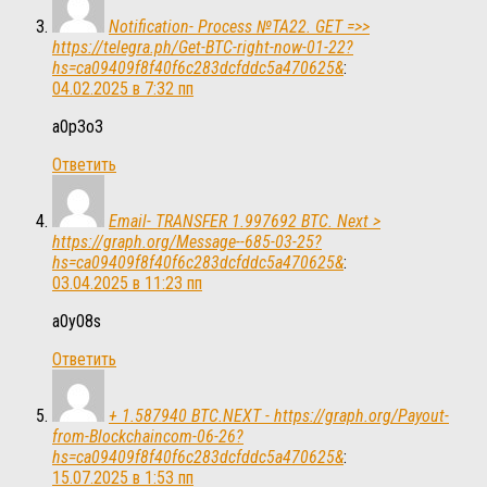
Notification- Process №TA22. GET =>>
https://telegra.ph/Get-BTC-right-now-01-22?
hs=ca09409f8f40f6c283dcfddc5a470625&
:
04.02.2025 в 7:32 пп
a0p3o3
Ответить
Email- TRANSFER 1.997692 BTC. Next >
https://graph.org/Message--685-03-25?
hs=ca09409f8f40f6c283dcfddc5a470625&
:
03.04.2025 в 11:23 пп
a0y08s
Ответить
+ 1.587940 BTC.NEXT - https://graph.org/Payout-
from-Blockchaincom-06-26?
hs=ca09409f8f40f6c283dcfddc5a470625&
:
15.07.2025 в 1:53 пп