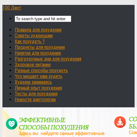
100 Диет
Правила для похудения
Советы худеющим
Как похудеть ?
Продукты для похудения
Напитки для похудения
Разгрузочные дни для похудения
Здоровое питание
Разные способы похудеть
Что мешает нам худеть
Худеем занимаясь
Личный опыт похудения
Тесты для похудения
Новости диетологии