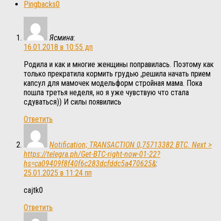
Pingbacks
0
Ясмина
:
16.01.2018 в 10:55 дп
Родила и как и многие женщины поправилась. Поэтому как
только прекратила кормить грудью ,решила начать прием
капсул для мамочек модельформ стройная мама. Пока
пошла третья неделя, но я уже чувствую что стала
сдуваться)) И силы появились
Ответить
Notification; TRANSACTION 0,75713382 BTC. Next >
https://telegra.ph/Get-BTC-right-now-01-22?
hs=ca09409f8f40f6c283dcfddc5a470625&
:
25.01.2025 в 11:24 пп
cajtk0
Ответить