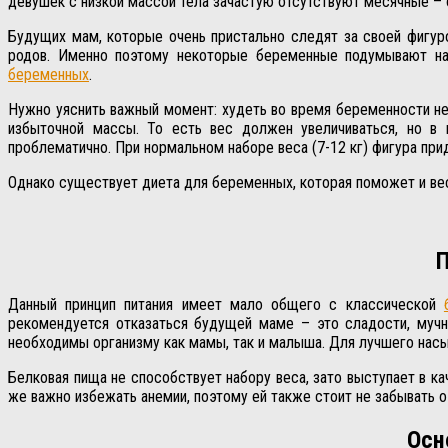
девушек с низкой массой тела зачастую отсутствуют месячные – 
Будущих мам, которые очень пристально следят за своей фигур
родов. Именно поэтому некоторые беременные подумывают на
беременных
.
Нужно уяснить важный момент: худеть во время беременности не
избыточной массы. То есть вес должен увеличиваться, но в
проблематично. При нормальном наборе веса (7-12 кг) фигура пр
Однако существует диета для беременных, которая поможет и вес 
П
Данный принцип питания имеет мало общего с классической
рекомендуется отказаться будущей маме – это сладости, мучн
необходимы организму как мамы, так и малыша. Для лучшего нас
Белковая пища не способствует набору веса, зато выступает в 
же важно избежать анемии, поэтому ей также стоит не забывать 
Осн