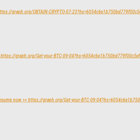
=> https://graph.org/OBTAIN-CRYPTO-07-23?hs=6054c6e1b750bd779f00c
w > https://graph.org/Get-your-BTC-09-04?hs=6054c6e1b750bd779f00c5
ed. Resume now >> https://graph.org/Get-your-BTC-09-04?hs=6054c6e1b