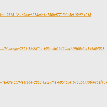
Ticket--9515-12-16?hs=6054c6e1b750bd779f00c5ef15958401&
:
gra.ph/Message--2868-12-25?hs=6054c6e1b750bd779f00c5ef15958401&
:
ps://telegra.ph/Message--2868-12-25?hs=6054c6e1b750bd779f00c5ef1