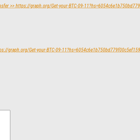
transfer >> https://graph.org/Get-your-BTC-09-11?hs=6054c6e1b750bd7
https://graph.org/Get-your-BTC-09-11?hs=6054c6e1b750bd779f00c5ef1