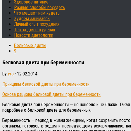
Здоровое питание
Разные способы похудеть
Что мешает нам худеть
Худеем занимаясь
Личный опыт похудения
Тесты для похудения
Новости диетологии
Белковые диеты
9
Белковая диета при беременности
by
yro
·
12.02.2014
Принципы белковой диеты при беременности
Основа рациона белковой диеты при беременности
Белковая диета при беременности — не нонсенс и не блажь. Така
подробнее о белковой диете для беременных.
Беременность – период в жизни женщины, когда сохранить постоя
организм, готовясь к родам и последующему вскармливанию, н