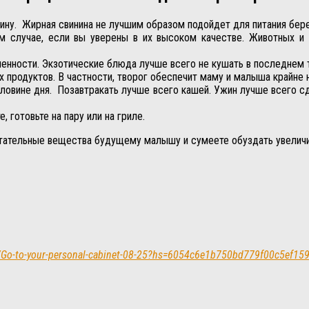
ину. Жирная свинина не лучшим образом подойдет для питания бере
м случае, если вы уверены в их высоком качестве. Животных и
енности. Экзотические блюда лучше всего не кушать в последнем
 продуктов. В частности, творог обеспечит маму и малыша крайне
ловине дня. Позавтракать лучше всего кашей. Ужин лучше всего с
 готовьте на пару или на гриле.
итательные вещества будущему малышу и сумеете обуздать увелич
ph/Go-to-your-personal-cabinet-08-25?hs=6054c6e1b750bd779f00c5ef1