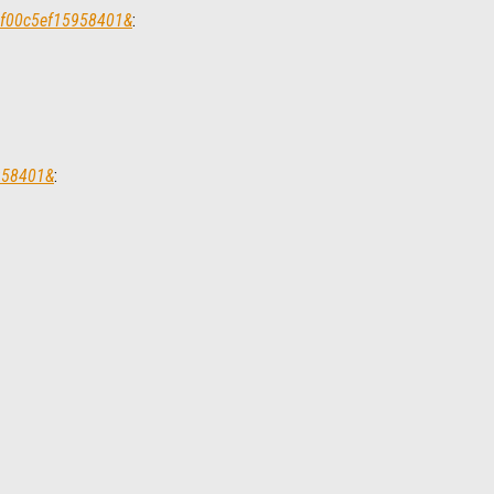
79f00c5ef15958401&
:
5958401&
: