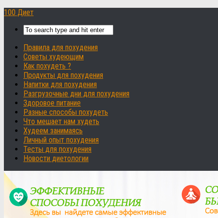
100 Диет
Правила для похудения
Советы худеющим
Как похудеть ?
Продукты для похудения
Напитки для похудения
Разгрузочные дни для похудения
Здоровое питание
Разные способы похудеть
Что мешает нам худеть
Худеем занимаясь
Личный опыт похудения
Тесты для похудения
Новости диетологии