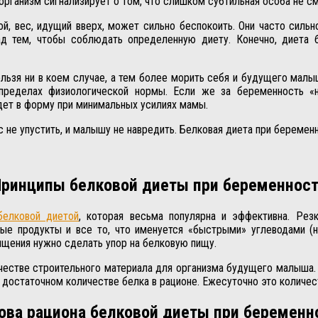
организм сигнализирует о том, что слишком субтильная особа не с
ой, вес, идущий вверх, может сильно беспокоить. Они часто силь
д тем, чтобы соблюдать определенную диету. Конечно, диета
льзя ни в коем случае, а тем более морить себя и будущего мал
 пределах физиологической нормы. Если же за беременность «н
идет в форму при минимальных усилиях мамы.
не упустить, и малышу не навредить. Белковая диета при беременно
ринципы белковой диеты при беременнос
белковой диетой
, которая весьма популярна и эффективна. Резк
ые продукты и все то, что именуется «быстрыми» углеводами (
ыщения нужно сделать упор на белковую пищу.
качестве строительного материала для организма будущего малыша.
о достаточном количестве белка в рационе. Ежесуточно это количе
ова рациона белковой диеты при беременн