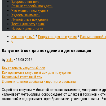
Здоровое питание
Разные способы похудеть
Что мешает нам худеть
Худеем занимаясь
Личный опыт похудения
Тесты для похудения
Новости диетологии
Как похудеть ?
/
Продукты для похудения
/
Разные способы
6
Капустный сок для похудения и детоксикации
by
Yulia
·
15.05.2015
Как готовить капустный сок
Как принимать капустный сок для похудения
Квашенный капустный сок
Дополнительные свойства капустного свойства
Сырой сок капусты — богатый источник витаминов, минералов и д
налаживает метаболизм, освобождает от шлаков и токсинов и отн
отложений и задерживает преобразование углеводов в жиры. Эти