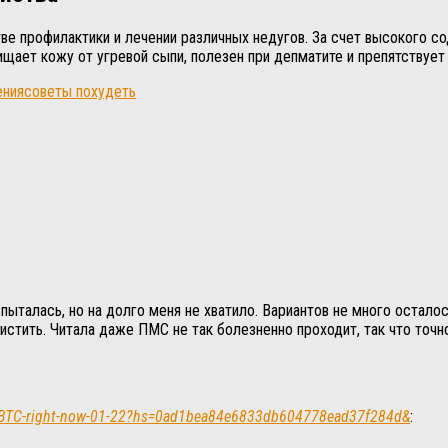
тве профилактики и лечении различных недугов. За счет высокого с
ищает кожу от угревой сыпи, полезен при депматите и препятствует
ения
советы похудеть
 пыталась, но на долго меня не хватило. Вариантов не много оста
истить. Читала даже ПМС не так болезненно проходит, так что точн
h/Get-BTC-right-now-01-22?hs=0ad1bea84e6833db604778ead37f284d&
: