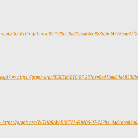
legra.ph/Get-BTC-right-now-02-10?hs=0ad1bea84e6833db604778ead37f
 Accept? => https://graph.org/REDEEM-BTC-07-23?hs=0ad1bea84e6833
now > https://graph.org/WITHDRAW-DIGITAL-FUNDS-07-23?hs=0ad1bea8