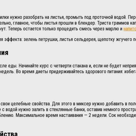
 Вилки нужно разобрать на листья, промыть под проточной водой. П
тельно, главное, чтобы листья прошли в блендер. Триста граммов к
инут. Теперь остается только процедить смесь через марлю и
напит
 эффекта: зелень петрушки, листья сельдерея, щепотку жгучего п
ния
ле еды. Начинайте курс с четверти стакана и, если не будет неприя
едель. Во время диеты придерживайтесь здорового питания: избег
 свои целебные свойства. Для этого в миксер нужно добавить в по
с водой нужно залить в стеклянные банки, оставив немного простра
блению. Максимальное время настаивания — 2 недели. Сок необходим
ойства