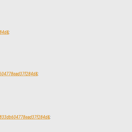
284d&
:
db604778ead37f284d&
:
4e6833db604778ead37f284d&
: