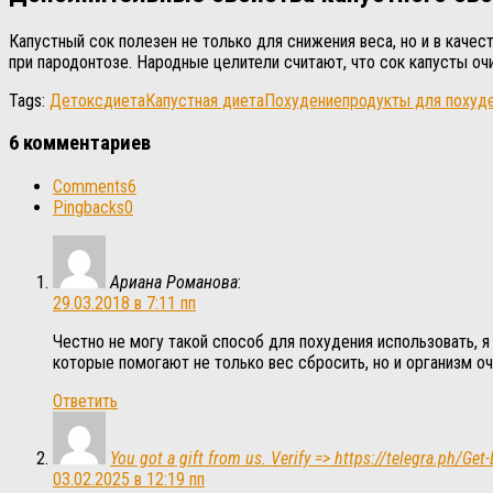
Капустный сок полезен не только для снижения веса, но и в качес
при пародонтозе. Народные целители считают, что сок капусты оч
Tags:
Детокс
диета
Капустная диета
Похудение
продукты для похуд
6 комментариев
Comments
6
Pingbacks
0
Ариана Романова
:
29.03.2018 в 7:11 пп
Честно не могу такой способ для похудения использовать, я
которые помогают не только вес сбросить, но и организм оч
Ответить
You got a gift from us. Verify => https://telegra.p
03.02.2025 в 12:19 пп