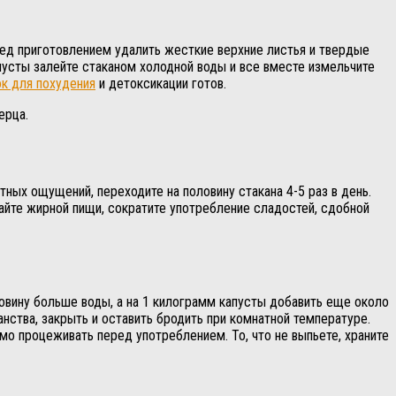
еред приготовлением удалить жесткие верхние листья и твердые
апусты залейте стаканом холодной воды и все вместе измельчите
ок для похудения
и детоксикации готов.
ерца.
тных ощущений, переходите на половину стакана 4-5 раз в день.
айте жирной пищи, сократите употребление сладостей, сдобной
ловину больше воды, а на 1 килограмм капусты добавить еще около
нства, закрыть и оставить бродить при комнатной температуре.
о процеживать перед употреблением. То, что не выпьете, храните