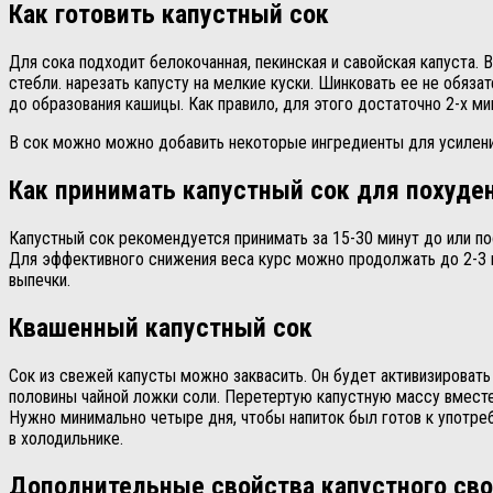
Как готовить капустный сок
Для сока подходит белокочанная, пекинская и савойская капуста.
стебли. нарезать капусту на мелкие куски. Шинковать ее не обяза
до образования кашицы. Как правило, для этого достаточно 2-х м
В сок можно можно добавить некоторые ингредиенты для усиления
Как принимать капустный сок для похуде
Капустный сок рекомендуется принимать за 15-30 минут до или пос
Для эффективного снижения веса курс можно продолжать до 2-3 н
выпечки.
Квашенный капустный сок
Сок из свежей капусты можно заквасить. Он будет активизировать
половины чайной ложки соли. Перетертую капустную массу вместе 
Нужно минимально четыре дня, чтобы напиток был готов к употре
в холодильнике.
Дополнительные свойства капустного св