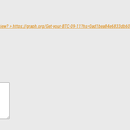
Review? > https://graph.org/Get-your-BTC-09-11?hs=0ad1bea84e6833db