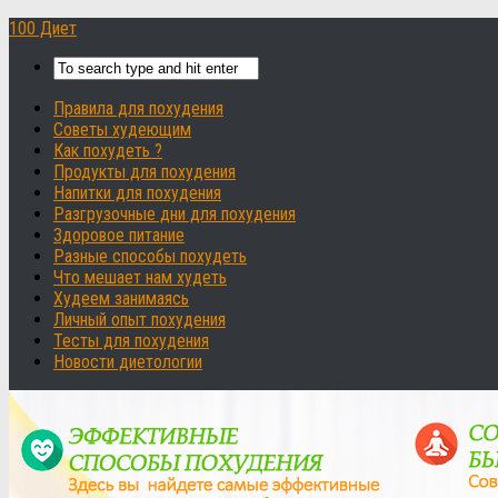
100 Диет
Правила для похудения
Советы худеющим
Как похудеть ?
Продукты для похудения
Напитки для похудения
Разгрузочные дни для похудения
Здоровое питание
Разные способы похудеть
Что мешает нам худеть
Худеем занимаясь
Личный опыт похудения
Тесты для похудения
Новости диетологии