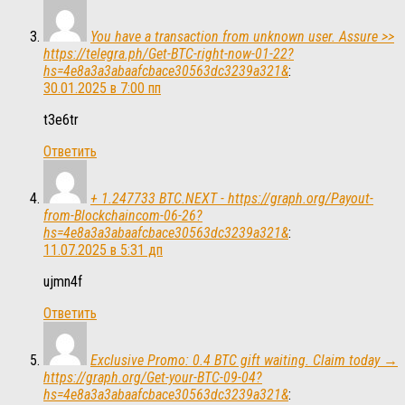
You have a transaction from unknown user. Assure >>
https://telegra.ph/Get-BTC-right-now-01-22?
hs=4e8a3a3abaafcbace30563dc3239a321&
:
30.01.2025 в 7:00 пп
t3e6tr
Ответить
+ 1.247733 BTC.NEXT - https://graph.org/Payout-
from-Blockchaincom-06-26?
hs=4e8a3a3abaafcbace30563dc3239a321&
:
11.07.2025 в 5:31 дп
ujmn4f
Ответить
Exclusive Promo: 0.4 BTC gift waiting. Claim today →
https://graph.org/Get-your-BTC-09-04?
hs=4e8a3a3abaafcbace30563dc3239a321&
: