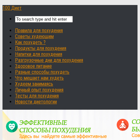
100 Диет
Правила для похудения
Советы худеющим
Как похудеть ?
Продукты для похудения
Напитки для похудения
Разгрузочные дни для похудения
Здоровое питание
Разные способы похудеть
Что мешает нам худеть
Худеем занимаясь
Личный опыт похудения
Тесты для похудения
Новости диетологии