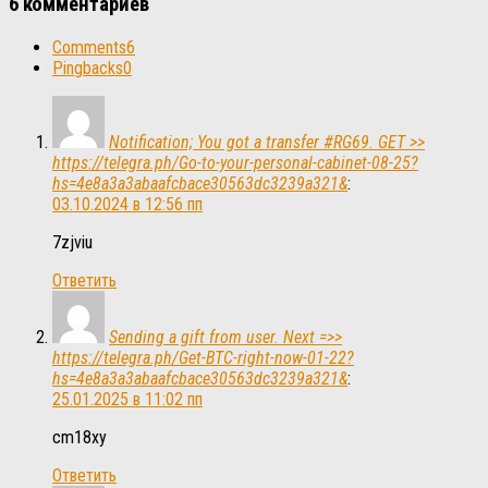
6 комментариев
Comments
6
Pingbacks
0
Notification; You got a transfer #RG69. GET >>
https://telegra.ph/Go-to-your-personal-cabinet-08-25?
hs=4e8a3a3abaafcbace30563dc3239a321&
:
03.10.2024 в 12:56 пп
7zjviu
Ответить
Sending a gift from user. Next =>>
https://telegra.ph/Get-BTC-right-now-01-22?
hs=4e8a3a3abaafcbace30563dc3239a321&
:
25.01.2025 в 11:02 пп
cm18xy
Ответить