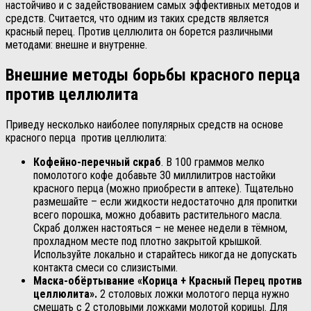
настойчиво и с задействованием самых эффективных методов и
средств. Считается, что одним из таких средств является
красный перец. Против целлюлита он борется различными
методами: внешне и внутренне.
Внешние методы борьбы красного перца
против целлюлита
Приведу несколько наиболее популярных средств на основе
красного перца против целлюлита:
Кофейно-перечный скраб
. В 100 граммов мелко
помолотого кофе добавьте 30 миллилитров настойки
красного перца (можно приобрести в аптеке). Тщательно
размешайте – если жидкости недостаточно для пропитки
всего порошка, можно добавить растительного масла.
Скраб должен настояться – не менее недели в тёмном,
прохладном месте под плотно закрытой крышкой.
Используйте локально и старайтесь никогда не допускать
контакта смеси со слизистыми.
Маска-обёртывание «Корица + Красный Перец против
целлюлита».
2 столовых ложки молотого перца нужно
смешать с 2 столовыми ложками молотой корицы. Для