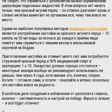
Не секрет, что справиться с целлюлитом можно нормализовав
циркуляцию подкожных жидкостей. В этом вопросе нет ничего
лучше, чем красный жгучий перец – он отлично разгоняет кровь и
словно метёлка выметает из организма всё, чему там вовсе не
место.
Одним из наиболее популярных методов
правильного похудения
является употребление настойки из красного жгучего перца – 15
капель на 50 мл воды за полчаса до каждого приёма пищи
помогут вам справиться с лишним весом и апельсиновой
корочкой на бёдрах.
Приготовление настойки не отнимет много сил: вам потребуется
стручковой красный перед и 90% медицинский спирт в
пропорциях 1 к 10. Лекарство должно хорошо отстояться –
некоторые знахари вообще не рекомендуют использовать её
раньше, чем через 4 года, хотя мнение это, конечно, спорно.
Хотите – готовьте сами, а хотите – покупайте в аптеке, поскольку
эта настойка вовсе не редкость.
В нелёгком деле похудения и избавления от целлюлита главное,
конечно – систематичность и настрой на победу. Верьте в лучшее
– и всё будет отлично!