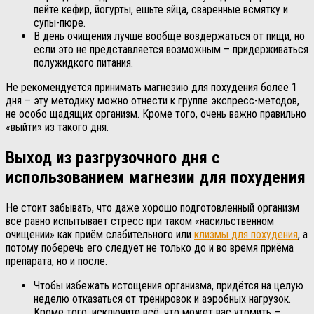
пейте кефир, йогурты, ешьте яйца, сваренные всмятку и
супы-пюре.
В день очищения лучше вообще воздержаться от пищи, но
если это не представляется возможным – придерживаться
полужидкого питания.
Не рекомендуется принимать магнезию для похудения более 1
дня – эту методику можно отнести к группе экспресс-методов,
не особо щадящих организм. Кроме того, очень важно правильно
«выйти» из такого дня.
Выход из разгрузочного дня с
использованием магнезии для похудения
Не стоит забывать, что даже хорошо подготовленный организм
всё равно испытывает стресс при таком «насильственном
очищении» как приём слабительного или
клизмы для похудения
, а
потому поберечь его следует не только до и во время приёма
препарата, но и после.
Чтобы избежать истощения организма, придётся на целую
неделю отказаться от тренировок и аэробных нагрузок.
Кроме того, исключите всё, что может вас утомить –