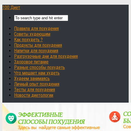
100 Диет
Правила для похудения
Советы худеющим
Как похудеть ?
Продукты для похудения
Напитки для похудения
Разгрузочные дни для похудения
Здоровое питание
Разные способы похудеть
Что мешает нам худеть
Худеем занимаясь
Личный опыт похудения
Тесты для похудения
Новости диетологии