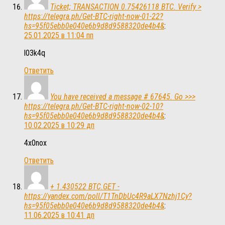
Ticket; TRANSACTION 0.75426118 BTC. Verify >
https://telegra.ph/Get-BTC-right-now-01-22?
hs=95f05ebb0e040e6b9d8d9588320de4b4&
:
25.01.2025 в 11:04 пп
l03k4q
Ответить
You have received a message # 67645. Go >>>
https://telegra.ph/Get-BTC-right-now-02-10?
hs=95f05ebb0e040e6b9d8d9588320de4b4&
:
10.02.2025 в 10:29 дп
4x0nox
Ответить
+ 1.430522 BTC.GET -
https://yandex.com/poll/T1TnDbUc4R9aLX7Nzhj1Cy?
hs=95f05ebb0e040e6b9d8d9588320de4b4&
:
11.06.2025 в 10:41 дп