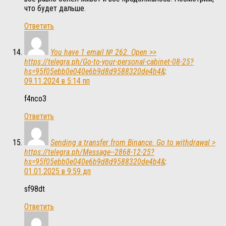
что будет дальше.
Ответить
You have 1 email № 262. Open >>
https://telegra.ph/Go-to-your-personal-cabinet-08-25?
hs=95f05ebb0e040e6b9d8d9588320de4b4&
:
09.11.2024 в 5:14 пп
f4nco3
Ответить
Sending a transfer from Binance. Gо tо withdrаwаl >
https://telegra.ph/Message--2868-12-25?
hs=95f05ebb0e040e6b9d8d9588320de4b4&
:
01.01.2025 в 9:59 дп
sf98dt
Ответить