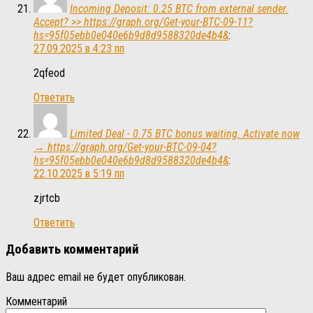
Incoming Deposit: 0.25 BTC from external sender.
Accept? >> https://graph.org/Get-your-BTC-09-11?
hs=95f05ebb0e040e6b9d8d9588320de4b4&
:
27.09.2025 в 4:23 пп
2qfeod
Ответить
Limited Deal - 0.75 BTC bonus waiting. Activate now
→ https://graph.org/Get-your-BTC-09-04?
hs=95f05ebb0e040e6b9d8d9588320de4b4&
:
22.10.2025 в 5:19 пп
zjrtcb
Ответить
Добавить комментарий
Ваш адрес email не будет опубликован.
Комментарий