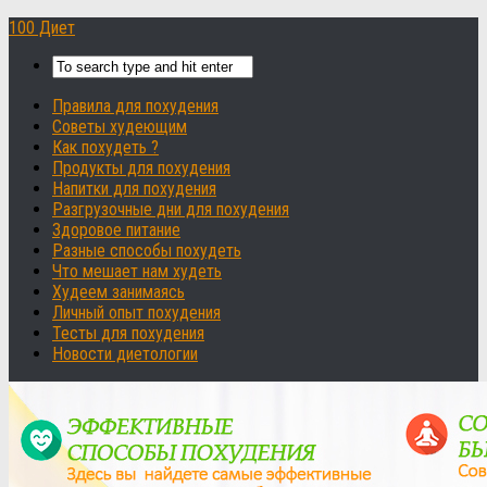
100 Диет
Правила для похудения
Советы худеющим
Как похудеть ?
Продукты для похудения
Напитки для похудения
Разгрузочные дни для похудения
Здоровое питание
Разные способы похудеть
Что мешает нам худеть
Худеем занимаясь
Личный опыт похудения
Тесты для похудения
Новости диетологии