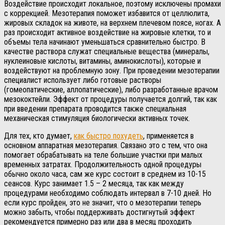
Воздействие происходит локальное, поэтому исключены промахи
с коррекцией. Мезотерапия поможет избавится от целлюлита,
жировых складок на животе, на верхнем плечевом поясе, ногах. А
раз происходит активное воздействие на жировые клетки, то и
объемы тела начинают уменьшаться сравнительно быстро. В
качестве раствора служат специальные вещества (минералы,
нуклеиновые кислоты, витамины, аминокислоты), которые и
воздействуют на проблемную зону. При проведении мезотерапии
специалист использует либо готовые растворы
(гомеопатические, аллопатические), либо разработанные врачом
мезококтейли. Эффект от процедуры получается долгий, так как
при введении препарата проводится также специальная
механическая стимуляция биологически активных точек.
Для тех, кто думает,
как быстро похудеть
, применяется в
основном аппаратная мезотерапия. Связано это с тем, что она
помогает обрабатывать на теле большие участки при малых
временных затратах. Продолжительность одной процедуры
обычно около часа, сам же курс состоит в среднем из 10-15
сеансов. Курс занимает 1.5 – 2 месяца, так как между
процедурами необходимо соблюдать интервал в 7-10 дней. Но
если курс пройден, это не значит, что о мезотерапии теперь
можно забыть, чтобы поддерживать достигнутый эффект
рекомендуется примерно раз или два в месяц проходить