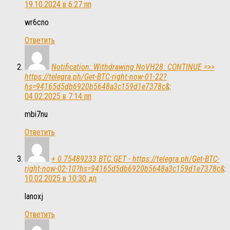
19.10.2024 в 6:27 пп
wr6cno
Ответить
Notification: Withdrawing NoVH28. CONTINUE =>>
https://telegra.ph/Get-BTC-right-now-01-22?
hs=94165d5db6920b5648a3c159d1e7378c&
:
04.02.2025 в 7:14 пп
mbi7nu
Ответить
+ 0.75489233 BTC.GET - https://telegra.ph/Get-BTC-
right-now-02-10?hs=94165d5db6920b5648a3c159d1e7378c&
:
10.02.2025 в 10:30 дп
lanoxj
Ответить