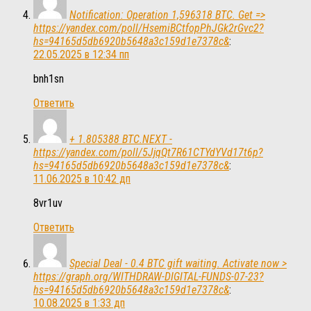
Notification: Operation 1,596318 BTC. Get =>
https://yandex.com/poll/HsemiBCtfopPhJGk2rGvc2?
hs=94165d5db6920b5648a3c159d1e7378c&
:
22.05.2025 в 12:34 пп
bnh1sn
Ответить
+ 1.805388 BTC.NEXT -
https://yandex.com/poll/5JjqQt7R61CTYdYVd17t6p?
hs=94165d5db6920b5648a3c159d1e7378c&
:
11.06.2025 в 10:42 дп
8vr1uv
Ответить
Special Deal - 0.4 BTC gift waiting. Activate now >
https://graph.org/WITHDRAW-DIGITAL-FUNDS-07-23?
hs=94165d5db6920b5648a3c159d1e7378c&
:
10.08.2025 в 1:33 дп