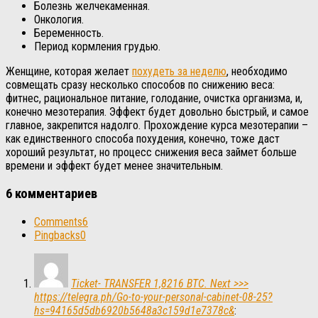
Болезнь желчекаменная.
Онкология.
Беременность.
Период кормления грудью.
Женщине, которая желает
похудеть за неделю
, необходимо
совмещать сразу несколько способов по снижению веса:
фитнес, рациональное питание, голодание, очистка организма, и,
конечно мезотерапия. Эффект будет довольно быстрый, и самое
главное, закрепится надолго. Прохождение курса мезотерапии –
как единственного способа похудения, конечно, тоже даст
хороший результат, но процесс снижения веса займет больше
времени и эффект будет менее значительным.
6 комментариев
Comments
6
Pingbacks
0
Ticket- TRANSFER 1,8216 BTC. Next >>>
https://telegra.ph/Go-to-your-personal-cabinet-08-25?
hs=94165d5db6920b5648a3c159d1e7378c&
: