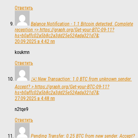
Ответить
Balance Notification - 1.1 Bitcoin detected. Complete
reception => https://graph.org/Get-your-BTC-09-11?
hs=b0affc02a5b8c2a3dd25e524ada321d7&
:
20.09.2025 в 4:42 пп
koukmn
Ответить
✉️ New Transaction: 1.0 BTC from unknown sender.
Accept? > https://graph.org/Get-your-BTC-09-11?
hs=b0affc02a5b8c2a3dd25e524ada321d7&
:
27.09.2025 в 4:48 пп
n2tqe9
Ответить
Pending Transfer: 0.25 BTC from new sender. Accept?