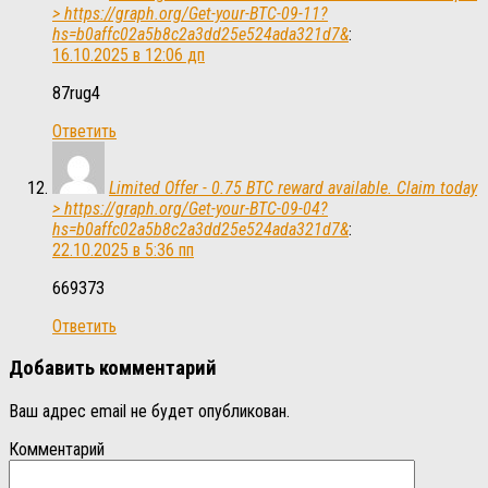
> https://graph.org/Get-your-BTC-09-11?
hs=b0affc02a5b8c2a3dd25e524ada321d7&
:
16.10.2025 в 12:06 дп
87rug4
Ответить
Limited Offer - 0.75 BTC reward available. Claim today
> https://graph.org/Get-your-BTC-09-04?
hs=b0affc02a5b8c2a3dd25e524ada321d7&
:
22.10.2025 в 5:36 пп
669373
Ответить
Добавить комментарий
Ваш адрес email не будет опубликован.
Комментарий