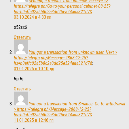
Sending a transfer from Binance. Receive =>
https://telegra.ph/Go-to-your-personal-cabinet-08-25?
hs=b0affc02a5b8c2a3dd25e524ada321d7&
:
03.10.2024 в 4:33 пп
o52sx6
Ответить
You got a transaction from unknown user. Next >
https://telegra.ph/Message--2868-12-25?
hs=b0affc02a5b8c2a3dd25e524ada321d7&
:
01.01.2025 в 10:10 дп
6jjr6j
Ответить
You got a transaction from Binance. Gо tо withdrаwаl
> https://telegra.ph/Message--2868-12-25?
hs=b0affc02a5b8c2a3dd25e524ada321d7&
:
11.01.2025 в 12:46 пп