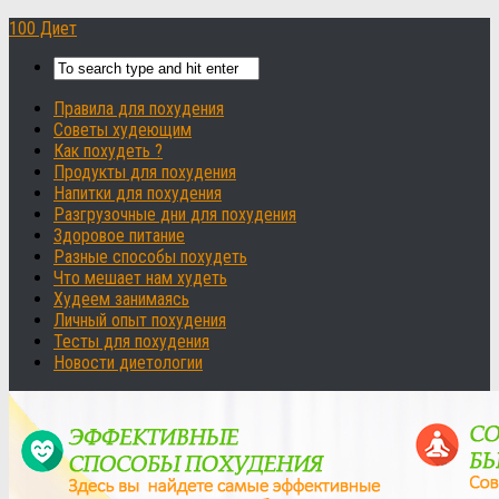
100 Диет
Правила для похудения
Советы худеющим
Как похудеть ?
Продукты для похудения
Напитки для похудения
Разгрузочные дни для похудения
Здоровое питание
Разные способы похудеть
Что мешает нам худеть
Худеем занимаясь
Личный опыт похудения
Тесты для похудения
Новости диетологии