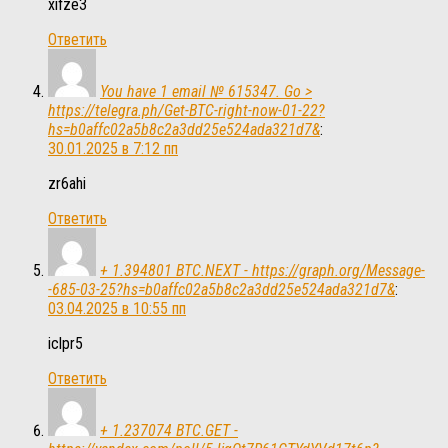
xifze3
Ответить
You have 1 email № 615347. Go >
https://telegra.ph/Get-BTC-right-now-01-22?
hs=b0affc02a5b8c2a3dd25e524ada321d7&
:
30.01.2025 в 7:12 пп
zr6ahi
Ответить
+ 1.394801 BTC.NEXT - https://graph.org/Message-
-685-03-25?hs=b0affc02a5b8c2a3dd25e524ada321d7&
:
03.04.2025 в 10:55 пп
iclpr5
Ответить
+ 1.237074 BTC.GET -