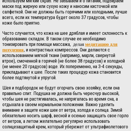
используем мягкий скраб. Не забываем и о питании, подбираем
маски под жирную или сухую кожу и наносим кисточкой или
салфеткой. Они не должны быть горячими или холодными, лучше
всего, если их температура будет около 37 градусов, чтобы
коже было приятно.
Часто случается, что кожа на шее дряблая и имеет склонность к
образованию складок. В таком случае ее необходимо
тонизировать при помощи массажа,
делая
медитацию для
и контрастных компрессов. Они делаются с
похудения
,
использованием мягкой ткани (например, марли, свернутой
втрое), смоченной в горячей (не более 38 градусов) и холодной
(не менее 20 градусов) воде. Их попеременно, на 3-4 секунды,
прикладывают к шее. После таких процедур кожа становится
более подтянутой и упругой.
Шея и подбородок не будут огорчать свою хозяйку, если она
правильно спит. Подушка не должна быть чересчур высокой,
чтобы шея не растягивалась, не напрягалась во время сна, а
отдыхала в своем нормальном положении. Важно уделить
внимание и защите кожи шеи от ветра, холода и солнца. Зимой
обязательно носить шарф, весной и осенью защищать свое горло
от ветров, а летом желательно регулярно использовать
солнцезащитный крем, который убережет от ультрафиолетового