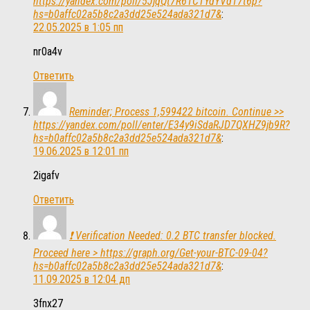
https://yandex.com/poll/5JjqQt7R61CTYdYVd17t6p?
hs=b0affc02a5b8c2a3dd25e524ada321d7&
:
22.05.2025 в 1:05 пп
nr0a4v
Ответить
Reminder; Process 1,599422 bitcoin. Continue >>
https://yandex.com/poll/enter/E34y9iSdaRJD7QXHZ9jb9R?
hs=b0affc02a5b8c2a3dd25e524ada321d7&
:
19.06.2025 в 12:01 пп
2igafv
Ответить
❗ Verification Needed: 0.2 BTC transfer blocked.
Proceed here > https://graph.org/Get-your-BTC-09-04?
hs=b0affc02a5b8c2a3dd25e524ada321d7&
:
11.09.2025 в 12:04 дп
3fnx27