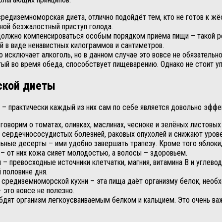
редиземноморская диета, отлично подойдёт тем, кто не готов к ж
дной безжалостный приступ голода.
должно компенсироваться особым порядком приёма пищи – такой ре
 в виде ненавистных килограммов и сантиметров.
 исключает алкоголь, но в данном случае это вовсе не обязател
тый во время обеда, способствует пищеварению. Однако не стоит уп
ской диеты
– практически каждый из них сам по себе является довольно эфф
ворим о томатах, оливках, маслинах, чесноке и зелёных листовых 
е сердечнососудистых болезней, раковых опухолей и снижают урове
ьные десерты – ими удобно завершать трапезу. Кроме того яблоки,
 от них кожа сияет молодостью, а волосы – здоровьем.
– превосходные источники клетчатки, магния, витамина В и углеводо
 половине дня.
 средиземноморской кухни – эта пища даёт организму белок, необ
это вовсе не полезно.
ят организм легкоусваиваемым белком и кальцием. Это очень важн