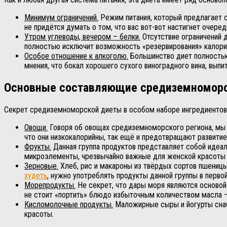
Минимум ограничений.
Режим питания, который предлагает с
не придётся думать о том, что вас вот-вот настигнет очере
Утром углеводы, вечером – белки.
Отсутствие ограничений 
полностью исключит возможность «резервирования» калорий
Особое отношение к алкоголю.
Большинство диет полностью
мнения, что бокал хорошего сухого виноградного вина, выпи
Основные составляющие средиземномор
Секрет средиземноморской диеты в особом наборе ингредиентов 
Овощи.
Говоря об овощах средиземноморского региона, мы го
что они низкокалорийны, так ещё и предотвращают развити
Фрукты.
Данная группа продуктов представляет собой идеал
микроэлементы, чрезвычайно важные для женской красоты –
Зерновые.
Хлеб, рис и макароны из твёрдых сортов пшеницы 
худеть
, нужно употреблять продукты данной группы в первой
Морепродукты.
Не секрет, что дары моря являются основой
не стоит «портить» блюдо избыточным количеством масла – 
Кисломолочные продукты.
Маложирные сыры и йогурты снабд
красоты.