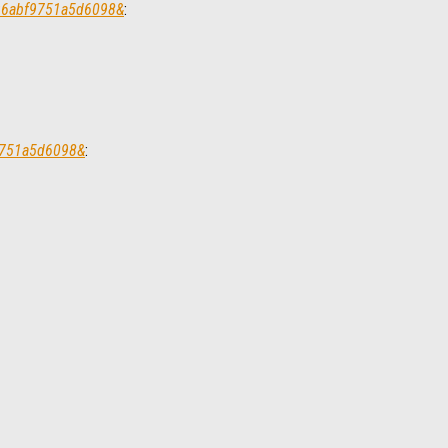
a96abf9751a5d6098&
:
f9751a5d6098&
: