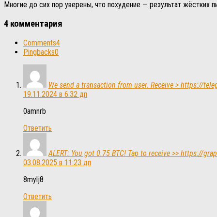
Многие до сих пор уверены, что похудение — результат жёстких пи
4 комментария
Comments
4
Pingbacks
0
We send a transaction from user. Receive > https://
19.11.2024 в 6:32 дп
0amnrb
Ответить
ALERT: You got 0.75 BTC! Tap to receive >> https:/
03.08.2025 в 11:23 дп
8mylj8
Ответить