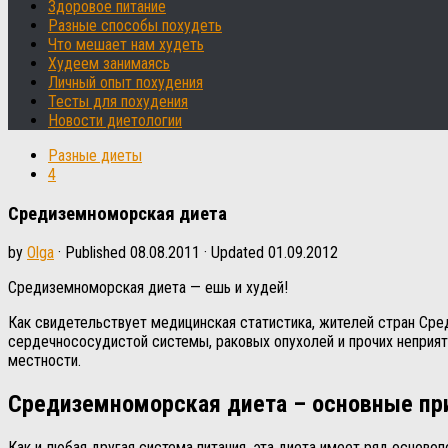
Здоровое питание
Разные способы похудеть
Что мешает нам худеть
Худеем занимаясь
Личный опыт похудения
Тесты для похудения
Новости диетологии
Разные диеты
4
Средиземноморская диета
by
Olga
· Published
08.08.2011
· Updated
01.09.2012
Средиземноморская диета — ешь и худей!
Как свидетельствует медицинская статистика, жителей стран Сре
сердечнососудистой системы, раковых опухолей и прочих неприят
местности.
Средиземноморская диета – основные п
Как и любая другая система питания, эта диета имеет ряд осново