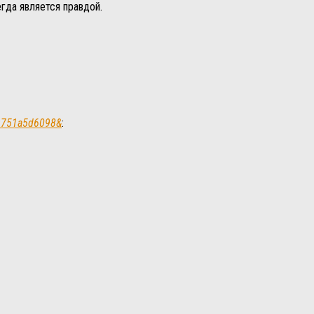
егда является правдой.
bf9751a5d6098&
: