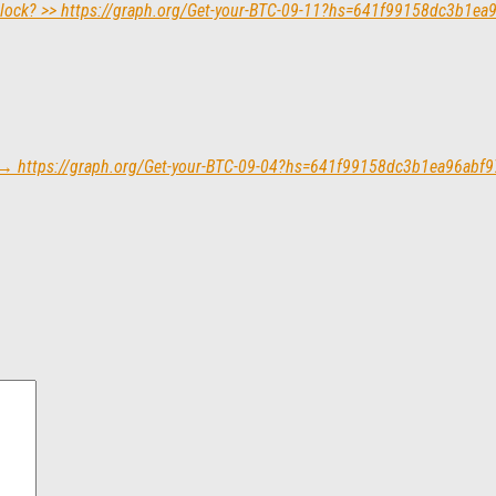
Block? >> https://graph.org/Get-your-BTC-09-11?hs=641f99158dc3b1e
now → https://graph.org/Get-your-BTC-09-04?hs=641f99158dc3b1ea96ab