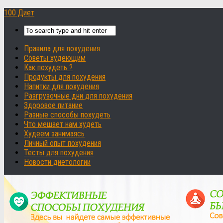
100 Диет
Правила для похудения
Советы худеющим
Как похудеть ?
Продукты для похудения
Напитки для похудения
Разгрузочные дни для похудения
Здоровое питание
Разные способы похудеть
Что мешает нам худеть
Худеем занимаясь
Личный опыт похудения
Тесты для похудения
Новости диетологии