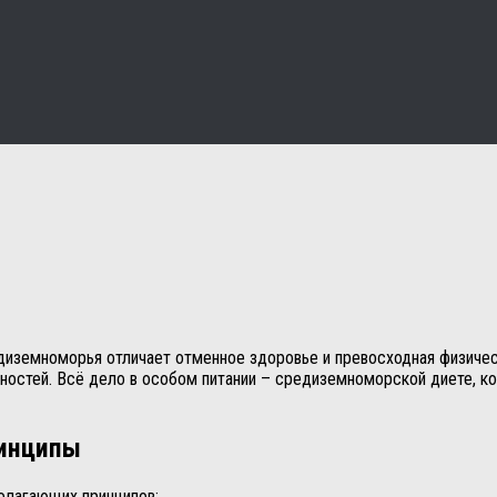
диземноморья отличает отменное здоровье и превосходная физичес
ностей. Всё дело в особом питании – средиземноморской диете, ко
ринципы
полагающих принципов: