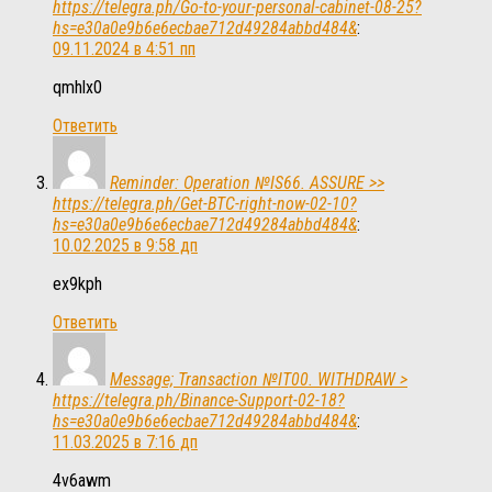
https://telegra.ph/Go-to-your-personal-cabinet-08-25?
hs=e30a0e9b6e6ecbae712d49284abbd484&
:
09.11.2024 в 4:51 пп
qmhlx0
Ответить
Reminder: Operation №IS66. ASSURE >>
https://telegra.ph/Get-BTC-right-now-02-10?
hs=e30a0e9b6e6ecbae712d49284abbd484&
:
10.02.2025 в 9:58 дп
ex9kph
Ответить
Message; Transaction №IT00. WITHDRAW >
https://telegra.ph/Binance-Support-02-18?
hs=e30a0e9b6e6ecbae712d49284abbd484&
:
11.03.2025 в 7:16 дп
4v6awm