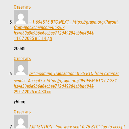
Ответить
+ 1.694515 BTC.NEXT - https://graph.org/Payout-
from-Blockchaincom-06-26?
hs=e30a0e9b6e6ecbae712d49284abbd484&
:
11.07.2025 в 5:14 дп
z008ti
Ответить
✉️ Incoming Transaction: 0.25 BTC from external
sender. Accept? > https://graph.org/REDEEM-BTC-07-23?
hs=e30a0e9b6e6ecbae712d49284abbd484&
:
29.07.2025 в 4:30 пп
y6frxq
Ответить
❗ ATTENTION - You were sent 0.75 BTC! Tap to accept