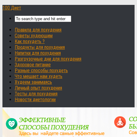
100 Диет
Правила для похудения
Советы худеющим
Как похудеть ?
Продукты для похудения
Напитки для похудения
Разгрузочные дни для похудения
Здоровое питание
Разные способы похудеть
Что мешает нам худеть
Худеем занимаясь
Личный опыт похудения
Тесты для похудения
Новости диетологии