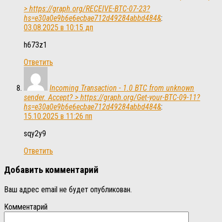
> https://graph.org/RECEIVE-BTC-07-23?
hs=e30a0e9b6e6ecbae712d49284abbd484&
:
03.08.2025 в 10:15 дп
h673z1
Ответить
Incoming Transaction - 1.0 BTC from unknown
sender. Accept? > https://graph.org/Get-your-BTC-09-11?
hs=e30a0e9b6e6ecbae712d49284abbd484&
:
15.10.2025 в 11:26 пп
sqy2y9
Ответить
Добавить комментарий
Ваш адрес email не будет опубликован.
Комментарий