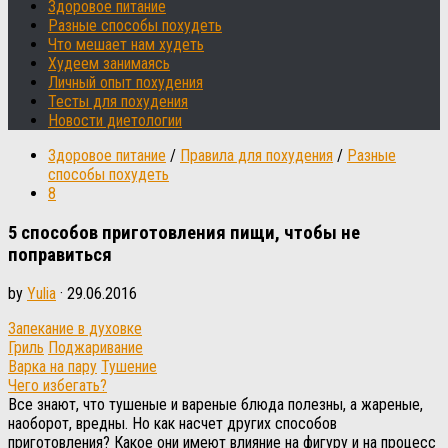
Здоровое питание
Разные способы похудеть
Что мешает нам худеть
Худеем занимаясь
Личный опыт похудения
Тесты для похудения
Новости диетологии
Здоровое питание
/
Правила для похудения
/
Разные
способы похудеть
8
5 способов приготовления пищи, чтобы не
поправиться
by
Yulia
·
29.06.2016
Запекание в духовке
Гриль
Поджаривание
Варка на пару
Тушение
Чего избегать?
Все знают, что тушеные и вареные блюда полезны, а жареные,
наоборот, вредны. Но как насчет других способов
приготовления? Какое они имеют влияние на фигуру и на процесс