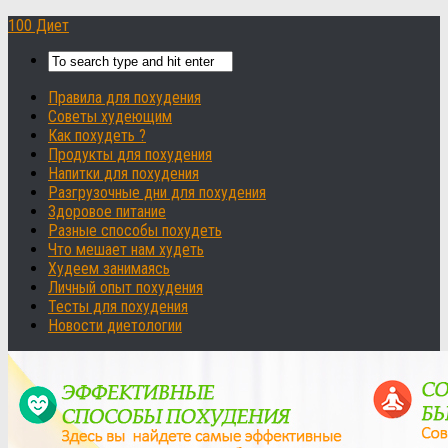
100 Диет
Правила для похудения
Советы худеющим
Как похудеть ?
Продукты для похудения
Напитки для похудения
Разгрузочные дни для похудения
Здоровое питание
Разные способы похудеть
Что мешает нам худеть
Худеем занимаясь
Личный опыт похудения
Тесты для похудения
Новости диетологии