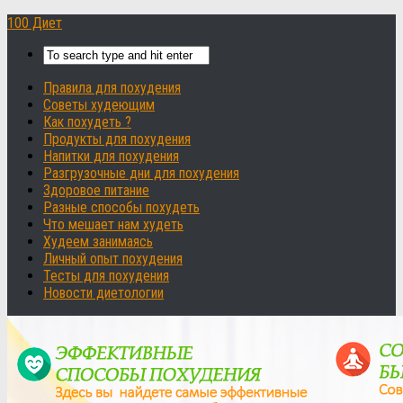
100 Диет
Правила для похудения
Советы худеющим
Как похудеть ?
Продукты для похудения
Напитки для похудения
Разгрузочные дни для похудения
Здоровое питание
Разные способы похудеть
Что мешает нам худеть
Худеем занимаясь
Личный опыт похудения
Тесты для похудения
Новости диетологии