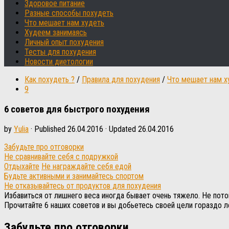
Здоровое питание
Разные способы похудеть
Что мешает нам худеть
Худеем занимаясь
Личный опыт похудения
Тесты для похудения
Новости диетологии
Как похудеть ?
/
Правила для похудения
/
Что мешает нам х
9
6 советов для быстрого похудения
by
Yulia
· Published
26.04.2016
· Updated
26.04.2016
Забудьте про отговорки
Не сравнивайте себя с подружкой
Отдыхайте
Не награждайте себя едой
Будьте активными и занимайтесь спортом
Не отказывайтесь от продуктов для похудения
Избавиться от лишнего веса иногда бывает очень тяжело. Не пото
Прочитайте 6 наших советов и вы добьетесь своей цели гораздо л
Забудьте про отговорки