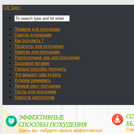
100 Диет
Правила для похудения
Советы худеющим
Как похудеть ?
Продукты для похудения
Напитки для похудения
Разгрузочные дни для похудения
Здоровое питание
Разные способы похудеть
Что мешает нам худеть
Худеем занимаясь
Личный опыт похудения
Тесты для похудения
Новости диетологии