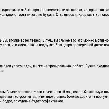
однозначно забыть про все возможные отговорки, которые только п
коладного торта ничего не будет». Старайтесь придерживаться свое
ь бы, вполне естественно. В лучшем случае вас это можно мотивиро
ду того, что именно ваша подружка благодаря проверенной диете по
за свои успехи едой, вы же не тренированная собака. Лучше сходит
сь.
оль. Самое основное – это качественный сон, который напрямую вли
дшение настроения. Если вы плохо спите, больше ходите на прогулк
и бодро, похудение будет эффективнее.