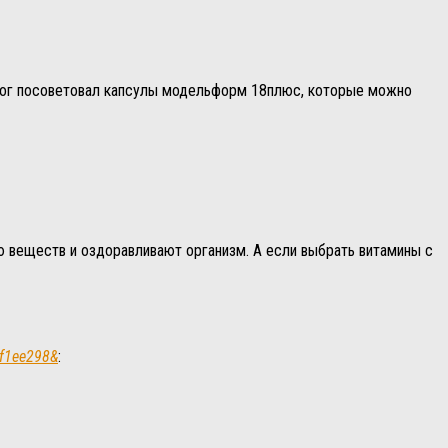
олог посоветовал капсулы модельформ 18плюс, которые можно
ию веществ и оздоравливают организм. А если выбрать витамины с
9f1ee298&
: