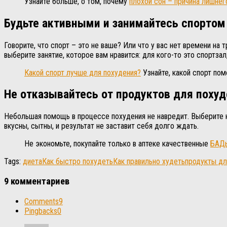
Узнайте больше, о том, почему
плохой сон – причина лишнег
Будьте активными и занимайтесь спортом
Говорите, что спорт – это не ваше? Или что у вас нет времени на
выберите занятие, которое вам нравится: для кого-то это спортза
Какой спорт лучше для похудения?
Узнайте, какой спорт по
Не отказывайтесь от продуктов для поху
Небольшая помощь в процессе похудения не навредит. Выберите к
вкусны, сытны, и результат не заставит себя долго ждать.
Не экономьте, покупайте только в аптеке качественные
БАДы
Tags:
диета
Как быстро похудеть
Как правильно худеть
продукты дл
9 комментариев
Comments
9
Pingbacks
0