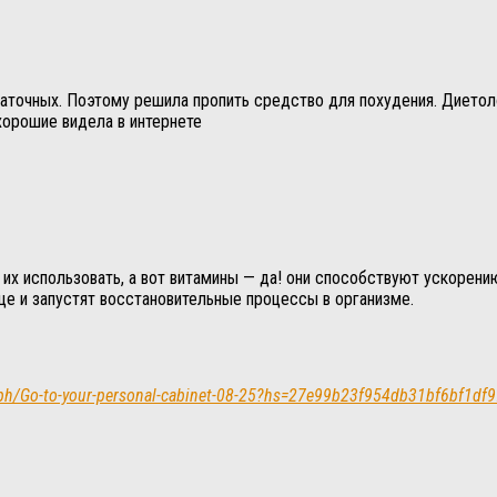
ачаточных. Поэтому решила пропить средство для похудения. Диет
хорошие видела в интернете
и их использовать, а вот витамины — да! они способствуют ускорен
еще и запустят восстановительные процессы в организме.
a.ph/Go-to-your-personal-cabinet-08-25?hs=27e99b23f954db31bf6bf1df