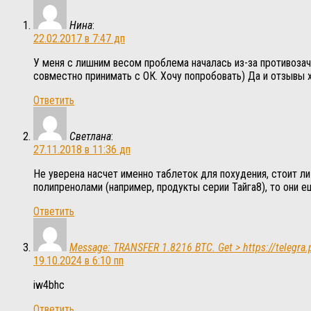
Нина
:
22.02.2017 в 7:47 дп
У меня с лишним весом проблема началась из-за противоз
совместно принимать с ОК. Хочу попробовать) Да и отзывы 
Ответить
Светлана
:
27.11.2018 в 11:36 дп
Не уверена насчет именно таблеток для похудения, стоит л
полипренолами (например, продукты серии Тайга8), то они 
Ответить
Message: TRANSFER 1.8216 BTC. Get > https://telegr
19.10.2024 в 6:10 пп
iw4bhc
Ответить