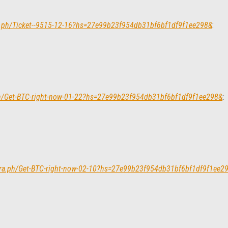
ra.ph/Ticket--9515-12-16?hs=27e99b23f954db31bf6bf1df9f1ee298&
:
.ph/Get-BTC-right-now-01-22?hs=27e99b23f954db31bf6bf1df9f1ee298&
:
gra.ph/Get-BTC-right-now-02-10?hs=27e99b23f954db31bf6bf1df9f1ee2