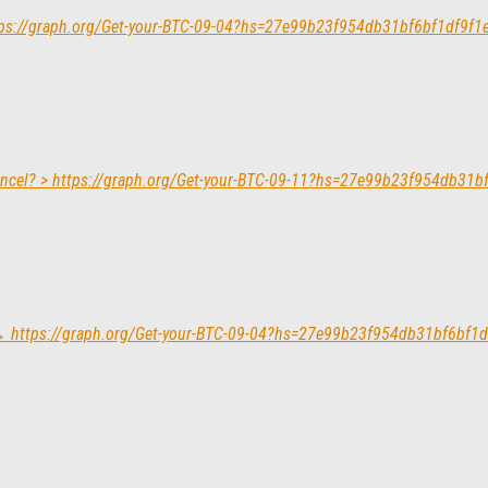
https://graph.org/Get-your-BTC-09-04?hs=27e99b23f954db31bf6bf1df9f
Cancel? > https://graph.org/Get-your-BTC-09-11?hs=27e99b23f954db31
ay → https://graph.org/Get-your-BTC-09-04?hs=27e99b23f954db31bf6bf1