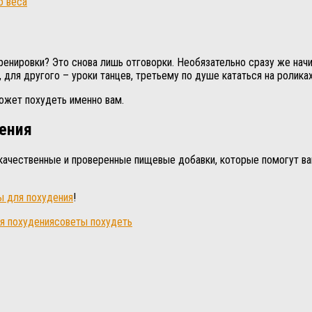
о веса
 тренировки? Это снова лишь отговорки. Необязательно сразу же нач
л, для другого – уроки танцев, третьему по душе кататься на ролик
может похудеть именно вам.
дения
ачественные и проверенные пищевые добавки, которые помогут вам
 для похудения
!
я похудения
советы похудеть