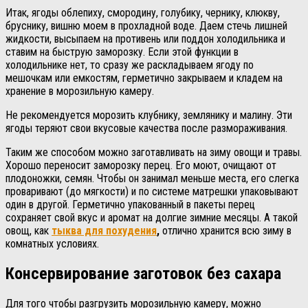
Итак, ягоды облепиху, смородину, голубику, чернику, клюкву,
бруснику, вишню моем в прохладной воде. Даем стечь лишней
жидкости, высыпаем на противень или поддон холодильника и
ставим на быструю заморозку. Если этой функции в
холодильнике нет, то сразу же раскладываем ягоду по
мешочкам или емкостям, герметично закрываем и кладем на
хранение в морозильную камеру.
Не рекомендуется морозить клубнику, землянику и малину. Эти
ягоды теряют свои вкусовые качества после размораживания.
Таким же способом можно заготавливать на зиму овощи и травы.
Хорошо переносит заморозку перец. Его моют, очищают от
плодоножки, семян. Чтобы он занимал меньше места, его слегка
проваривают (до мягкости) и по системе матрешки упаковывают
один в другой. Герметично упакованный в пакеты перец
сохраняет свой вкус и аромат на долгие зимние месяцы. А такой
овощ, как
тыква для похудения
,
отлично хранится всю зиму в
комнатных условиях.
Консервирование заготовок без сахара
Для того чтобы разгрузить морозильную камеру, можно