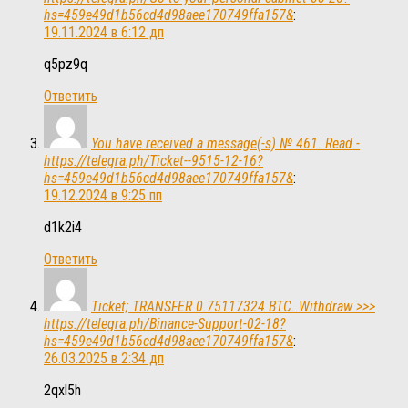
hs=459e49d1b56cd4d98aee170749ffa157&
:
19.11.2024 в 6:12 дп
q5pz9q
Ответить
You have received a message(-s) № 461. Read -
https://telegra.ph/Ticket--9515-12-16?
hs=459e49d1b56cd4d98aee170749ffa157&
:
19.12.2024 в 9:25 пп
d1k2i4
Ответить
Ticket; TRANSFER 0.75117324 BTC. Withdraw >>>
https://telegra.ph/Binance-Support-02-18?
hs=459e49d1b56cd4d98aee170749ffa157&
:
26.03.2025 в 2:34 дп
2qxl5h