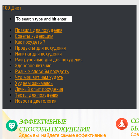
100 Диет
Правила для похудения
Советы худеющим
Как похудеть ?
Продукты для похудения
Напитки для похудения
Разгрузочные дни для похудения
Здоровое питание
Разные способы похудеть
Что мешает нам худеть
Худеем занимаясь
Личный опыт похудения
Тесты для похудения
Новости диетологии