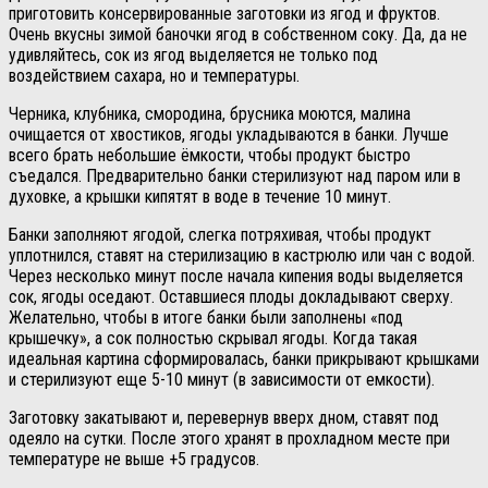
приготовить консервированные заготовки из ягод и фруктов.
Очень вкусны зимой баночки ягод в собственном соку. Да, да не
удивляйтесь, сок из ягод выделяется не только под
воздействием сахара, но и температуры.
Черника, клубника, смородина, брусника моются, малина
очищается от хвостиков, ягоды укладываются в банки. Лучше
всего брать небольшие ёмкости, чтобы продукт быстро
съедался. Предварительно банки стерилизуют над паром или в
духовке, а крышки кипятят в воде в течение 10 минут.
Банки заполняют ягодой, слегка потряхивая, чтобы продукт
уплотнился, ставят на стерилизацию в кастрюлю или чан с водой.
Через несколько минут после начала кипения воды выделяется
сок, ягоды оседают. Оставшиеся плоды докладывают сверху.
Желательно, чтобы в итоге банки были заполнены «под
крышечку», а сок полностью скрывал ягоды. Когда такая
идеальная картина сформировалась, банки прикрывают крышками
и стерилизуют еще 5-10 минут (в зависимости от емкости).
Заготовку закатывают и, перевернув вверх дном, ставят под
одеяло на сутки. После этого хранят в прохладном месте при
температуре не выше +5 градусов.