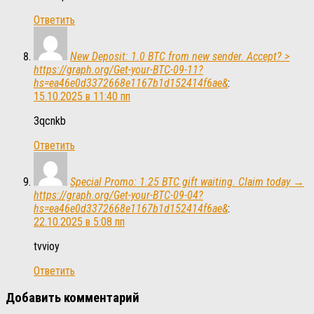
Ответить
New Deposit: 1.0 BTC from new sender. Accept? >
https://graph.org/Get-your-BTC-09-11?
hs=ea46e0d3372668e1167b1d152414f6ae&
:
15.10.2025 в 11:40 пп
3qcnkb
Ответить
Special Promo: 1.25 BTC gift waiting. Claim today →
https://graph.org/Get-your-BTC-09-04?
hs=ea46e0d3372668e1167b1d152414f6ae&
:
22.10.2025 в 5:08 пп
tvvioy
Ответить
Добавить комментарий