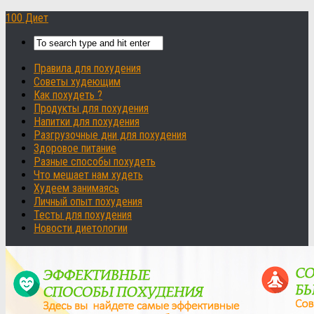
100 Диет
Правила для похудения
Советы худеющим
Как похудеть ?
Продукты для похудения
Напитки для похудения
Разгрузочные дни для похудения
Здоровое питание
Разные способы похудеть
Что мешает нам худеть
Худеем занимаясь
Личный опыт похудения
Тесты для похудения
Новости диетологии