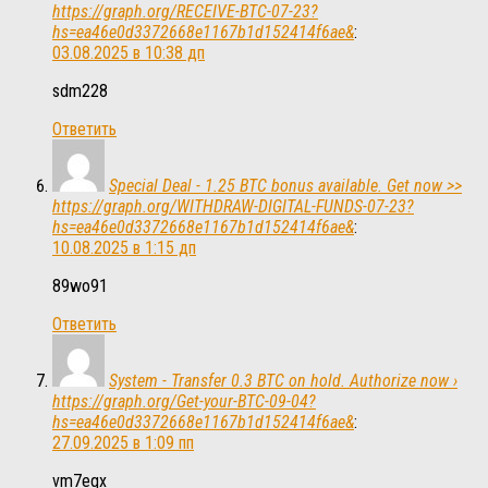
https://graph.org/RECEIVE-BTC-07-23?
hs=ea46e0d3372668e1167b1d152414f6ae&
:
03.08.2025 в 10:38 дп
sdm228
Ответить
Special Deal - 1.25 BTC bonus available. Get now >>
https://graph.org/WITHDRAW-DIGITAL-FUNDS-07-23?
hs=ea46e0d3372668e1167b1d152414f6ae&
:
10.08.2025 в 1:15 дп
89wo91
Ответить
System - Transfer 0.3 BTC on hold. Authorize now ›
https://graph.org/Get-your-BTC-09-04?
hs=ea46e0d3372668e1167b1d152414f6ae&
:
27.09.2025 в 1:09 пп
vm7eqx