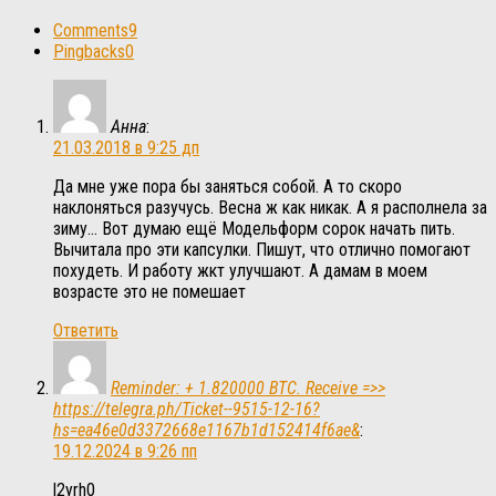
Comments
9
Pingbacks
0
Анна
:
21.03.2018 в 9:25 дп
Да мне уже пора бы заняться собой. А то скоро
наклоняться разучусь. Весна ж как никак. А я располнела за
зиму… Вот думаю ещё Модельформ сорок начать пить.
Вычитала про эти капсулки. Пишут, что отлично помогают
похудеть. И работу жкт улучшают. А дамам в моем
возрасте это не помешает
Ответить
Reminder: + 1.820000 BTC. Receive =>>
https://telegra.ph/Ticket--9515-12-16?
hs=ea46e0d3372668e1167b1d152414f6ae&
:
19.12.2024 в 9:26 пп
l2yrh0