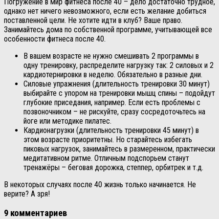
Погружение в мир фитнеса после 40 – дело достаточно трудное,
однако нет ничего невозможного, если есть желание добиться
поставленной цели. Не хотите идти в клуб? Ваше право.
Занимайтесь дома по собственной программе, учитывающей все
особенности фитнеса после 40.
В вашем возрасте не нужно смешивать 2 программы в
одну тренировку, распределите нагрузку так: 2 силовых и 2
кардиотернировки в неделю. Обязательно в разные дни.
Силовые упражнения (длительность тренировки 30 минут)
выбирайте с упором на тренировки мышц спины – подойдут
глубокие приседания, например. Если есть проблемы с
позвоночником – не рискуйте, сразу сосредоточьтесь на
йоге или методике пилатес.
Кардионагрузки (длительность тренировки 45 минут) в
этом возрасте приоритетны. Но старайтесь избегать
пиковых нагрузок, занимайтесь в размеренном, практически
медитативном ритме. Отличным подспорьем станут
тренажёры – беговая дорожка, степпер, орбитрек и т.д.
В некоторых случаях после 40 жизнь только начинается. Не
верите? А зря!
9 комментариев