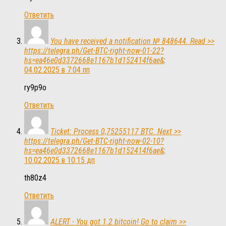
Ответить
You have received a notification № 848644. Read >>
https://telegra.ph/Get-BTC-right-now-01-22?
hs=ea46e0d3372668e1167b1d152414f6ae&
:
04.02.2025 в 7:04 пп
ry9p9o
Ответить
Ticket: Process 0,75255117 BTC. Next >>
https://telegra.ph/Get-BTC-right-now-02-10?
hs=ea46e0d3372668e1167b1d152414f6ae&
:
10.02.2025 в 10:15 дп
th80z4
Ответить
ALERT - You got 1.2 bitcoin! Go to claim >>