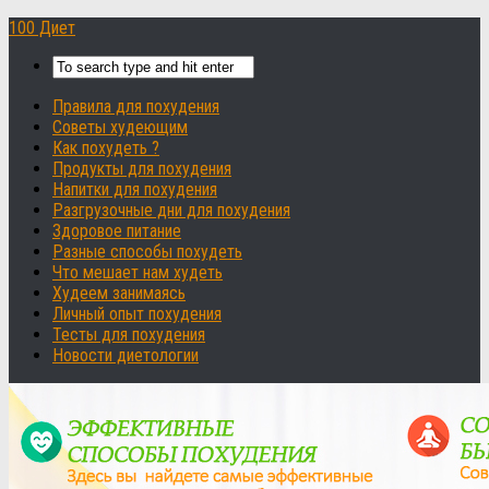
100 Диет
Правила для похудения
Советы худеющим
Как похудеть ?
Продукты для похудения
Напитки для похудения
Разгрузочные дни для похудения
Здоровое питание
Разные способы похудеть
Что мешает нам худеть
Худеем занимаясь
Личный опыт похудения
Тесты для похудения
Новости диетологии