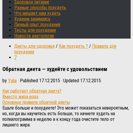
Здоровое питание
Разные способы похудеть
Что мешает нам худеть
Худеем занимаясь
Личный опыт похудения
Тесты для похудения
Новости диетологии
Диеты для здоровья
/
Как похудеть ?
/
Правила для
похудения
7
Обратная диета — худейте с удовольствием
by
Yulia
· Published
17.12.2015
· Updated
17.12.2015
Как работает обратная диета?
Вместо жира вода
Основные правила обратной диеты
Ешьте больше и похудеете! Это может показаться невероятным,
но, когда вы научитесь есть больше, то начнете худеть на
полкилограмма в неделю и к концу года очистите тело от
лишнего жира.