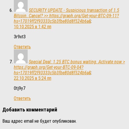
SECURITY UPDATE - Suspicious transaction of 1.5
Bitcoin. Cancel? >> https://graph.org/Get-your-BTC-09-11?
hs=17019ff2f93333c5b3fbe80d8f524b6a&
:
10.10.2025 в 1:42 пп
3r9xt3
Ответить
Special Deal: 1.25 BTC bonus waiting. Activate now >
https://graph.org/Get-your-BTC-09-04?
hs=17019ff2f93333c5b3fbe80d8f524b6a&
:
22.10.2025 в 5:24 пп
0tj9y7
Ответить
Добавить комментарий
Ваш адрес email не будет опубликован.