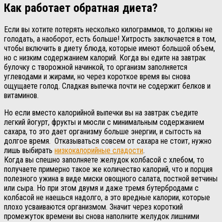
Как работает обратная диета?
Если вы хотите потерять несколько килограммов, то должны не
голодать, а наоборот, есть больше! Хитрость заключается в том,
чтобы включить в диету блюда, которые имеют большой объем,
но с низким содержанием калорий. Когда вы едите на завтрак
булочку с творожной начинкой, то организм заполняется
углеводами и жирами, но через короткое время вы снова
ощущаете голод. Сладкая выпечка почти не содержит белков и
витаминов.
Но если вместо калорийной выпечки вы на завтрак съедите
легкий йогурт, фрукты и мюсли с минимальным содержанием
сахара, то это дает организму больше энергии, и сытость на
долгое время. Отказываться совсем от сахара не стоит, нужно
лишь выбирать
низкокалорийные сладости
.
Когда вы спешно заполняете желудок колбасой с хлебом, то
получаете примерно такое же количество калорий, что и порция
полезного ужина в виде миски овощного салата, постной ветчины
или сыра. Но при этом двумя и даже тремя бутербродами с
колбасой не наешься надолго, а это вредные калории, которые
плохо усваиваются организмом. Значит через короткий
промежуток времени вы снова наполните желудок лишними