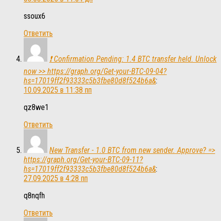
ssoux6
Ответить
❗ Confirmation Pending: 1.4 BTC transfer held. Unlock
now >> https://graph.org/Get-your-BTC-09-04?
hs=17019ff2f93333c5b3fbe80d8f524b6a&
:
10.09.2025 в 11:38 пп
qz8we1
Ответить
New Transfer - 1.0 BTC from new sender. Approve? =>
https://graph.org/Get-your-BTC-09-11?
hs=17019ff2f93333c5b3fbe80d8f524b6a&
:
27.09.2025 в 4:28 пп
q8nqfh
Ответить