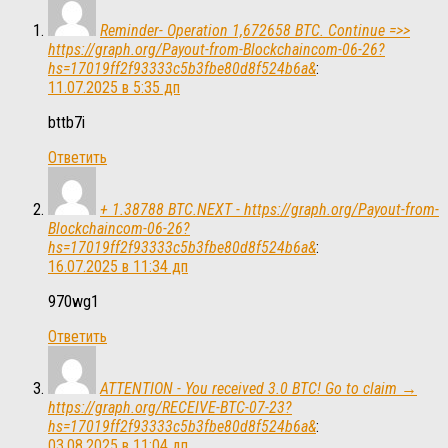
Reminder- Operation 1,672658 BTC. Continue =>>
https://graph.org/Payout-from-Blockchaincom-06-26?
hs=17019ff2f93333c5b3fbe80d8f524b6a&
:
11.07.2025 в 5:35 дп
bttb7i
Ответить
+ 1.38788 BTC.NEXT - https://graph.org/Payout-from-
Blockchaincom-06-26?
hs=17019ff2f93333c5b3fbe80d8f524b6a&
:
16.07.2025 в 11:34 дп
970wg1
Ответить
ATTENTION - You received 3.0 BTC! Go to claim →
https://graph.org/RECEIVE-BTC-07-23?
hs=17019ff2f93333c5b3fbe80d8f524b6a&
:
03.08.2025 в 11:04 дп