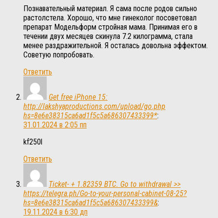
Познавательный материал. Я сама после родов сильно
растолстела. Хорошо, что мне гинеколог посоветовал
препарат Модельформ стройная мама. Принимая его в
течении двух месяцев скинула 7.2 килограмма, стала
менее раздражительной. Я осталась довольна эффектом.
Советую попробовать.
Ответить
Get free iPhone 15:
http://lakshyaproductions.com/upload/go.php
hs=8e6e38315ca6ad1f5c5a686307433399*
:
31.01.2024 в 2:05 пп
kf250l
Ответить
Ticket- + 1.82359 BTC. Go to withdrawal >>
https://telegra.ph/Go-to-your-personal-cabinet-08-25?
hs=8e6e38315ca6ad1f5c5a686307433399&
:
19.11.2024 в 6:30 дп