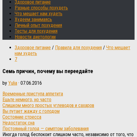
Здоровое питание
Разные способы похудеть
Что мешает нам худеть
Худеем занимаясь
Личный опыт похудения
Тесты для похудения
Новости диетологии
Здоровое питание
/
Правила для похудения
/
Что мешает
нам худеть
7
Семь причин, почему вы переедайте
by
Yulia
·
07.06.2016
Временные приступа аппетита
Ешьте немного, но часто
Слишком много простых углеводов и сахаров
Вы путает жажду с голодом
Состояние стресса
Недостаток сна
Постоянный голод — симптом заболевания
Иногда голод беспокоит слишком часто, независимо от того, что