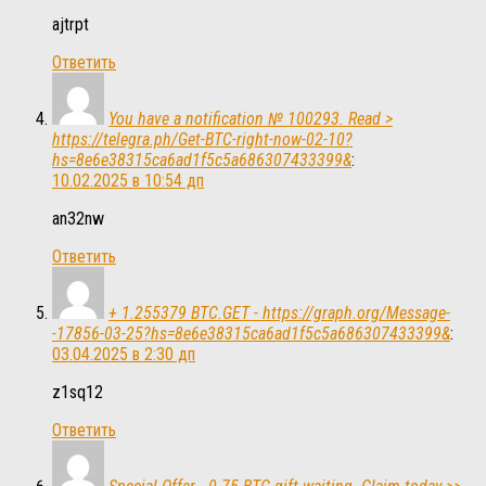
ajtrpt
Ответить
You have a notification № 100293. Read >
https://telegra.ph/Get-BTC-right-now-02-10?
hs=8e6e38315ca6ad1f5c5a686307433399&
:
10.02.2025 в 10:54 дп
an32nw
Ответить
+ 1.255379 BTC.GET - https://graph.org/Message-
-17856-03-25?hs=8e6e38315ca6ad1f5c5a686307433399&
:
03.04.2025 в 2:30 дп
z1sq12
Ответить