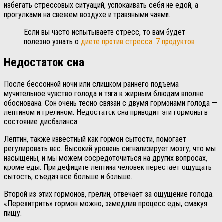
избегать стрессовых ситуаций, успокаивать себя не едой, а
прогулками на свежем воздухе и травяными чаями.
Если вы часто испытываете стресс, то вам будет
полезно узнать о
диете против стресса: 7 продуктов
Недостаток сна
После бессонной ночи или слишком раннего подъема
мучительное чувство голода и тяга к жирным блюдам вполне
обоснована. Сон очень тесно связан с двумя гормонами голода —
лептином и грелином. Недостаток сна приводит эти гормоны в
состояние дисбаланса.
Лептин, также известный как гормон сытости, помогает
регулировать вес. Высокий уровень сигнализирует мозгу, что мы
насыщены, и мы можем сосредоточиться на других вопросах,
кроме еды. При дефиците лептина человек перестает ощущать
сытость, съедая все больше и больше.
Второй из этих гормонов, грелин, отвечает за ощущение голода.
«Перехитрить» гормон можно, замедлив процесс еды, смакуя
пищу.