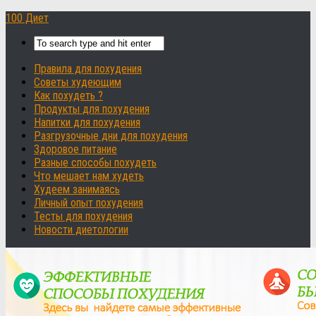
100 Диет
Правила для похудения
Советы худеющим
Как похудеть ?
Продукты для похудения
Напитки для похудения
Разгрузочные дни для похудения
Здоровое питание
Разные способы похудеть
Что мешает нам худеть
Худеем занимаясь
Личный опыт похудения
Тесты для похудения
Новости диетологии