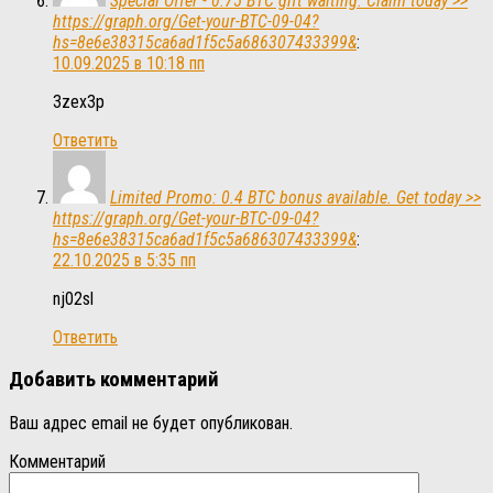
Special Offer - 0.75 BTC gift waiting. Claim today >>
https://graph.org/Get-your-BTC-09-04?
hs=8e6e38315ca6ad1f5c5a686307433399&
:
10.09.2025 в 10:18 пп
3zex3p
Ответить
Limited Promo: 0.4 BTC bonus available. Get today >>
https://graph.org/Get-your-BTC-09-04?
hs=8e6e38315ca6ad1f5c5a686307433399&
:
22.10.2025 в 5:35 пп
nj02sl
Ответить
Добавить комментарий
Ваш адрес email не будет опубликован.
Комментарий