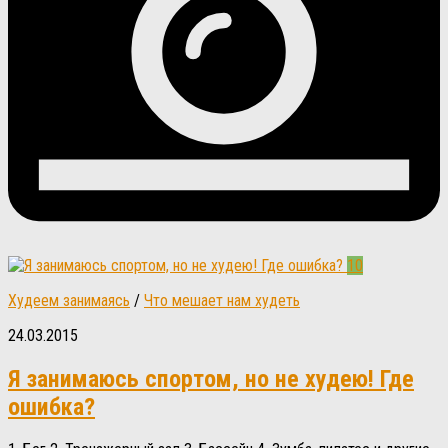
10
Худеем занимаясь
/
Что мешает нам худеть
24.03.2015
Я занимаюсь спортом, но не худею! Где
ошибка?