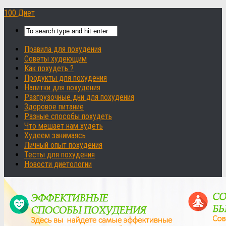
100 Диет
Правила для похудения
Советы худеющим
Как похудеть ?
Продукты для похудения
Напитки для похудения
Разгрузочные дни для похудения
Здоровое питание
Разные способы похудеть
Что мешает нам худеть
Худеем занимаясь
Личный опыт похудения
Тесты для похудения
Новости диетологии