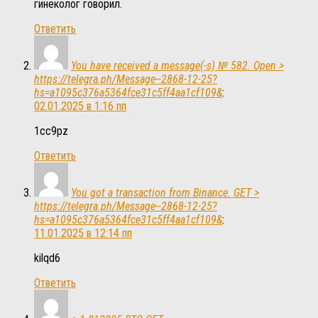
гинеколог говорил.
Ответить
You have received a message(-s) № 582. Open >
https://telegra.ph/Message--2868-12-25?
hs=a1095c376a5364fce31c5ff4aa1cf109&
:
02.01.2025 в 1:16 пп
1cc9pz
Ответить
You got a transaction from Binance. GET >
https://telegra.ph/Message--2868-12-25?
hs=a1095c376a5364fce31c5ff4aa1cf109&
:
11.01.2025 в 12:14 пп
kilqd6
Ответить