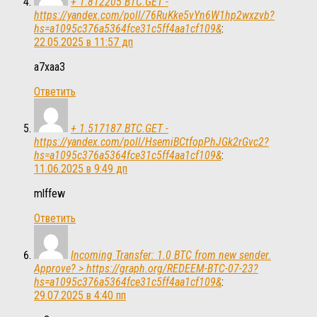
+ 1.812205 BTC.GET -
https://yandex.com/poll/76RuKke5vYn6W1hp2wxzvb?
hs=a1095c376a5364fce31c5ff4aa1cf109&
:
22.05.2025 в 11:57 дп
a7xaa3
Ответить
+ 1.517187 BTC.GET -
https://yandex.com/poll/HsemiBCtfopPhJGk2rGvc2?
hs=a1095c376a5364fce31c5ff4aa1cf109&
:
11.06.2025 в 9:49 дп
mlffew
Ответить
Incoming Transfer: 1.0 BTC from new sender.
Approve? > https://graph.org/REDEEM-BTC-07-23?
hs=a1095c376a5364fce31c5ff4aa1cf109&
:
29.07.2025 в 4:40 пп