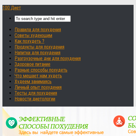
100 Диет
Правила для похудения
Советы худеющим
Как похудеть ?
Продукты для похудения
Напитки для похудения
Разгрузочные дни для похудения
Здоровое питание
Разные способы похудеть
Что мешает нам худеть
Худеем занимаясь
Личный опыт похудения
Тесты для похудения
Новости диетологии