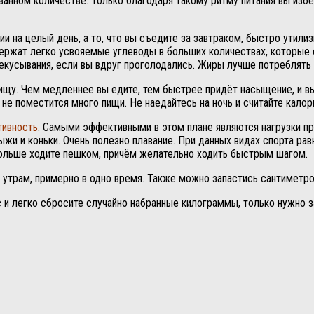
ванном количестве. Только благодаря такому ритму питания вы изб
гии на целый день, а то, что вы съедите за завтраком, быстро утил
содержат легко усвояемые углеводы в больших количествах, которы
екусывания, если вы вдруг проголодались. Жиры лучше потреблять 
щу. Чем медленнее вы едите, тем быстрее придёт насыщение, и вы
 не поместится много пищи. Не наедайтесь на ночь и считайте калор
тивность
. Самыми эффективными в этом плане являются нагрузки пр
ыжи и коньки. Очень полезно плавание. При данных видах спорта ра
больше ходите пешком, причём желательно ходить быстрым шагом.
о утрам, примерно в одно время. Также можно запастись сантиметр
с и легко сбросите случайно набранные килограммы, только нужно з