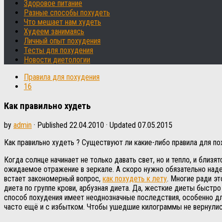
Здоровое питание
Разные способы похудеть
Что мешает нам худеть
Худеем занимаясь
Личный опыт похудения
Тесты для похудения
Новости диетологии
Правила для похудения
16
Как правильно худеть
by
admin
· Published
22.04.2010
· Updated
07.05.2015
Как правильно худеть ? Существуют ли какие-либо правила для по
Когда солнце начинает не только давать свет, но и тепло, и близ
ожидаемое отражение в зеркале. А скоро нужно обязательно наде
встает закономерный вопрос,
как похудеть к лету
. Многие ради э
диета по группе крови, арбузная диета. Да, жесткие диеты быстро
способ похудения имеет неоднозначные последствия, особенно дл
часто ещё и с избытком. Чтобы ушедшие килограммы не вернулись