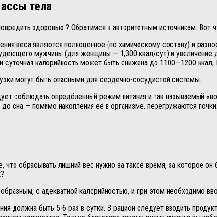
ассы тела
вредить здоровью ? Обратимся к авторитетным источникам. Вот чт
ения веса являются полноценное (по химическому составу) и разно
удеющего мужчины (для женщины — 1,300 ккал/сут) и увеличение дв
ени суточная калорийность может быть снижена до 1100—1200 ккал, 
рузки могут быть опасными для сердечно-сосудистой системы.
дует соблюдать опредёленный режим питания и так называемый «в
 до сна — помимо накопления её в организме, перегружаются почки
е, что сбрасывать лишний вес нужно за такое время, за которое о
к?
ообразным, с адекватной калорийностью, и при этом необходимо вво
ния должна быть 5-6 раз в сутки. В рацион следует вводить проду