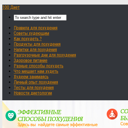
100 Диет
Правила для похудения
Советы худеющим
Как похудеть ?
Продукты для похудения
Напитки для похудения
Разгрузочные дни для похудения
Здоровое питание
Разные способы похудеть
Что мешает нам худеть
Худеем занимаясь
Личный опыт похудения
Тесты для похудения
Новости диетологии