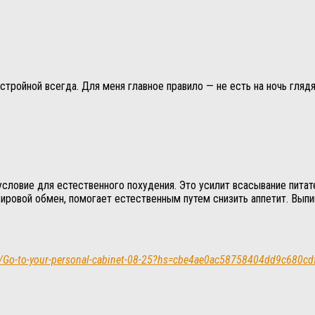
стройной всегда. Для меня главное правило — не есть на ночь гляд
словие для естественного похудения. Это усилит всасывание питат
ировой обмен, помогает естественным путем снизить аппетит. Выпи
a.ph/Go-to-your-personal-cabinet-08-25?hs=cbe4ae0ac58758404dd9c680c