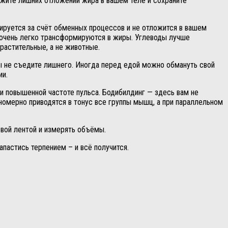
ежите лишних отложений жира в вашем теле и сохраните
изируется за счёт обменных процессов и не отложится в вашем
е очень легко трансформируются в жиры. Углеводы лучше
растительные, а не животные.
 не съедите лишнего. Иногда перед едой можно обмануть свой
ии.
и повышенной частоте пульса. Бодибилдинг — здесь вам не
вномерно приводятся в тонус все группы мышц, а при параллельном
овой лентой и измерять объёмы.
апастись терпением – и всё получится.