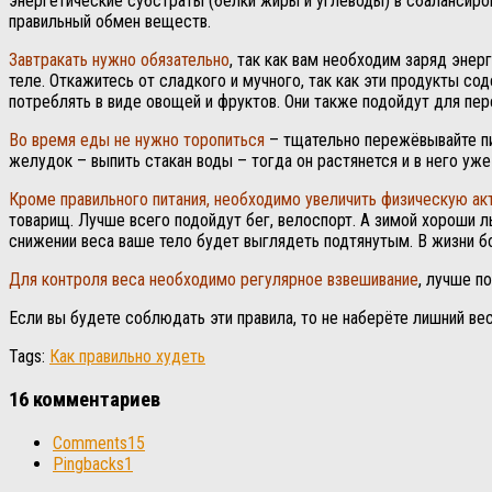
энергетические субстраты (белки жиры и углеводы) в сбалансиро
правильный обмен веществ.
Завтракать нужно обязательно
, так как вам необходим заряд энер
теле. Откажитесь от сладкого и мучного, так как эти продукты 
потреблять в виде овощей и фруктов. Они также подойдут для пер
Во время еды не нужно торопиться
– тщательно пережёвывайте пи
желудок – выпить стакан воды – тогда он растянется и в него уже
Кроме правильного питания, необходимо увеличить физическую ак
товарищ. Лучше всего подойдут бег, велоспорт. А зимой хороши л
снижении веса ваше тело будет выглядеть подтянутым. В жизни 
Для контроля веса необходимо регулярное взвешивание
, лучше п
Если вы будете соблюдать эти правила, то не наберёте лишний ве
Tags:
Как правильно худеть
16 комментариев
Comments
15
Pingbacks
1