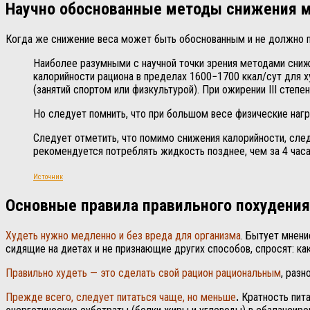
Научно обоснованные методы снижения м
Когда же снижение веса может быть обоснованным и не должно по
Наиболее разумными с научной точки зрения методами сниж
калорийности рациона в пределах 1600−1700 ккал/сут для х
(занятий спортом или физкультурой). При ожирении III степ
Но следует помнить, что при большом весе физические наг
Следует отметить, что помимо снижения калорийности, сле
рекомендуется потреблять жидкость позднее, чем за 4 часа
Источник
Основные правила правильного похудения
Худеть нужно медленно и без вреда для организма
. Бытует мнени
сидящие на диетах и не признающие других способов, спросят: ка
Правильно худеть — это сделать свой рацион рациональным
, разн
Прежде всего, следует питаться чаще, но меньше
.
Кратность пита