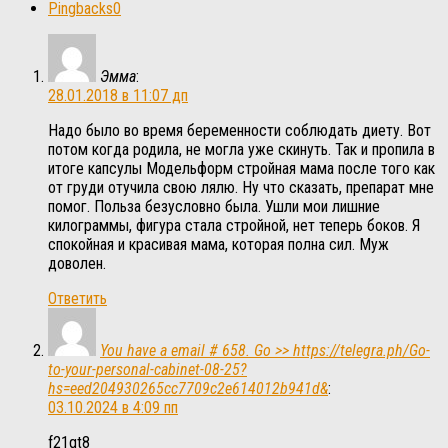
Pingbacks
0
Эмма
:
28.01.2018 в 11:07 дп
Надо было во время беременности соблюдать диету. Вот
потом когда родила, не могла уже скинуть. Так и пропила в
итоге капсулы Модельформ стройная мама после того как
от груди отучила свою лялю. Ну что сказать, препарат мне
помог. Польза безусловно была. Ушли мои лишние
килограммы, фигура стала стройной, нет теперь боков. Я
спокойная и красивая мама, которая полна сил. Муж
доволен.
Ответить
You have a email # 658. Go >> https://telegra.ph/Go-
to-your-personal-cabinet-08-25?
hs=eed204930265cc7709c2e614012b941d&
:
03.10.2024 в 4:09 пп
f21qt8