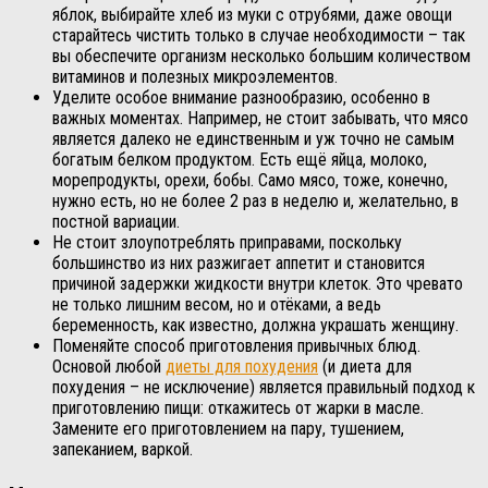
яблок, выбирайте хлеб из муки с отрубями, даже овощи
старайтесь чистить только в случае необходимости – так
вы обеспечите организм несколько большим количеством
витаминов и полезных микроэлементов.
Уделите особое внимание разнообразию, особенно в
важных моментах. Например, не стоит забывать, что мясо
является далеко не единственным и уж точно не самым
богатым белком продуктом. Есть ещё яйца, молоко,
морепродукты, орехи, бобы. Само мясо, тоже, конечно,
нужно есть, но не более 2 раз в неделю и, желательно, в
постной вариации.
Не стоит злоупотреблять приправами, поскольку
большинство из них разжигает аппетит и становится
причиной задержки жидкости внутри клеток. Это чревато
не только лишним весом, но и отёками, а ведь
беременность, как известно, должна украшать женщину.
Поменяйте способ приготовления привычных блюд.
Основой любой
диеты для похудения
(и диета для
похудения – не исключение) является правильный подход к
приготовлению пищи: откажитесь от жарки в масле.
Замените его приготовлением на пару, тушением,
запеканием, варкой.