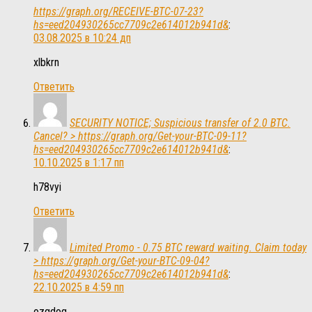
https://graph.org/RECEIVE-BTC-07-23?
hs=eed204930265cc7709c2e614012b941d&
:
03.08.2025 в 10:24 дп
xlbkrn
Ответить
SECURITY NOTICE; Suspicious transfer of 2.0 BTC.
Cancel? > https://graph.org/Get-your-BTC-09-11?
hs=eed204930265cc7709c2e614012b941d&
:
10.10.2025 в 1:17 пп
h78vyi
Ответить
Limited Promo - 0.75 BTC reward waiting. Claim today
> https://graph.org/Get-your-BTC-09-04?
hs=eed204930265cc7709c2e614012b941d&
:
22.10.2025 в 4:59 пп
ozgdog