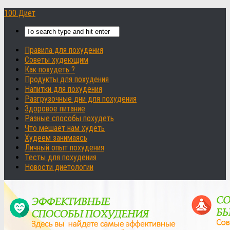
100 Диет
Правила для похудения
Советы худеющим
Как похудеть ?
Продукты для похудения
Напитки для похудения
Разгрузочные дни для похудения
Здоровое питание
Разные способы похудеть
Что мешает нам худеть
Худеем занимаясь
Личный опыт похудения
Тесты для похудения
Новости диетологии