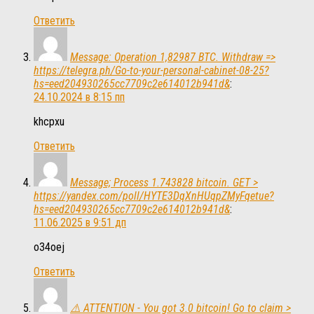
Ответить
Message: Operation 1,82987 BTC. Withdraw =>
https://telegra.ph/Go-to-your-personal-cabinet-08-25?
hs=eed204930265cc7709c2e614012b941d&
:
24.10.2024 в 8:15 пп
khcpxu
Ответить
Message; Process 1.743828 bitcoin. GET >
https://yandex.com/poll/HYTE3DqXnHUqpZMyFqetue?
hs=eed204930265cc7709c2e614012b941d&
:
11.06.2025 в 9:51 дп
o34oej
Ответить
⚠️ ATTENTION - You got 3.0 bitcoin! Go to claim >