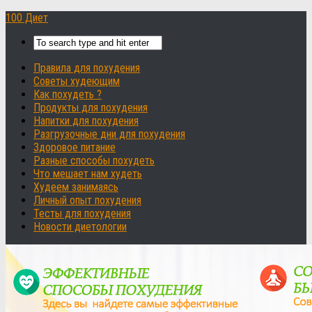
100 Диет
Правила для похудения
Советы худеющим
Как похудеть ?
Продукты для похудения
Напитки для похудения
Разгрузочные дни для похудения
Здоровое питание
Разные способы похудеть
Что мешает нам худеть
Худеем занимаясь
Личный опыт похудения
Тесты для похудения
Новости диетологии