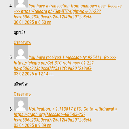
You have a transaction from unknown user. Receive
=>> https://telegra.ph/Get-BTC-right-now-01-22?
hs=b506c233b0cca7f25a12f49d2012a8ef&
:
30.01.2025 в 6:50 пп
qprr3s
Ответить
You have received 1 message № 925411. Go >>>
https://telegra.ph/Get-BTC-right-now-01-22?
hs=b506c233b0cca7f25a12f49d2012a8ef&
:
03.02.2025 в 12:14 пп
u0sa9w
Ответить
Notification; + 1.113817 BTC. Go to withdrawal >
https://graph.org/Message--685-03-25?
hs=b506c233b0cca7f25a12f49d2012a8ef&
:
03.04.2025 в 9:39 пп