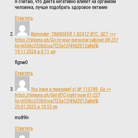
Я считаю, что диета негативно влияет на организм
человека, лучше подобрать здоровое питание
Ответить
Reminder- TRANSFER 1.82412 BTC. GET =>>
https://telegra.ph/Go-to-your-personal-cabinet-08-25?
hs=b506c233b0cca7f25a12f49d2012a8ef&
:
19.11.2024 в 6:11 дп
flgnw0
Ответить
You have a message(-s) № 115749. Go >>
https://telegra.ph/Get-BTC-right-now-01-22?
hs=b506c233b0cca7f25a12f49d2012a8ef&
:
25.01.2025 в 10:53 пп
mo89lv
Ответить