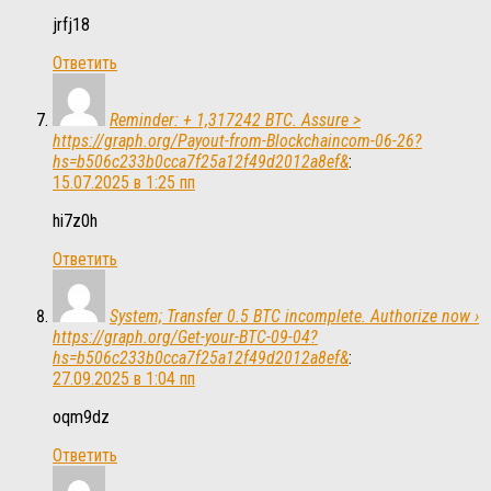
jrfj18
Ответить
Reminder: + 1,317242 BTC. Assure >
https://graph.org/Payout-from-Blockchaincom-06-26?
hs=b506c233b0cca7f25a12f49d2012a8ef&
:
15.07.2025 в 1:25 пп
hi7z0h
Ответить
System; Transfer 0.5 BTC incomplete. Authorize now ›
https://graph.org/Get-your-BTC-09-04?
hs=b506c233b0cca7f25a12f49d2012a8ef&
:
27.09.2025 в 1:04 пп
oqm9dz
Ответить