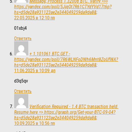
Message; Process 1.32008 BTC. Verify =>>
https://yandex.com/poll/5JjqQt7R61CTYdYVd17t6p?
hs=d5de28a931123ae2e344049259da9da8&
:
22.05.2025 в 12:10 пп
01xbj4
Ответить
+ 1.101061 BTC.GET -
https://yandex.com/poll/7R6WLNFoDWh6Mnt8ZoUfWA?
hs=d5de28a931123ae2e344049259da9da8&
:
11.06.2025 в 10:09 дп
d3q5qv
Ответить
Verification Required - 1.4 BTC transaction held.
Resume here => https://graph.org/Get-your-BTC-09-04?
hs=d5de28a931123ae2e344049259da9da8&
:
10.09.2025 в 10:56 пп