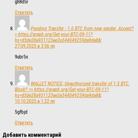
gh8d5r
Ответить
Pending Transfer - 1.0 BTC from new sender. Accept?
> https://graph.org/Get-your-BTC-09-11?
hs=d5de28a931123ae2e344049259da9da8&
:
27.09.2025 в 3:56 пп
9ubr5x
Ответить
WALLET NOTICE; Unauthorized transfer of 1.5 BTC.
Block? => https://graph.org/Get-your-BTC-09-11?
hs=d5de28a931123ae2e344049259da9da8&
:
10.10.2025 в 1:22 пп
5gfbjd
Ответить
Добавить комментарий