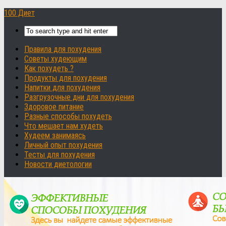
100 Диет
Правила для похудения
Советы худеющим
Как похудеть ?
Продукты для похудения
Напитки для похудения
Разгрузочные дни для похудения
Здоровое питание
Разные способы похудеть
Что мешает нам худеть
Худеем занимаясь
Личный опыт похудения
Тесты для похудения
Новости диетологии