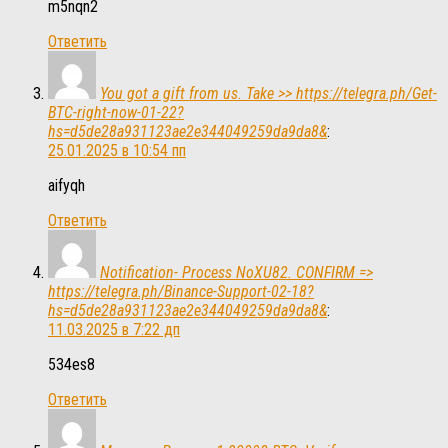
m5nqn2
Ответить
You got a gift from us. Take >> https://telegra.ph/Get-
BTC-right-now-01-22?
hs=d5de28a931123ae2e344049259da9da8&
:
25.01.2025 в 10:54 пп
aifyqh
Ответить
Notification- Process NoXU82. CONFIRM =>
https://telegra.ph/Binance-Support-02-18?
hs=d5de28a931123ae2e344049259da9da8&
:
11.03.2025 в 7:22 дп
534es8
Ответить