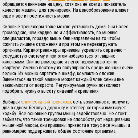
обращается внимание на цену, хотя она не всегда показатель
качества машины для тренировок. На ценообразование влияет
еще и вес и престижность марки.
Силовые тренажеры тоже можно установить дома. Они более
громоздкие, чем кардио, но и эффективность, по мнению
специалистов, гораздо выше. Они направлены на то чтобы
сжигать лишние отложения и при этом не перезагружать
организм. Кардиотренажеры призваны укреплять сердечно –
сосудистую систему и при этом избавляться от лишних
килограмм. Они негромоздкие и легко перемещаются по
квартире. Именно поэтому их популярность среди женщин очень
велика. Их можно спрятать в шкафу, компактно сложив.
Заниматься на такой машине может каждый член семьи вне
зависимости от возраста. Регулируемые ручки позволяют
подобрать нужную высоту сидений и крепления.
Выбирая
эллипсоидный тренажер
, есть возможность получить
два в одном: беговую дорожку и степпер который имитирует
ходьбу. Все основные группы мышц задействовано. Не стоит
забывать, что такие тренировки не способствуют наращиванию
мышечной массы, они призваны привести в тонус все мышцы и
равномерно поддерживать общее состояние организма.