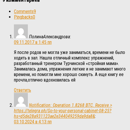
9 комментариев
Comments
9
Pingbacks
0
ПолинаАлександрова
:
09.11.2017 в 1:45 пп
Я после родов не могла уже заниматься, времени не было
ходить в зал. Нашла отличный комплекс упражнений,
разработанный тренером Турчинской «стройная мама».
Занималась дома, упражнения легкие и не занимают много
времени, но помогли мне хорошо скинуть. А еще книгу ее
прочла,отлично вдохновилась ей
Ответить
Notification: Operation 1.8268 BTC. Receive >
https://telegra.ph/Go-to-your-personal-cabinet-08-25?
hs=d5de28a931123ae2e344049259da9da8&
:
03.10.2024 в 4:13 пп